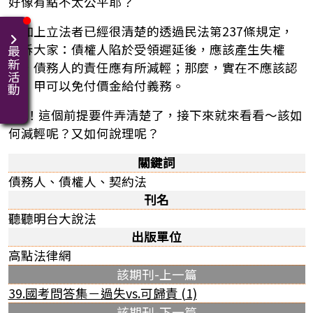
好像有點不太公平耶？
再加上立法者已經很清楚的透過民法第237條規定，
告訴大家：債權人陷於受領遲延後，應該產生失權
最新活動
效，債務人的責任應有所減輕；那麼，實在不應該認
為：甲可以免付價金給付義務。
OK！這個前提要件弄清楚了，接下來就來看看～該如
何減輕呢？又如何說理呢？
關鍵詞
債務人、債權人、契約法
刊名
聽聽明台大說法
出版單位
高點法律網
該期刊-上一篇
39.國考問答集－過失vs.可歸責 (1)
該期刊-下一篇