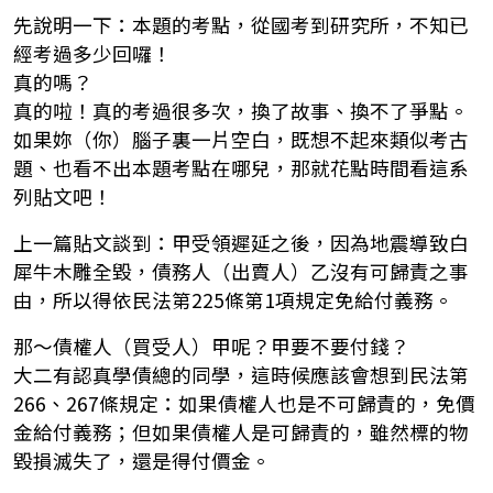
先說明一下：本題的考點，從國考到研究所，不知已
經考過多少回囉！
真的嗎？
真的啦！真的考過很多次，換了故事、換不了爭點。
如果妳（你）腦子裏一片空白，既想不起來類似考古
題、也看不出本題考點在哪兒，那就花點時間看這系
列貼文吧！
上一篇貼文談到：甲受領遲延之後，因為地震導致白
犀牛木雕全毀，債務人（出賣人）乙沒有可歸責之事
由，所以得依民法第225條第1項規定免給付義務。
那～債權人（買受人）甲呢？甲要不要付錢？
大二有認真學債總的同學，這時候應該會想到民法第
266、267條規定：如果債權人也是不可歸責的，免價
金給付義務；但如果債權人是可歸責的，雖然標的物
毀損滅失了，還是得付價金。