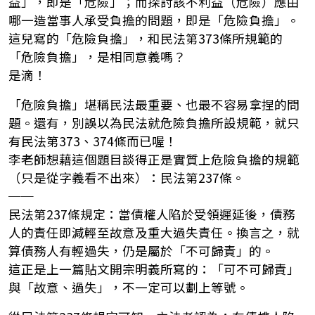
益」，即是「危險」；而探討該不利益（危險）應由
哪一造當事人承受負擔的問題，即是「危險負擔」。
這兒寫的「危險負擔」，和民法第373條所規範的
「危險負擔」，是相同意義嗎？
是滴！
「危險負擔」堪稱民法最重要、也最不容易拿捏的問
題。還有，別誤以為民法就危險負擔所設規範，就只
有民法第373、374條而已喔！
李老師想藉這個題目談得正是實質上危險負擔的規範
（只是從字義看不出來）：民法第237條。
──
民法第237條規定：當債權人陷於受領遲延後，債務
人的責任即減輕至故意及重大過失責任。換言之，就
算債務人有輕過失，仍是屬於「不可歸責」的。
這正是上一篇貼文開宗明義所寫的：「可不可歸責」
與「故意、過失」，不一定可以劃上等號。