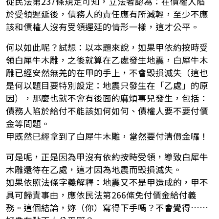
從民法第237條規定可知，立法者認為：在債權人陷
於受領遲延後，債務人的責任應有所減輕，至少不應
該和債權人沒有受領遲延的情形一樣，這才公平。
何以如此呢？試想：以本題來說，如果甲依約按時受
領白犀牛木雕，之後就算在乙處發生地震，白犀牛木
雕已經安然無羌的在甲的手上，不會毀損滅失（這也
是何以題目要特別設定：地震只發生在「乙處」的原
因），那麼也就不會有後面的麻煩事兒發生，包括：
債務人陷於給付不能該如何如何、債權人要不要付價
金等問題。
甲既然已經拿到了白犀牛木雕，當然要付清價金囉！
可是呢，正是因為甲沒有依約按時受領，導致白犀牛
木雕還待在乙處，這才因為地震而毀損滅失。
如果依照法條字義解釋：地震又不是甲造成的，甲不
具可歸責事由，應依民法第266條免付價金給付義
務。這個結論，妳（你）寫得下手嗎？不會覺得……