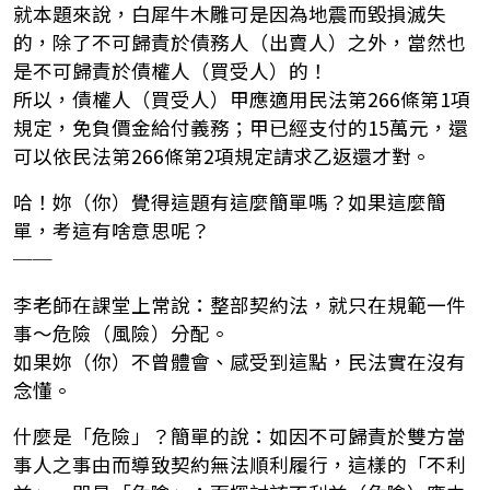
就本題來說，白犀牛木雕可是因為地震而毀損滅失
的，除了不可歸責於債務人（出賣人）之外，當然也
是不可歸責於債權人（買受人）的！
所以，債權人（買受人）甲應適用民法第266條第1項
規定，免負價金給付義務；甲已經支付的15萬元，還
可以依民法第266條第2項規定請求乙返還才對。
哈！妳（你）覺得這題有這麼簡單嗎？如果這麼簡
單，考這有啥意思呢？
──
李老師在課堂上常說：整部契約法，就只在規範一件
事～危險（風險）分配。
如果妳（你）不曾體會、感受到這點，民法實在沒有
念懂。
什麼是「危險」？簡單的說：如因不可歸責於雙方當
事人之事由而導致契約無法順利履行，這樣的「不利