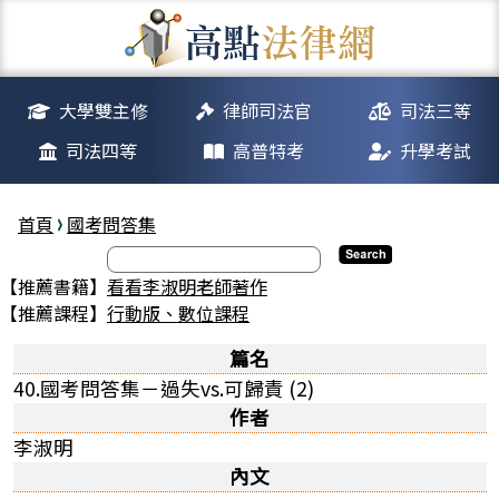
大學雙主修
律師司法官
司法三等
司法四等
高普特考
升學考試
首頁
國考問答集
【推薦書籍】
看看李淑明老師著作
【推薦課程】
行動版、數位課程
篇名
40.國考問答集－過失vs.可歸責 (2)
作者
李淑明
內文