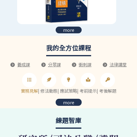
more
我的全方位課程
養成課
分眾課
衝刺課
法律講堂
實務見解
|
修法動態
|
應試策略
|
考前提示
|
考後解題
more
練題智庫