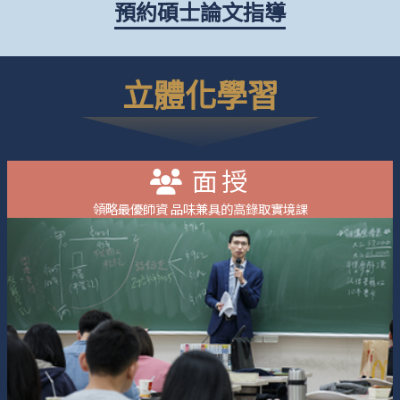
預約碩士論文指導
立體化學習
面授
領略最優師資 品味兼具的高錄取實境課