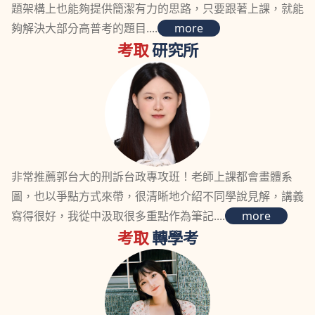
題架構上也能夠提供簡潔有力的思路，只要跟著上課，就能
夠解決大部分高普考的題目....
more
考取
研究所
非常推薦郭台大的刑訴台政專攻班！老師上課都會畫體系
圖，也以爭點方式來帶，很清晰地介紹不同學說見解，講義
寫得很好，我從中汲取很多重點作為筆記....
more
考取
轉學考