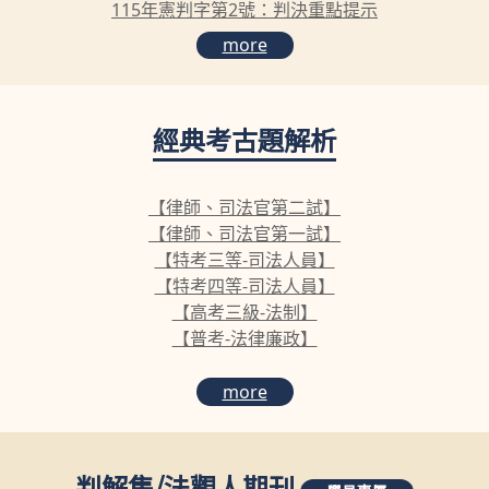
115年憲判字第2號：判決重點提示
more
經典考古題解析
【律師、司法官第二試】
【律師、司法官第一試】
【特考三等-司法人員】
【特考四等-司法人員】
【高考三級-法制】
【普考-法律廉政】
more
判解集
/
法觀人期刊