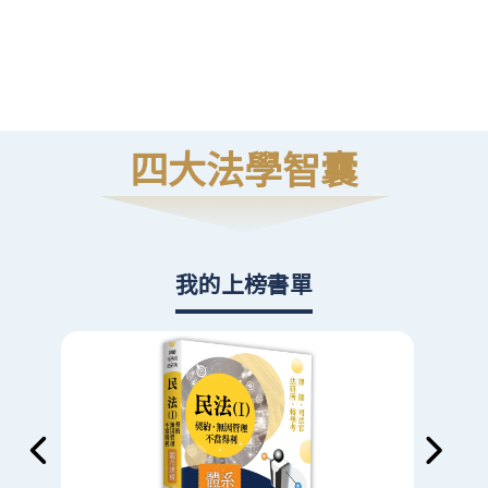
高
則
四大法學智囊
我的上榜書單