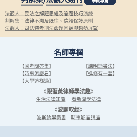
學員專屬
法觀人：民法之解題思維及答題技巧演練
判解集：法律不溯及既往、信賴保護原則
法觀人：司法特考刑法命題回顧與趨勢展望
名師專欄
【
國考問答集
】
【
聰明讀書法
】
【
時事怎麼看
】
【
進修有一套
】
【
大學這樣過
】
《
跟著黃律師學法趣
》
生活法律知識
看新聞學法律
《
波霸取經
》
波斯納學霸書
時事影音講座