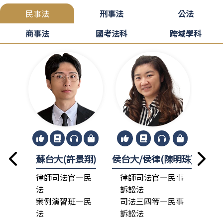
民事法
刑事法
公法
商事法
國考法科
跨域學科
蘇台大(許景翔)
侯台大/侯律(陳明珠)
龍政
律師司法官—民
律師司法官—民事
律
法
訴訟法
法
案例演習班—民
司法三四等—民事
總
法
訴訟法
司