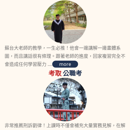
蘇台大老師的教學，一生必推！他會一邊講解一邊畫體系
圖，而且講話很有條理。跟著老師的進度，回家複習完全不
會造成任何學習壓力 ....
more
考取
公職考
非常推薦刑訴劉律！上課時不僅會補充大量實務見解，在解