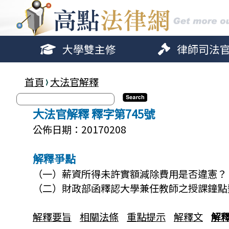
大學雙主修
律師司法
首頁
大法官解釋
大法官解釋 釋字第745號
公佈日期：20170208
解釋爭點
（一）薪資所得未許實額減除費用是否違憲？
（二）財政部函釋認大學兼任教師之授課鐘點
解釋要旨
相關法條
重點提示
解釋文
解