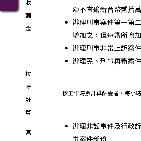
收
額不宜逾新台幣貳拾
酬
辦理刑事案件第一第
金
增加之，但每審所增
辦理刑事非常上訴案
辦理民、刑事再審案
按
時
按工作時數計算酬金者，每小
計
算
辦理非訟事件及行政訴
其
事案件部份。