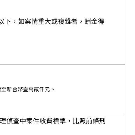
以下，如案情重大或複雜者，酬金得
增至新台幣壹萬貳仟元。
辦理偵查中案件收費標準，比照前條刑