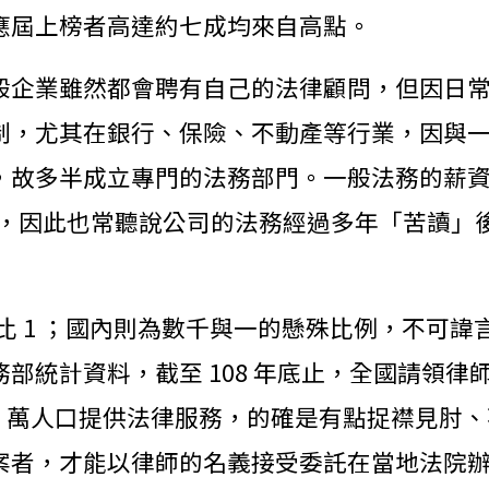
應屆上榜者高達約七成均來自高點。
般企業雖然都會聘有自己的法律顧問，但因日
制，尤其在銀行、保險、不動產等行業，因與
，故多半成立專門的法務部門。一般法務的薪資
差，因此也常聽說公司的法務經過多年「苦讀」
00 比 1 ；國內則為數千與一的懸殊比例，不
統計資料，截至 108 年底止，全國請領律師證書
 2,300 萬人口提供法律服務，的確是有點捉襟見肘
案者，才能以律師的名義接受委託在當地法院