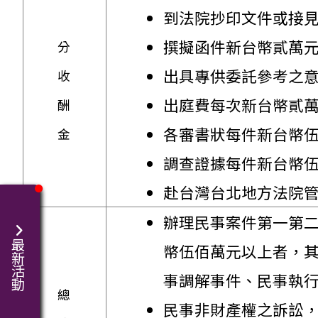
到法院抄印文件或接
撰擬函件新台幣貳萬
分
出具專供委託參考之
收
出庭費每次新台幣貳
酬
各審書狀每件新台幣
金
調查證據每件新台幣
赴台灣台北地方法院
辦理民事案件第一第
最新活動
幣伍佰萬元以上者，其
事調解事件、民事執
總
民事非財產權之訴訟