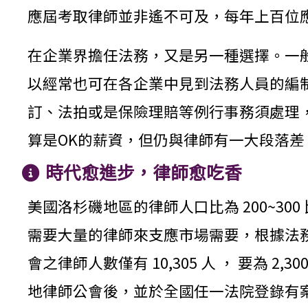
應屆考取律師並非遙不可及，每年上百位
在企業界擔任法務，又是另一種選擇。一
以經常也可在各企業中見到法務人員的編
訂、法拍或是保險理賠等例行事務須處理
算是OK的薪資，但仍與律師有一大段落
時代愈進步，律師愈吃香
美國洛杉磯地區的律師人口比為 200~3
需要大量的律師來支應市場需要，根據法務部
會之律師人數僅有 10,305 人 ， 要為
地律師公會後，並於全國任一法院登錄有