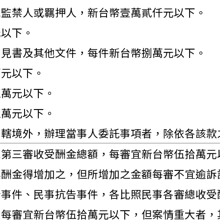
見監禁人或羈押人，新台幣壹萬貳仟元以下。
元以下。
意見書及其他文件，每件新台幣捌萬元以下。
萬元以下。
伍萬元以下。
伍萬元以下。
管轄境外，辦理當事人委託事項者，除依各該款
二第三審收受酬金總額，每審宜新台幣伍拾萬元
酬金得增加之，但所增加之金額每審不宜逾訴
行事件、民事抗告事件，各比照民事各審總收受
，每審宜新台幣伍拾萬元以下，但案情重大者，