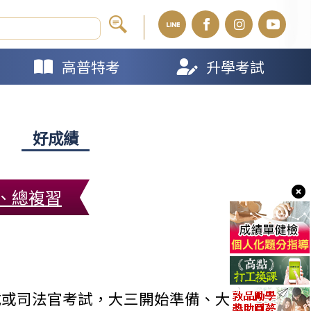
高普特考
升學考試
好成績
、總複習
試或司法官考試，大三開始準備、大四畢業