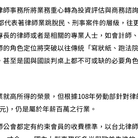
師事務所將業務重心轉為投資評估與商務諮詢；
…… 都代表著律師業跳脫民、刑事案件的層級，
專長的律師或者是相關的專業人士，如會計師
師的角色定位將突破以往傳統「寫狀紙、跑法
，甚至是國與國談判桌上都不可或缺的必要角
就高所得的榮景，但根據108年勞動部針對律
27 萬元)，仍是屬於年薪百萬之行業。
師公會都定有約束會員的收費標準，以台北律師