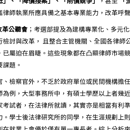
低」、「降價接案」、「削價競爭」
，甚至
「
鑑律師執業所應具備之基本專業能力，改革呼
改革公聽會
；考選部提及為建構專業化、多元化
行檢討與改革， 且整合主管機關、全國各律師
，已屬迫在眉睫。這些現象都在凸顯律師市場
要課題。
官、檢察官外，不乏於政府單位或民間機構擔
師為例，大型事務所中，有碩士學歷以上者幾
家考試者，在法律所就讀，其實亦是相當有利
力。學士後法律研究所的同學，在生涯規劃上
則在就業上會優於僅有單一專長者。綜上分析