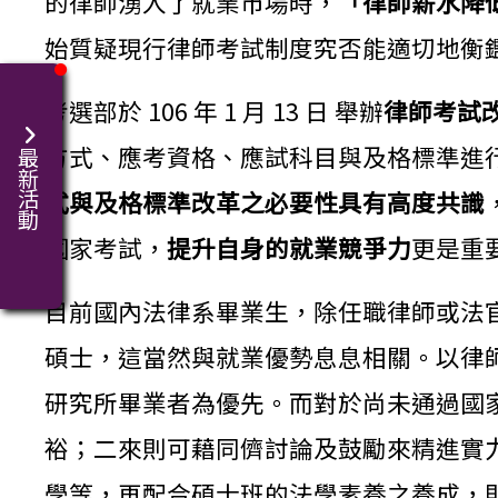
的律師湧入了就業市場時，
「律師薪水降
始質疑現行律師考試制度究否能適切地衡
考選部於 106 年 1 月 13 日 舉辦
律師考試
方式、應考資格、應試科目與及格標準進
最新活動
式與及格標準改革之必要性具有高度共識
國家考試，
提升自身的就業競爭力
更是重
目前國內法律系畢業生，除任職律師或法
碩士，這當然與就業優勢息息相關。以律
研究所畢業者為優先。而對於尚未通過國
裕；二來則可藉同儕討論及鼓勵來精進實
學等，再配合碩士班的法學素養之養成，