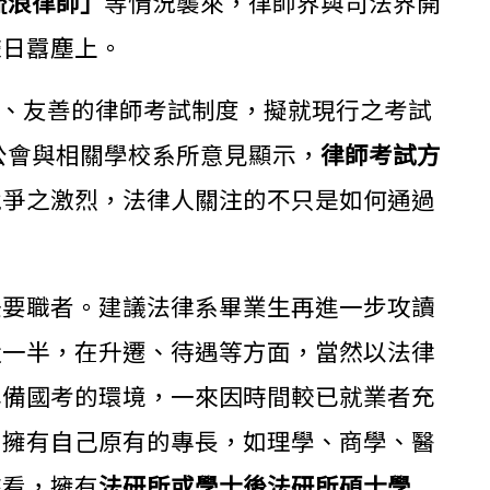
流浪律師」
等情況襲來，律師界與司法界開
聲日囂塵上。
、友善的律師考試制度，擬就現行之考試
公會與相關學校系所意見顯示，
律師考試方
競爭之激烈，法律人關注的不只是如何通過
任要職者。建議法律系畢業生再進一步攻讀
近一半，在升遷、待遇等方面，當然以法律
準備國考的環境，一來因時間較已就業者充
則擁有自己原有的專長，如理學、商學、醫
來看，擁有
法研所或學士後法研所碩士學