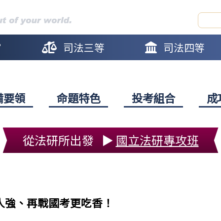
官
司法三等
司法四等
備要領
命題特色
投考組合
成
從法研所出發
▶
國立法研專攻班
人強、再戰國考更吃香！