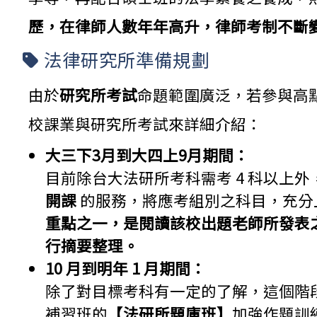
歷，在律師人數年年高升，律師考制不斷
法律研究所準備規劃
由於
研究所考試
命題範圍廣泛，若參與高
校課業與研究所考試來詳細介紹：
大三下3月到大四上9月期間：
目前除台大法研所考科需考 4 科以上外
開課
的服務，將應考組別之科目，充分上
重點之一，是閱讀該校出題老師所發表
行摘要整理。
10
月到明年 1 月期間：
除了對目標考科有一定的了解，這個階段
補習班的
【
法研所題庫班
】
加強作題訓