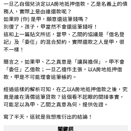
一旦乙自個兒決定以A房地抵押借款，乙是名義上的債
務人，實際上是由誰還款呢？
如果妳 (你) 是甲，願意還這筆錢嗎？
別儍了，孩子，甲當然不會還這筆錢呀！
這和上一篇貼文所述，當甲、乙間的協議是「借名登
記」及「委任」的混合契約，實際還款之人是甲，很
不一樣！
簡言之，如果甲、乙之真意是「讓與擔保」，甲不會
「委任」乙借款；一旦乙擅作主張，以A房地抵押借
款，甲是不可能理會這筆帳的。
經過這樣的解析可知，在乙以A房地抵押借款之後，究
竟是誰在清償這筆貸款？這個看不起眼的間接事實，
可能足以為甲、乙間之真意為何，提供佐證。
寫了半天，這就是我想推衍出的結論！
關鍵詞