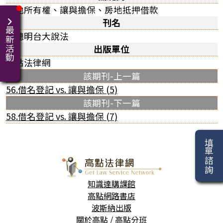
房地所有權、讓與擔保、房地抵押借款
刊名
最新活動
聽聽明台大說法
出版單位
高點法律網
該期刊-上一篇
56.借名登記 vs. 讓與擔保 (5)
該期刊-下一篇
58.借名登記 vs. 讓與擔保 (7)
填單諮詢
知識達購課館
高點網路書店
波斯納出版
關於高點
/
高點分班