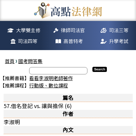
大學雙主修
律師司法官
司法三等
司法四等
高普特考
升學考試
首頁
國考問答集
【推薦書籍】
看看李淑明老師著作
【推薦課程】
行動版、數位課程
篇名
57.借名登記 vs. 讓與擔保 (6)
作者
李淑明
內文