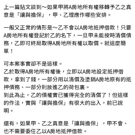
上一篇貼文談到～如果甲將A房地所有權移轉予乙之真
意是「讓與擔保」，甲、乙理應作哪些安排。
一般又正常的情形是～乙不會以A房地抵押借款！只要
A房地所有權登記於乙的名下，一旦甲未能按時清償債
務，乙即可終局取得A房地所有權以取償。就這麼簡
單！
可本案事實卻不是這樣。
乙於取得A房地所有權後，立即以A房地設定抵押借
款，拿到了錢，一部分用以清償及塗銷A房地原有的抵
押債務、一部分則放進乙的荷包裏。
到此為止，乙的債權實已獲得完全的清償了！但這樣
的作法，實與「讓與擔保」有很大的出入，前已說
明。
還有，如果甲、乙之真意是「讓與擔保」，甲不會、
也不需要委任乙以A房地抵押借款。