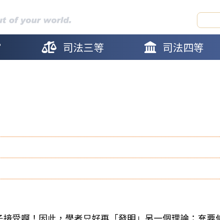
官
司法三等
司法四等
子接受啊！因此，學者只好再「發明」另一個理論：充要