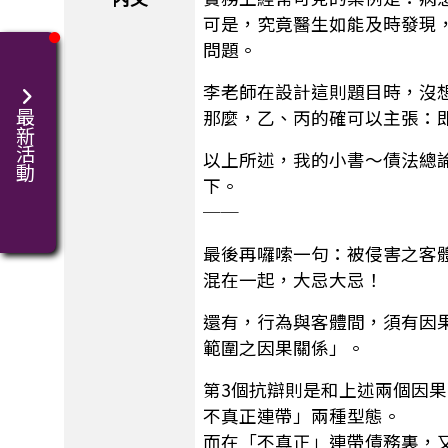
可是，究竟醫生如能及時發現
問題。
李老師在設計這則題目時，沒
那麼，乙、丙的確可以主張：
最新活動
以上所述，我的小書～債法總論
下。
──
最後再囉嗦一句：被侵害之客
混在一起，大忌大忌！
還有，行為與客體間，須有因
範圍之因果關係」。
第3個抗辯則是和上述兩個因
不真正連帶」兩種型態。
而在「不真正」連帶債務裏，