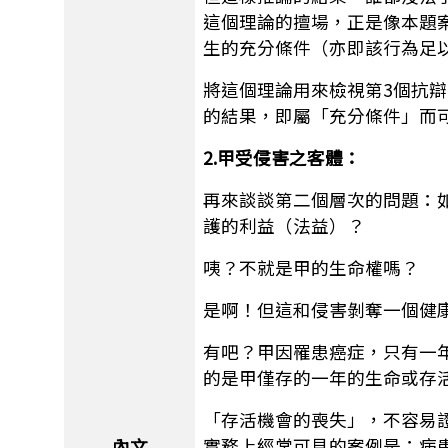
這個理論的擅場，正是像本題
生的充分條件（亦即該行為足
將這個理論用來檢視第3個抗
的結果，即屬「充分條件」而
2.甲受侵害之客體：
再來談談第二個層次的問題：
護的利益（法益）？
咦？不就是甲的生命權嗎？
是啊！但這和侵害剝奪一個健
有吧？甲因罹患癌症，只有一
的是甲僅存的一年的生命或存
「存活機會的喪失」，不容易
實務上經常可見的案例是：病
內文