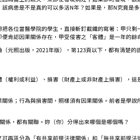
，該病患是不是真的可以多活N年？如果是，那N究竟是
想把各位當醫學院的學生，直接斬釘截鐵的寫著：甲只剩
即便肯認因果關係存在，甲受侵害之「客體」是一年的餘
（元照出版，2021年版），第123頁以下，都有清楚
體（權利或利益）、損害（財產上或非財產上損害），這
果關係；行為與損害間，照樣須有因果關係。前者是學說
果關係，都有關聯。妳（你）分得出來哪個是哪個嗎？
又可再區分為「有共享前提法律關係」和「無共享前提法