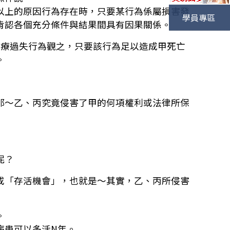
以上的原因行為存在時，只要某行為係屬損害發
學員專區
肯認各個充分條件與結果間具有因果關係。
醫療過失行為觀之，只要該行為足以造成甲死亡
。
那～乙、丙究竟侵害了甲的何項權利或法律所保
呢？
或「存活機會」，也就是～其實，乙、丙所侵害
。
病患可以多活N年。