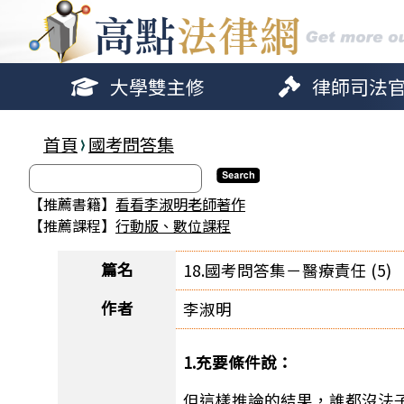
大學雙主修
律師司法
首頁
國考問答集
【推薦書籍】
看看李淑明老師著作
【推薦課程】
行動版、數位課程
篇名
18.國考問答集－醫療責任 (5)
作者
李淑明
1.充要條件說：
但這樣推論的結果，誰都沒法