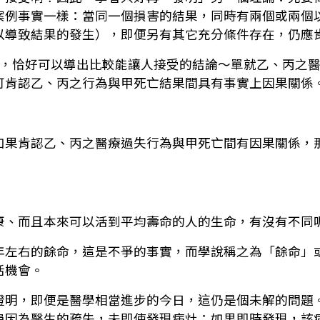
案例事實一樣：當同一個損害的結果，同時有兩個或兩個
以導致結果的發生），即便另有其它充分條件存在，仍應
辯，恰好可以導出比較能讓人接受的結論～單就乙、丙之
可肯認乙、丙之行為與甲死亡結果間具有事實上因果關係
如果肯認乙、丙之醫療過失行為與甲死亡間有因果關係，
康、而且本來可以活到平均壽命的人的生命，有沒有不同
年左右的餘命，這是不爭的事實，而學說稱之為「餘命」
活機會。
證明，即便是醫學相當進步的今日，這仍是個未解的問題
患因為醫生的疏失，未即使發現病灶；如果即時發現，該