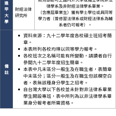
逢
律學系及非財經法律學系畢業。
甲
財經法律
（含應屆畢業生）獲有學士學位或具同等
大
研究所
學力者（曾修習法律系或財經法律系為輔
學
系者仍可報考）。
資料來源：九十二學年度各校碩士班招考簡
章。
本表所列各校均得以同等學力報考。
各校班次之名稱可能有所變動，請讀者自行
參閱九十二學年度招生簡章。
備
本表中凡未區分一般生及在職生者，表簡章
註
中未區分；區分一般生及在職生但該欄空白
者，表無該種身分學生之招考。
自台灣大學以下各校並未針對非法律系畢業
學生開設專班，表中所列為以非法律學系畢
業身分報考者所需資格。