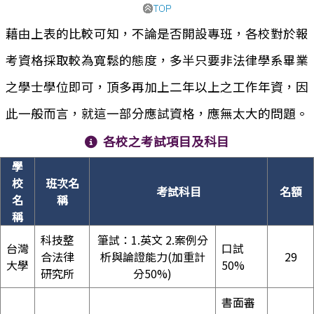
藉由上表的比較可知，不論是否開設專班，各校對於報
考資格採取較為寬鬆的態度，多半只要非法律學系畢業
之學士學位即可，頂多再加上二年以上之工作年資，因
此一般而言，就這一部分應試資格，應無太大的問題。
各校之考試項目及科目
學
校
班次名
考試科目
名額
名
稱
稱
科技整
筆試：1.英文 2.案例分
台灣
口試
合法律
析與論證能力(加重計
29
大學
50%
研究所
分50%)
書面審