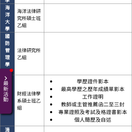
海
海洋法律研
洋
究所碩士班
大
乙組
學
國
防
管
法律研究所
理
乙組
學
院
學歷證件影本
最新活動
最高學歷之歷年成績單影本
中
財經法律學
工作證明
原
系碩士班乙
大
教師或主管推薦函二至三封
組
學
專業證照及考試及格證書影本
個人簡歷及自述
清