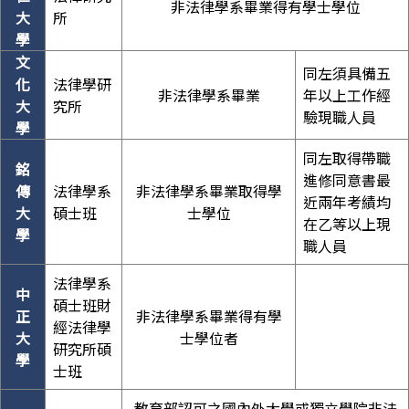
非法律學系畢業得有學士學位
大
所
學
文
同左須具備五
化
法律學研
非法律學系畢業
年以上工作經
大
究所
驗現職人員
學
同左取得帶職
銘
進修同意書最
傳
法律學系
非法律學系畢業取得學
近兩年考績均
大
碩士班
士學位
在乙等以上現
學
職人員
法律學系
中
碩士班財
正
非法律學系畢業得有學
經法律學
大
士學位者
研究所碩
學
士班
教育部認可之國內外大學或獨立學院非法