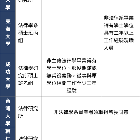
學
非法律系畢業
東
法律學系
得有學士學位
海
碩士班丙
具有二年以上
大
組
工作經驗現職
學
人員
非主修法律學畢業得有
成
法律學研
學士學位，服役期滿或
功
究所碩士
無兵役義務，從事與原
大
班乙組
學位相關工作至少二年
學
經驗
台
灣
法律研究
非法律學系畢業者須取得所長同意
大
所
學
輔
仁
法律研究