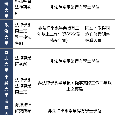
科技整合
灣
法律研究
非法律系畢業得有學士學位
大
所
學
政
法律學系
非法律學系畢業後有二
同左，取得同
治
碩士班
年以上工作年資(不含義
意進修證明書
大
學士後法
務役年資)
在職人員
學
學組
台
北
法律專業
非法律系畢業得有學士學位
大
研究所
學
東
法律學系
吳
非法律學系畢業後，從事實際工作二年以
法律專業
大
上之經驗
碩士班
學
海
海洋法律
洋
研究所碩
非法律學系畢業得有學士學位
大