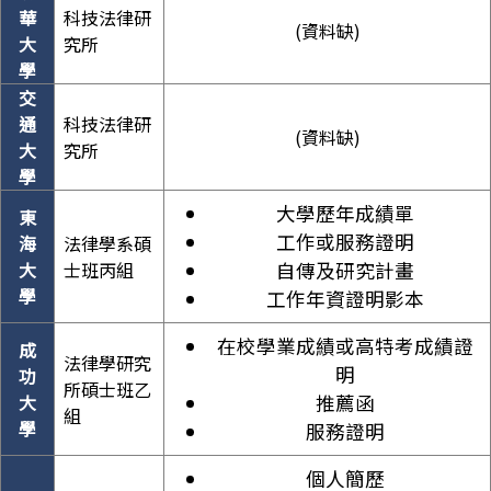
華
科技法律研
(資料缺)
大
究所
學
交
通
科技法律研
(資料缺)
大
究所
學
大學歷年成績單
東
工作或服務證明
海
法律學系碩
大
士班丙組
自傳及研究計畫
學
工作年資證明影本
在校學業成績或高特考成績證
成
法律學研究
明
功
所碩士班乙
大
推薦函
組
學
服務證明
個人簡歷