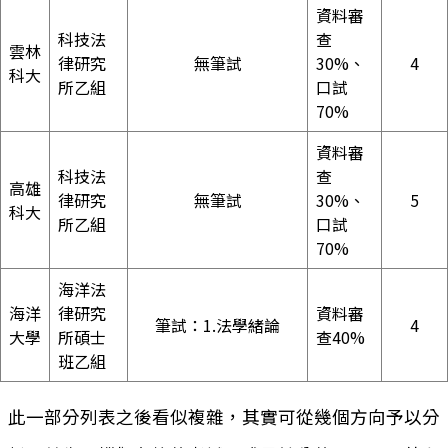
資料審
科技法
查
雲林
律研究
無筆試
30%、
4
科大
所乙組
口試
70%
資料審
科技法
查
高雄
律研究
無筆試
30%、
5
科大
所乙組
口試
70%
海洋法
海洋
律研究
資料審
筆試：1.法學緒論
4
大學
所碩士
查40%
班乙組
此一部分列表之後看似複雜，其實可從幾個方向予以分