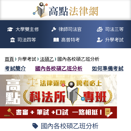
大學雙主修
律師司法官
司法三等
司法四等
高普特考
升學考試
首頁
升學考試
法碩乙
國內各校碩乙班分析
考試簡介
國內各校碩乙班分析
如何準備考試
國內各校碩乙班分析