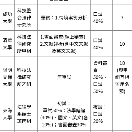
科技整
成功
口試
合法律
筆試：1.情境案例分析
7
大學
40%
研究所
科技法
1.書面審查(線上審查)
清華
口試
律研究
2.文獻評析(含中文文獻
10
大學
40%
所甲組
及英文文獻)
資料審
18
陽明
科技法
查
(與甲
交通
律研究
無筆試
50%、
組互相
大學
所乙組
口試
流用名
50%
額)
初試：
法律學
複試：
東海
筆試50%：法學緒論
系碩士
口試
大學
(30%)、國文、英文(各
班丙組
20%
10%)；書面審查30%