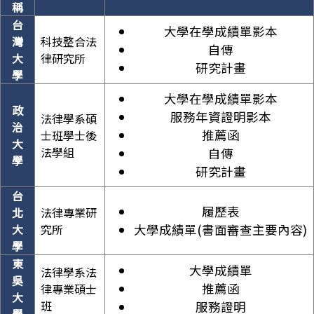
稱
台
大學在學成績單影本
灣
科技整合法
自傳
大
律研究所
研究計畫
學
大學在學成績單影本
政
服務年資證明影本
法律學系碩
治
推薦函
士班學士後
大
法學組
自傳
學
研究計畫
台
履歷表
北
法律專業研
大
究所
大學成績單(書面審查主要內容)
學
東
大學成績單
法律學系法
吳
推薦函
律專業碩士
大
班
服務證明
學