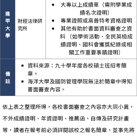
大專以上成績單（需附學業成
績名次證明）
逢
專業證照或高普特考資格證明
甲
財經法律研
大
究所
其他有助於書面資料審查之資
學
料 （如學術活動、全民英檢成
績證明、國科會獲獎紀錄或相
關工作重要事蹟證明）
資料來源：九十學年度各校碩士班招考簡
章。
備
註
海洋大學及國防管理學院無法於簡章中得知
書面審查內容。
依上表之整理所得，各校書面審查之內容亦大同小異，
不外成績證明、年資證明、推薦函、自傳及研究計畫
等，讀者在報考前必須詳閱該校之報名簡章，並事先將