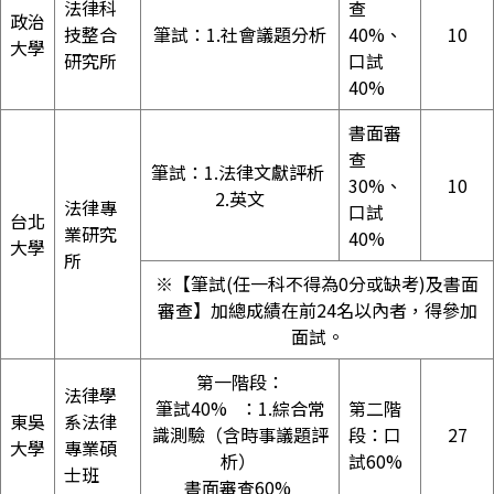
法律科
查
政治
技整合
筆試：1.社會議題分析
40%、
10
大學
研究所
口試
40%
書面審
查
筆試：1.法律文獻評析
30%、
10
2.英文
法律專
口試
台北
業研究
40%
大學
所
※【筆試(任一科不得為0分或缺考)及書面
審查】加總成績在前24名以內者，得參加
面試。
第一階段：
法律學
筆試40% ：1.綜合常
第二階
東吳
系法律
識測驗（含時事議題評
段：口
27
大學
專業碩
析）
試60%
士班
書面審查60%