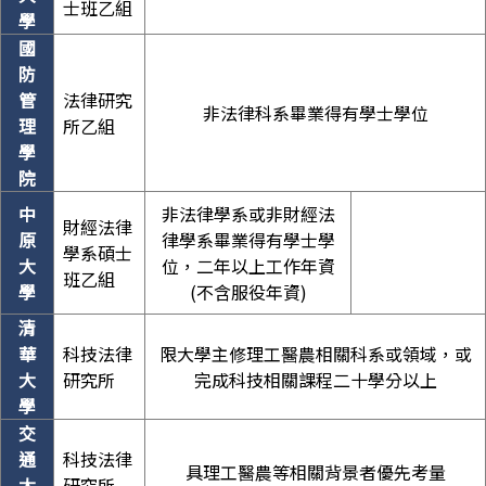
士班乙組
學
國
防
管
法律研究
非法律科系畢業得有學士學位
理
所乙組
學
院
中
非法律學系或非財經法
財經法律
原
律學系畢業得有學士學
學系碩士
大
位，二年以上工作年資
班乙組
學
(不含服役年資)
清
華
科技法律
限大學主修理工醫農相關科系或領域，或
大
研究所
完成科技相關課程二十學分以上
學
交
通
科技法律
具理工醫農等相關背景者優先考量
大
研究所