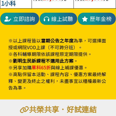
1小科
立即諮詢
線上試聽
歷年金榜
※以上課程皆以
當期公告之年度
為準，可選擇面
授或網院VOD上課（不可跨分班）。
※各科輔導期限依該課程原定期限提供。
※
劉明生民訴課程
不適用此方案
。
※另享加購
單科65折
與線上補課優惠。
※高點保留本活動、課程內容、優惠方案最終解
釋、變更及終止之權利，未盡事宜以櫃檯最新公
告為準。
共榮共享．好試連結