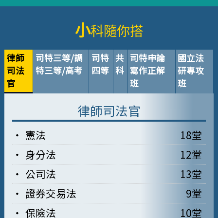
小
科隨你搭
律師
司特三等/調
司特
共
司特申論
國立法
司法
特三等/高考
四等
科
寫作正解
研專攻
官
班
班
律師司法官
憲法
18堂
身分法
12堂
公司法
13堂
證券交易法
9堂
保險法
10堂