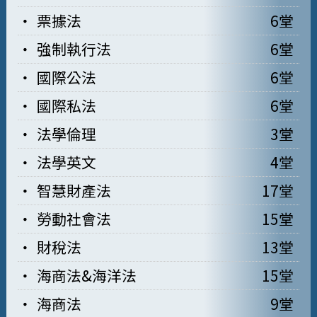
票據法
6堂
強制執行法
6堂
國際公法
6堂
國際私法
6堂
法學倫理
3堂
法學英文
4堂
智慧財產法
17堂
勞動社會法
15堂
財稅法
13堂
海商法&海洋法
15堂
海商法
9堂