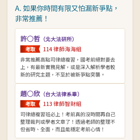
A. 如果你時間有限又怕漏新爭點，
非常推薦！
許○哲
（北大法研所）
114 律師海海組
考取
非常推薦高點司律總複習，國考前絕對要去
上，有最新實務見解，或是深入解析學者較
新的研究主題，不至於被新爭點突襲。
趙○欣
（台大法律系畢）
113 律師智財組
考取
司律總複習班必上！考前真的沒時間再自己
整理裁判或學者文章了！透過老師的整理不
但省時、全面，而且能穩定考前心情！