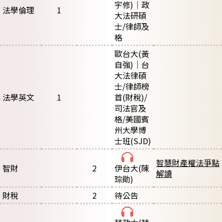
宇修)｜政
法學倫理
1
大法研碩
士/律師及
格
歐台大(黃
自強)｜台
大法律碩
士/律師榜
法學英文
1
首(財稅)/
司法官及
格/美國賓
州大學博
士班(SJD)
智慧財產權法爭點
智財
2
伊台大
(陳
解讀
琮勛)
財稅
2
待公告