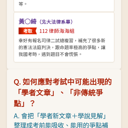
等。
黃○綺
（北大法律系畢）
112 律師海海組
考取
幸好有報名司律二試總複習，補充了很多新
的憲法法庭判決，跟命題率極高的爭點，讓
我國考時，遇到題目不會慌張。
Q. 如何應對考試中可能出現的
「學者文章」、「非傳統爭
點」？
A. 會把「學者新文章＋學說見解」
整理成考前能吸收、能用的爭點補