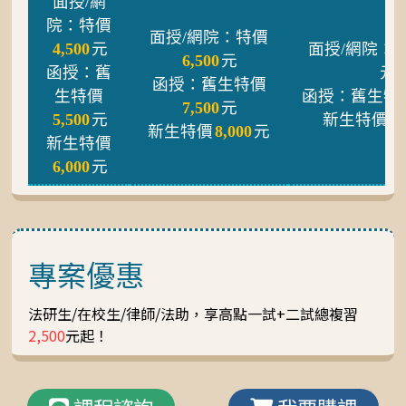
面授/網
院：特價
面授/網院：特價
4,500
元
面授/網院：
6,500
元
函授：舊
元
函授：舊生特價
生特價
函授：舊生特
7,500
元
5,500
元
新生特價
10
新生特價
8,000
元
新生特價
6,000
元
專案優惠
法研生/在校生/律師/法助，享高點一試+二試總複習
2,500
元起！