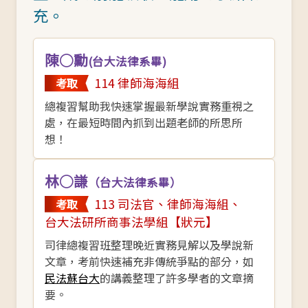
充。
陳○勳
(台大法律系畢)
114 律師海海組
考取
總複習幫助我快速掌握最新學說實務重視之
處，在最短時間內抓到出題老師的所思所
想！
林○謙
（台大法律系畢）
113 司法官、律師海海組、
考取
台大法研所商事法學組
【狀元】
司律總複習班整理晚近實務見解以及學說新
文章，考前快速補充非傳統爭點的部分，如
民法蘇台大
的講義整理了許多學者的文章摘
要。