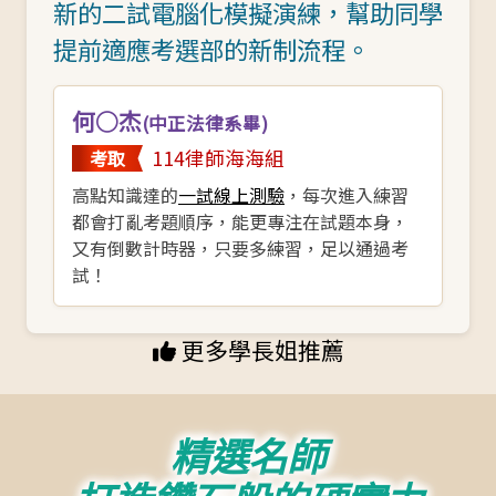
新的二試電腦化模擬演練，幫助同學
提前適應考選部的新制流程。
何○杰
(中正法律系畢)
114律師海海組
考取
高點知識達的
一試線上測驗
，每次進入練習
都會打亂考題順序，能更專注在試題本身，
又有倒數計時器，只要多練習，足以通過考
試！
更多學長姐推薦
精選名師