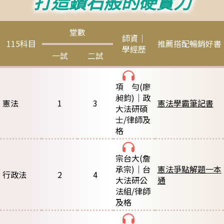
打造鑽石般的硬實力
堂數
師資｜
115科目
推薦搭配暢銷好書
學經歷
一試
二試
項 勻
(廖
昶鈞)｜政
憲法
1
3
憲法學霸筆記書
大法研碩
士/律師及
格
宗台大
(詹
承宗)｜台
憲法爭點解題一本
行政法
2
4
大法研公
通
法組/律師
及格