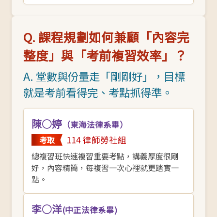
Q. 課程規劃如何兼顧「內容完
整度」與「考前複習效率」？
A. 堂數與份量走「剛剛好」，目標
就是考前看得完、考點抓得準。
陳○婷
（東海法律系畢）
114 律師勞社組
考取
總複習班快速複習重要考點，講義厚度很剛
好，內容精簡，每複習一次心裡就更踏實一
點。
李○洋
(中正法律系畢)