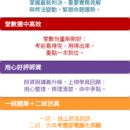
掌握最新判決、重要實務見解
與修法變動，緊跟命題趨勢。
堂數適中高效
堂數份量剛剛好：
考前看得完、用得出來，
重點一次到位。
用心好評師資
師資與講義升級，上榜學員回饋：
用心整理、條理清楚、命中爭點。
一試題庫＋二試仿真
一試：
線上題庫刷題
二試：仿真
考選部電腦化測驗