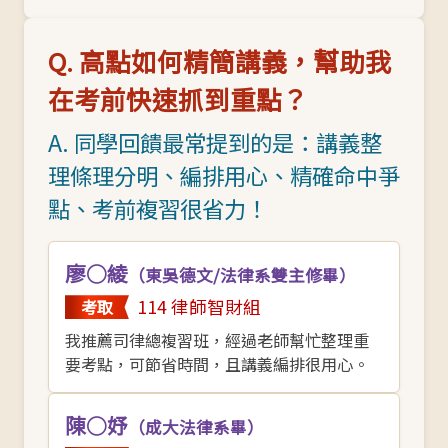
Q. 高點如何精簡講義，幫助我
在考前快速抓到重點？
A. 同學回饋最常提到的是：講義整
理條理分明、編排用心、精確命中爭
點、考前複習很省力！
廖○綾
（東吳德文/法律系雙主修畢）
114 律師智財組
考取
我推薦司律總複習班，經過老師幫忙整理重
要考點，可節省時間，且講義編排很用心。
陳○妤
（成大法律系畢）