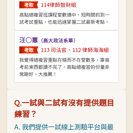
114律師智財組
考取
高點總複習班課程堂數適中，短時間抓到一
試考試重點，也能迅速掌握二試最新考點。
汪○蕙
（高大政法系畢）
113 司法官、112 律師海海組
考取
我覺得總複習重點在精而不在堂數多，畢竟
考前東西都讀不完了，高點總複習的份量非
常剛好，大推薦！
Q.一試與二試有沒有提供題目
練習？
A. 我們提供一試線上測驗平台與最