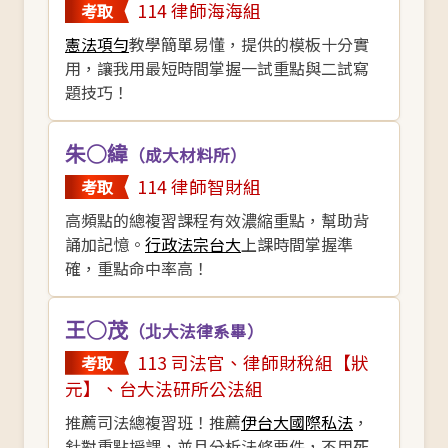
114 律師海海組
考取
憲法項勻
教學簡單易懂，提供的模板十分實
用，讓我用最短時間掌握一試重點與二試寫
題技巧！
朱○緯
（成大材料所）
114 律師智財組
考取
高頻點的總複習課程有效濃縮重點，幫助背
誦加記憶。
行政法宗台大
上課時間掌握準
確，重點命中率高！
王○茂
（北大法律系畢）
113 司法官、律師財稅組
【狀
考取
元】
、台大法研所公法組
推薦司法總複習班！推薦
伊台大國際私法
，
針對重點授課，並且分析法條要件，不用死