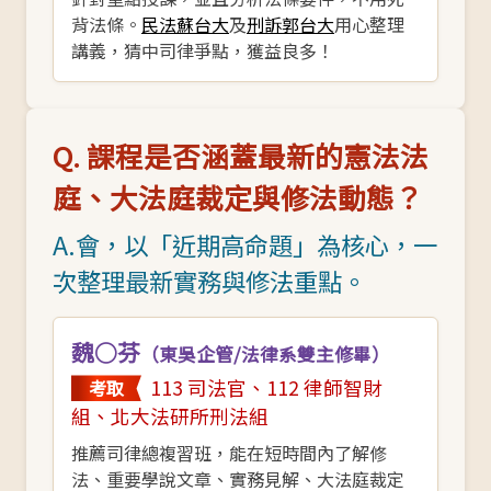
背法條。
民法蘇台大
及
刑訴郭台大
用心整理
講義，猜中司律爭點，獲益良多！
Q. 課程是否涵蓋最新的憲法法
庭、大法庭裁定與修法動態？
A.會，以「近期高命題」為核心，一
次整理最新實務與修法重點。
魏○芬
（東吳企管/法律系雙主修畢）
113 司法官、112 律師智財
考取
組、北大法研所刑法組
推薦司律總複習班，能在短時間內了解修
法、重要學說文章、實務見解、大法庭裁定