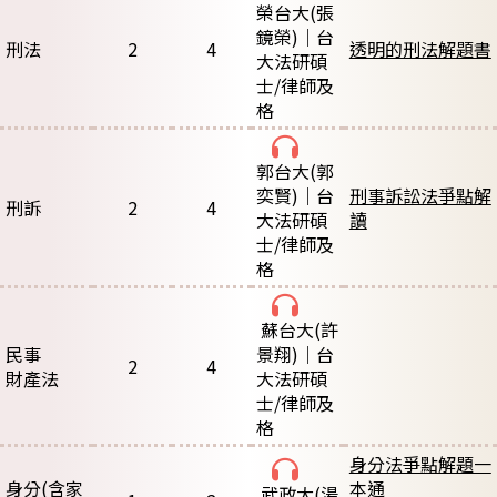
榮台大
(張
鏡榮)｜台
刑法
2
4
透明的刑法解題書
大法研碩
士/律師及
格
郭台大
(郭
奕賢)｜台
刑事訴訟法爭點解
刑訴
2
4
大法研碩
讀
士/律師及
格
蘇台大
(許
民事
景翔)｜台
2
4
財產法
大法研碩
士/律師及
格
身分法爭點解題一
身分(含家
本通
武政大
(湯