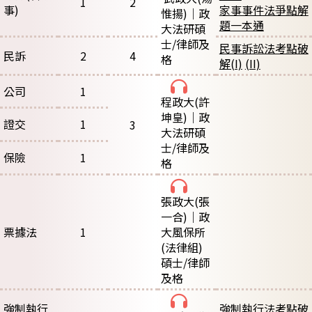
1
2
事)
家事事件法爭點解
惟揚)｜政
題一本通
大法研碩
士/律師及
民事訴訟法考點破
民訴
2
4
格
解(I)
(II)
公司
1
程政大
(許
坤皇)｜政
證交
1
3
大法研碩
士/律師及
保險
1
格
張政大
(張
一合)｜政
票據法
1
大風保所
(法律組)
碩士/律師
及格
強制執行
強制執行法考點破