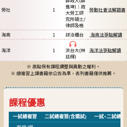
薛政大
(薛
進坤)｜政
勞社
1
勞動社會法解題書
大勞工研
究所碩士/
律師及格
海商
1
詳洽櫃台
海商法爭點解讀
海洋
1
洪台大
(林
海洋法爭點解讀
廷輝)
※ 高點保有課程調整與異動之權利。
※ 總複習上課書籍依公告為準，表列書籍僅供推薦。
課程優惠
一試總複習
二試總複習(含選試)
一試+二試總複