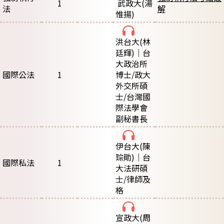
1
武政大
(湯
法
解
惟揚)
洪台大
(林
廷輝)｜台
大政治所
國際公法
1
博士/政大
外交所碩
士/台灣國
際法學會
副秘書長
伊台大
(陳
琮勛)｜台
國際私法
1
大法研碩
士/律師及
格
宣政大
(周