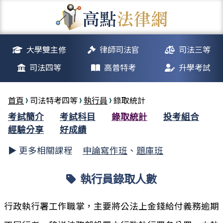
大學雙主修
律師司法官
司法三等
司法四等
高普特考
升學考試
首頁
司法特考四等
執行員
錄取統計
考試簡介
考試科目
錄取統計
投考組合
經驗分享
好成績
▶ 更多相關課程
申論寫作班
、
題庫班
執行員錄取人數
行政執行署工作職掌，主要將公法上金錢給付義務逾期