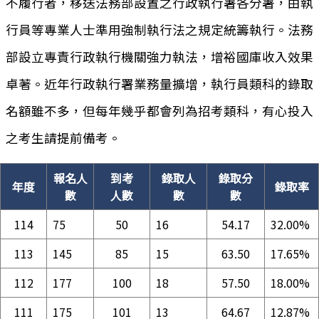
不履行者，移送法務部設置之行政執行署各分署，由執
行員等專業人士準用強制執行法之規定統籌執行。法務
部設立專責行政執行機關強力執法，增裕國庫收入效果
卓著。近年行政執行署業務量擴增，執行員類科的錄取
名額雖不多，但每年幾乎都會列為招考類科，有心投入
之考生請提前備考。
報名人
到考
錄取人
錄取分
年度
錄取率
數
人數
數
數
114
75
50
16
54.17
32.00%
113
145
85
15
63.50
17.65%
112
177
100
18
57.50
18.00%
111
175
101
13
64.67
12.87%