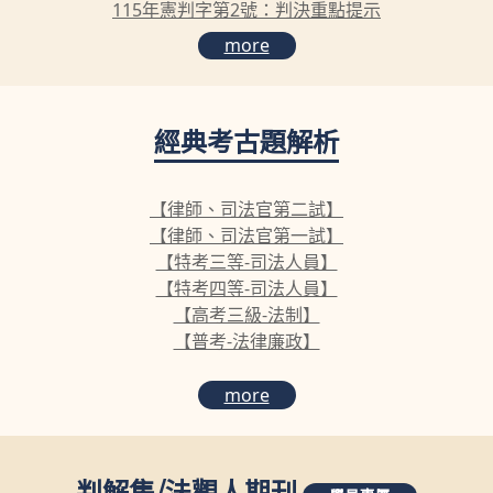
115年憲判字第2號：判決重點提示
more
經典考古題解析
【律師、司法官第二試】
【律師、司法官第一試】
【特考三等-司法人員】
【特考四等-司法人員】
【高考三級-法制】
【普考-法律廉政】
more
判解集
/
法觀人期刊