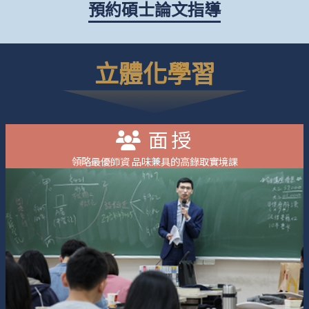
預約碩士論文指導
立體化學習
面授
領略最優師資 品味兼具的高錄取實境課