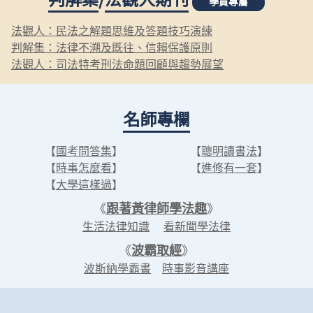
學員專屬
法觀人：民法之解題思維及答題技巧演練
判解集：法律不溯及既往、信賴保護原則
法觀人：司法特考刑法命題回顧與趨勢展望
名師專欄
【
國考問答集
】
【
聰明讀書法
】
【
時事怎麼看
】
【
進修有一套
】
【
大學這樣過
】
《
跟著黃律師學法趣
》
生活法律知識
看新聞學法律
《
波霸取經
》
波斯納學霸書
時事影音講座