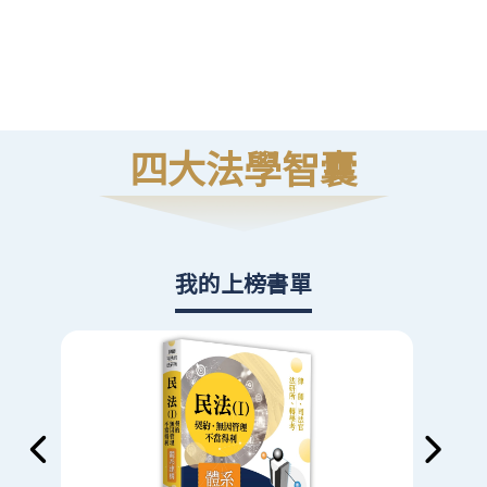
高
則
四大法學智囊
我的上榜書單