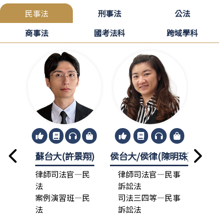
民事法
刑事法
公法
商事法
國考法科
跨域學科
蘇台大(許景翔)
侯台大/侯律(陳明珠)
龍政
律師司法官—民
律師司法官—民事
律
法
訴訟法
法
案例演習班—民
司法三四等—民事
總
法
訴訟法
司