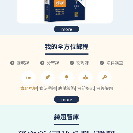
more
我的全方位課程
養成課
分眾課
衝刺課
法律講堂
實務見解
|
修法動態
|
應試策略
|
考前提示
|
考後解題
more
練題智庫