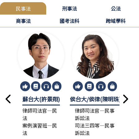
民事法
刑事法
公法
商事法
國考法科
跨域學科
蘇台大(許景翔)
侯台大/侯律(陳明珠)
龍政
律師司法官—民
律師司法官—民事
律
法
訴訟法
法
案例演習班—民
司法三四等—民事
總
法
訴訟法
司