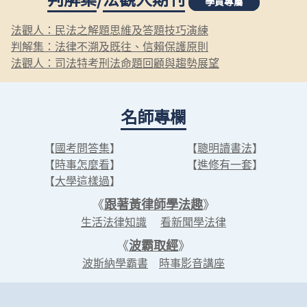
學員專屬
法觀人：民法之解題思維及答題技巧演練
判解集：法律不溯及既往、信賴保護原則
法觀人：司法特考刑法命題回顧與趨勢展望
名師專欄
【
國考問答集
】
【
聰明讀書法
】
【
時事怎麼看
】
【
進修有一套
】
【
大學這樣過
】
《
跟著黃律師學法趣
》
生活法律知識
看新聞學法律
《
波霸取經
》
波斯納學霸書
時事影音講座