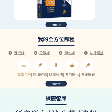
more
我的全方位課程
養成課
分眾課
衝刺課
法律講堂
實務見解
|
修法動態
|
應試策略
|
考前提示
|
考後解題
more
練題智庫