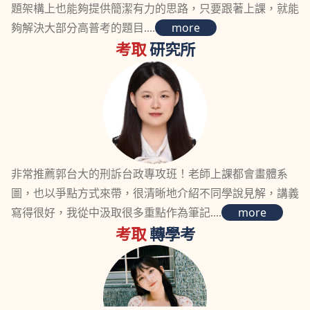
題架構上也能夠提供簡潔有力的思路，只要跟著上課，就能
夠解決大部分高普考的題目....
more
考取
研究所
非常推薦郭台大的刑訴台政專攻班！老師上課都會畫體系
圖，也以爭點方式來帶，很清晰地介紹不同學說見解，講義
寫得很好，我從中汲取很多重點作為筆記....
more
考取
轉學考