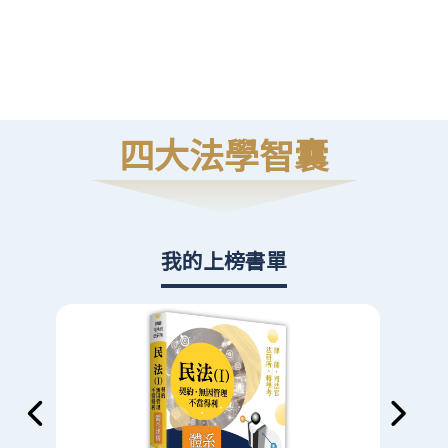
高
則
四大法學智囊
我的上榜書單