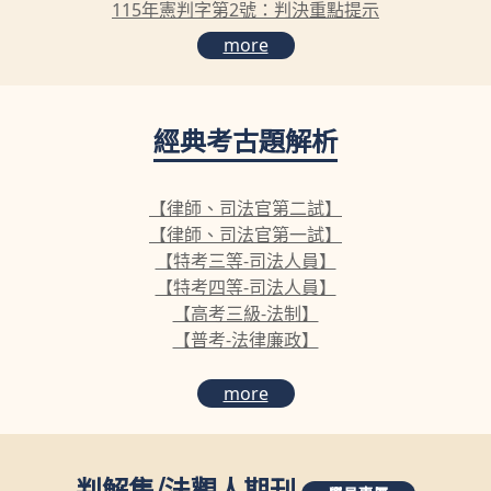
115年憲判字第2號：判決重點提示
more
經典考古題解析
【律師、司法官第二試】
【律師、司法官第一試】
【特考三等-司法人員】
【特考四等-司法人員】
【高考三級-法制】
【普考-法律廉政】
more
判解集
/
法觀人期刊