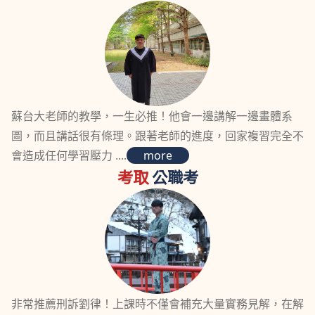
蘇台大老師的教學，一生必推！他會一邊講解一邊畫體系
圖，而且講話很有條理。跟著老師的進度，回家複習完全不
會造成任何學習壓力 ....
more
考取
公職考
非常推薦刑訴劉律！上課時不僅會補充大量實務見解，在解