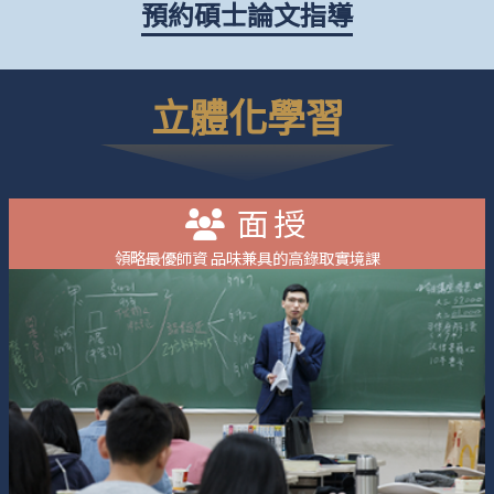
預約碩士論文指導
立體化學習
面授
領略最優師資 品味兼具的高錄取實境課