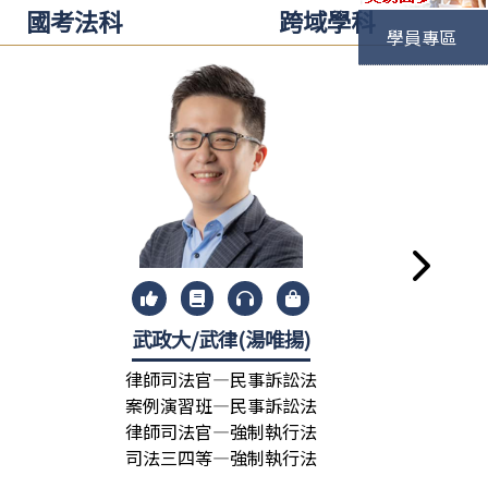
國考法科
跨域學科
學員專區
)
武政大/武律(湯唯揚)
許
律師司法官—民事訴訟法
律師司
案例演習班—民事訴訟法
民事訴
律師司法官—強制執行法
司法三
司法三四等—強制執行法