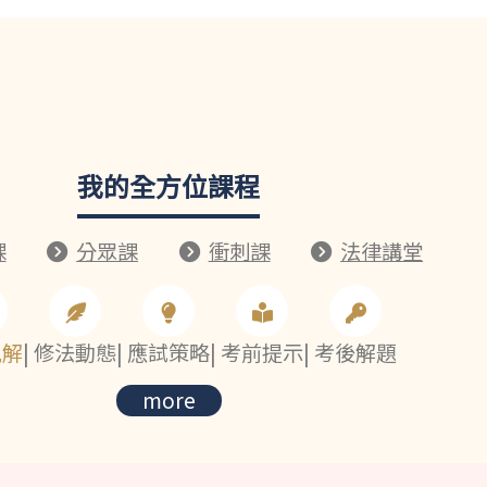
我的全方位課程
課
分眾課
衝刺課
法律講堂
見解
|
修法動態
|
應試策略
|
考前提示
|
考後解題
more