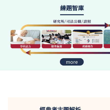
練題智庫
more
經典考古題解析