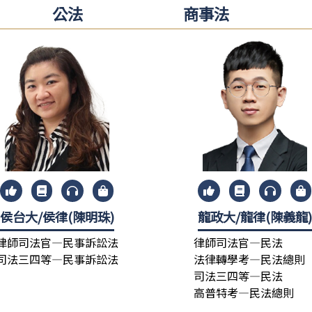
公法
商事法
侯台大/侯律(陳明珠)
龍政大/龍律(陳義龍
律師司法官—民事訴訟法
律師司法官—民法
司法三四等—民事訴訟法
法律轉學考—民法總則
司法三四等—民法
高普特考—民法總則