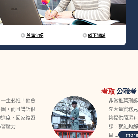
首購介紹
線下課輔
考取
公職考
，一生必推！他會
非常推薦刑
系圖，而且講話很
充大量實務
的進度，回家複習
夠提供簡潔
學習壓力
課，就能夠
目....
mor