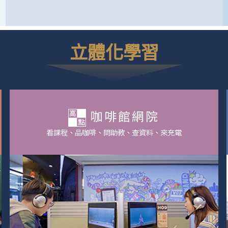
立體化學習
咖啡館網院
看課程、品咖啡、問助教、查資料、來充電