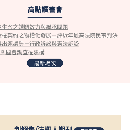
高點讀書會
中生案之婚姻效力與繼承問題
債權契約之物權化發展－評近年最高法院民事判決
科出題趨勢－行政訴訟與憲法訴訟
5與國會調查權建構
最新場次
判解集
/
法觀人期刊