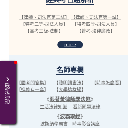
【律師、司法官第二試】
【律師、司法官第一試】
【特考三等-司法人員】
【特考四等-司法人員】
【高考三級-法制】
【普考-法律廉政】
more
名師專欄
【
國考問答集
】
【
聰明讀書法
】
【
時事怎麼看
】
最新活動
【
進修有一套
】
【
大學這樣過
】
《
跟著黃律師學法趣
》
生活法律知識
看新聞學法律
《
波霸取經
》
波斯納學霸書
時事影音講座