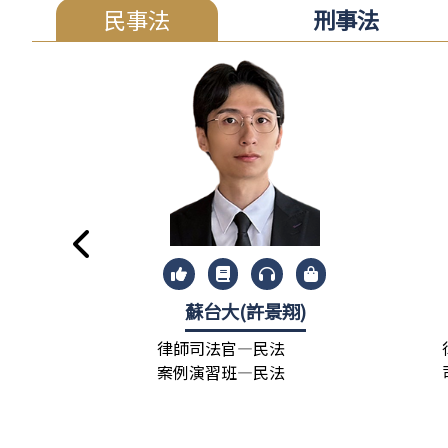
民事法
刑事法
蘇台大(許景翔)
律師司法官—民法
案例演習班—民法