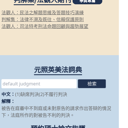
學員專屬
法觀人：民法之解題思維及答題技巧演練
判解集：法律不溯及既往、信賴保護原則
法觀人：司法特考刑法命題回顧與趨勢展望
元照英美法詞典
中文：
(1)缺席判決(2)不履行判決
解釋：
被告在庭審中不到庭或未對原告的請求作出答辯的情況
下，法庭所作的對被告不利的判決。