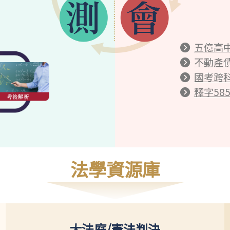
五億高
不動產
國考跨
釋字58
法學資源庫
大法庭/憲法判決