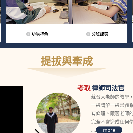
功能特色
分班課表
提拔與牽成
考取
律師司法官
蘇台大老師的教學
一邊講解一邊畫體
有條理。跟著老師
完全不會造成任何
....
more