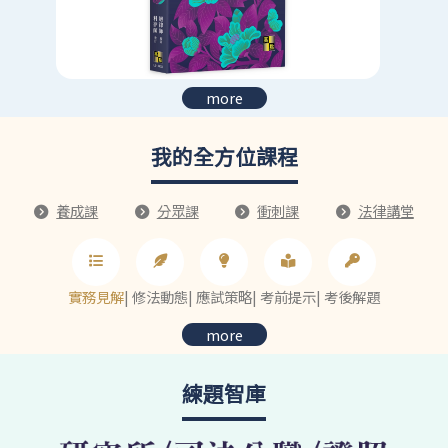
more
我的全方位課程
養成課
分眾課
衝刺課
法律講堂
實務見解
|
修法動態
|
應試策略
|
考前提示
|
考後解題
more
練題智庫