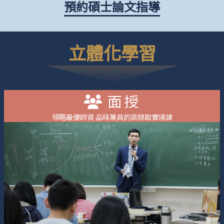
預約碩士論文指導
立體化學習
面授
領略最優師資 品味兼具的高錄取實境課