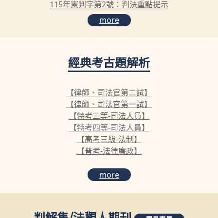
115年憲判字第2號：判決重點提示
more
經典考古題解析
【律師、司法官第二試】
【律師、司法官第一試】
【特考三等-司法人員】
【特考四等-司法人員】
【高考三級-法制】
【普考-法律廉政】
more
判解集
/
法觀人期刊