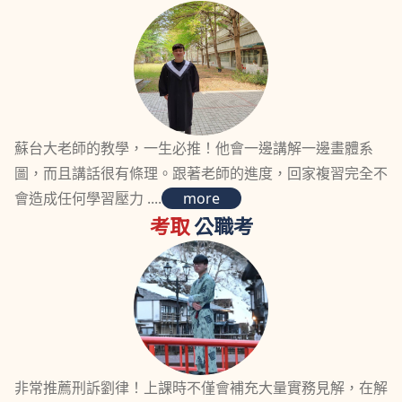
蘇台大老師的教學，一生必推！他會一邊講解一邊畫體系
圖，而且講話很有條理。跟著老師的進度，回家複習完全不
會造成任何學習壓力 ....
more
考取
公職考
非常推薦刑訴劉律！上課時不僅會補充大量實務見解，在解