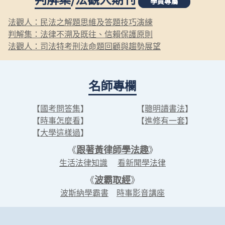
學員專屬
法觀人：民法之解題思維及答題技巧演練
判解集：法律不溯及既往、信賴保護原則
法觀人：司法特考刑法命題回顧與趨勢展望
名師專欄
【
國考問答集
】
【
聰明讀書法
】
【
時事怎麼看
】
【
進修有一套
】
【
大學這樣過
】
《
跟著黃律師學法趣
》
生活法律知識
看新聞學法律
《
波霸取經
》
波斯納學霸書
時事影音講座