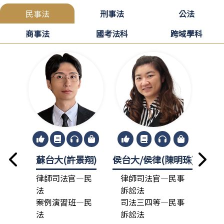
民事法
刑事法
公法
商事法
國考法科
跨域學科
蘇台大(許景翔)
侯台大/侯律(陳明珠)
龍政
律師司法官—民
律師司法官—民事
律
法
訴訟法
法
案例演習班—民
司法三四等—民事
總
法
訴訟法
司