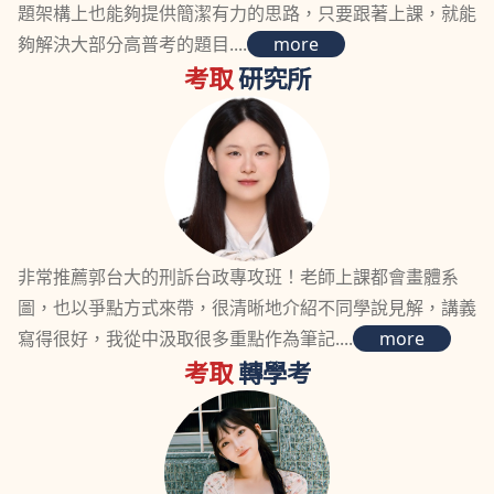
題架構上也能夠提供簡潔有力的思路，只要跟著上課，就能
夠解決大部分高普考的題目....
more
考取
研究所
非常推薦郭台大的刑訴台政專攻班！老師上課都會畫體系
圖，也以爭點方式來帶，很清晰地介紹不同學說見解，講義
寫得很好，我從中汲取很多重點作為筆記....
more
考取
轉學考