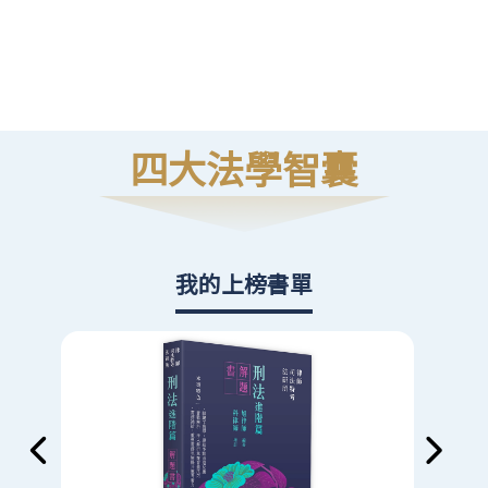
高
則
四大法學智囊
我的上榜書單