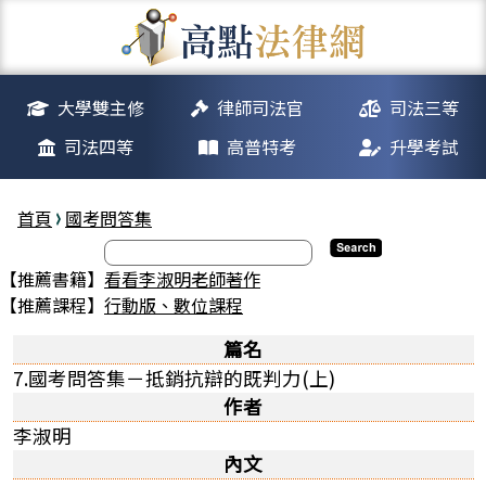
大學雙主修
律師司法官
司法三等
司法四等
高普特考
升學考試
首頁
國考問答集
【推薦書籍】
看看李淑明老師著作
【推薦課程】
行動版、數位課程
篇名
7.國考問答集－抵銷抗辯的既判力(上)
作者
李淑明
內文