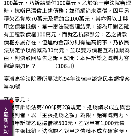
100萬元，乃訴請給付100萬元。乙於第一審法院審理
時，抗辯已清償上述債務；並稱縱尚未清償，因甲另
積欠乙貨款70萬元及違約金100萬元，其亦得以此與
甲之債權抵銷。第一審法院審理結果，認為甲對乙確
有工程款債權100萬元，而就乙抗辯部分，乙之貨款
債權亦屬存在，但違約金部分則有過高情事，乃依民
法規定予以酌減為30萬元，並以雙方債權互為抵銷為
由，判決駁回原告之訴。試問：本件訴訟之既判力客
觀範圍如何？ （106司）
臺灣高等法院暨所屬法院94年法律座談會民事類提案
第40號
審查意見：
依民事訴訟法第400條第2項規定，抵銷請求成立與否
經裁判者，以「主張抵銷之額」為限，始有既判力。
最新活動
例如甲訴請乙返還借款500元，乙對甲有1,000元債
權，主張抵銷，法院認乙對甲之債權不成立確定時，