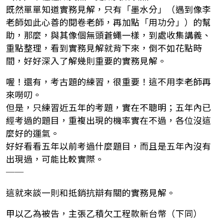
既然單單知道實務見解，只有「墨水分」（遇到像李
老師如此心善的閱卷老師，再加點「用功分」）的幫
助，那麼，與其像個無頭蒼蠅一樣，到處收集講義、
重點整理，看到實務見解就背下來，倒不如花點時
間，好好深入了解幾則重要的實務見解。
喔！還有，考古題的練習，很重要！這不用李老師再
來嘮叨。
但是，只練習近五年的考題，實在不聰明；五年內已
經考過的題目，重複出現的機率實在不過，各位沒這
麼好的運氣。
好好看看五年以前考過什麼題目，而且是五年內沒有
出現過，可能比較實際。
──
這就來談一則和抵銷抗辯有關的實務見解。
甲以乙為被告，主張乙積欠工程款新台幣（下同）