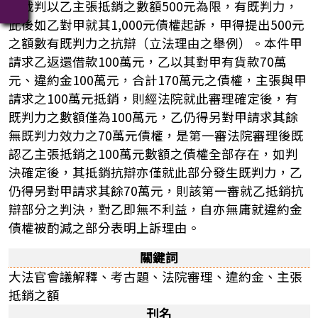
該裁判以乙主張抵銷之數額500元為限，有既判力，
此後如乙對甲就其1,000元債權起訴，甲得提出500元
之額數有既判力之抗辯（立法理由之舉例）。本件甲
請求乙返還借款100萬元，乙以其對甲有貨款70萬
元、違約金100萬元，合計170萬元之債權，主張與甲
請求之100萬元抵銷，則經法院就此審理確定後，有
既判力之數額僅為100萬元，乙仍得另對甲請求其餘
無既判力效力之70萬元債權，是第一審法院審理後既
認乙主張抵銷之100萬元數額之債權全部存在，如判
決確定後，其抵銷抗辯亦僅就此部分發生既判力，乙
仍得另對甲請求其餘70萬元，則該第一審就乙抵銷抗
辯部分之判決，對乙即無不利益，自亦無庸就違約金
債權被酌減之部分表明上訴理由。
關鍵詞
大法官會議解釋、考古題、法院審理、違約金、主張
抵銷之額
刊名