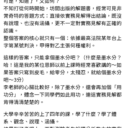
可是，知道了，又如何？
不知打從何時開始，坊間出版的解題書，經常可見非
常奇特的答題方式：直接依實務見解得出結論，既沒
有說理、也沒有涵攝，更不一定對實務見解有正確的
認識。
整個答案的核心就只有一個：依據最高法院某年台上
字第某號判決，甲得對乙主張何種權利。
這樣的答案，只能拿個墨水分吧？（什麼是墨水分？
哈！這是我的某位恩師以前上課時經常喜歡講的～如
果答案只寫到皮毛，給零分，太殘忍，就給個墨水分
吧～3分）
李老師的心腸比較好，除了墨水分，還會再加個「用
功分」，體念一下同學們如此用功，連這實務見解都
背得清清楚楚的。
大學辛辛苦苦的上了四年的課，學了什麼？學了體
系、觀念、說理、涵攝。