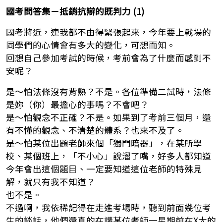
國考問答集－抵銷抗辯的既判力 (1)
國考將近，連我都不由得緊張起來，今年要上戰場的
同學們的心情會有多大的變化，可想而知。
回想自己參加考試的時候，考前會為了什麼而感到不
安呢？
是～怕法條沒有背熟？不是。各位準備二試時，法條
是妳（你）最擔心的事嗎？不會吧？
是～怕觀念不正確？不是。如果到了考前三個月，還
有不懂的觀念、不清楚的體系？也來不及了。
是～怕某位出題老師來個「獨門暗器」，在某所學
校、某個班上，「不小心」說溜了嘴，好多人都知道
今年會出這個題目、一定要知道這位老師的特殊見
解，就只有我不知道？
也不是。
不過啊，我依稀記得在走進考場時，聽到前面幾位考
生的談話，他們還真的在講某位老師一星期前在X大的