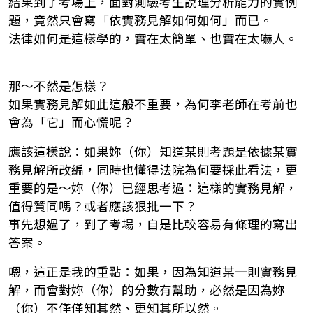
結果到了考場上，面對測驗考生說理分析能力的實例
題，竟然只會寫「依實務見解如何如何」而已。
法律如何是這樣學的，實在太簡單、也實在太嚇人。
──
那～不然是怎樣？
如果實務見解如此這般不重要，為何李老師在考前也
會為「它」而心慌呢？
應該這樣說：如果妳（你）知道某則考題是依據某實
務見解所改編，同時也懂得法院為何要採此看法，更
重要的是～妳（你）已經思考過：這樣的實務見解，
值得贊同嗎？或者應該狠批一下？
事先想過了，到了考場，自是比較容易有條理的寫出
答案。
嗯，這正是我的重點：如果，因為知道某一則實務見
解，而會對妳（你）的分數有幫助，必然是因為妳
（你）不僅僅知其然、更知其所以然。