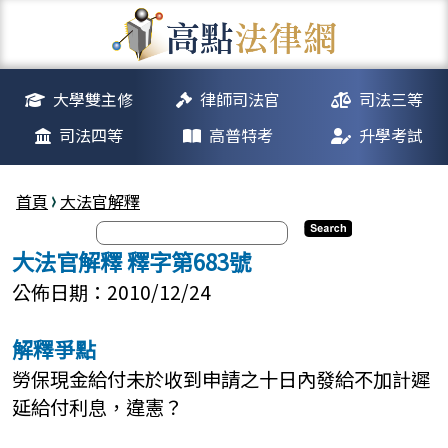
大學雙主修
律師司法官
司法三等
司法四等
高普特考
升學考試
首頁
大法官解釋
大法官解釋 釋字第683號
公佈日期：2010/12/24
解釋爭點
勞保現金給付未於收到申請之十日內發給不加計遲
延給付利息，違憲？