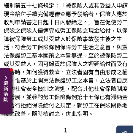
細則第五十七條規定：「被保險人或其受益人申請
現金給付手續完備經審查應予發給者，保險人應於
收到申請書之日起十日內發給之。」旨在促使勞工
保險之保險人儘速完成勞工保險之現金給付，以保
障被保險勞工或其受益人於保險事故發生後之生
活，符合勞工保險條例保障勞工生活之意旨，與憲
法保護勞工基本國策之本旨無違。至於被保險勞工
或其受益人，因可歸責於保險人之遲延給付而受有
損害時，如何獲得救濟，立法者固有自由形成之權
限，惟基於上開憲法保護勞工之本旨，立法者自應
最新活動
衡酌社會安全機制之演進，配合其他社會保險制度
之發展，並參酌勞工保險條例第十七條已有滯納金
及暫行拒絕保險給付之規定，就勞工在保險關係地
位之改善，隨時檢討之，併此指明。
1