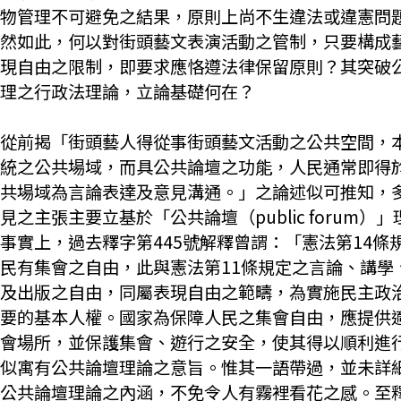
物管理不可避免之結果，原則上尚不生違法或違憲問
然如此，何以對街頭藝文表演活動之管制，只要構成
現自由之限制，即要求應恪遵法律保留原則？其突破
理之行政法理論，立論基礎何在？
從前揭「街頭藝人得從事街頭藝文活動之公共空間，
統之公共場域，而具公共論壇之功能，人民通常即得
共場域為言論表達及意見溝通。」之論述似可推知，
見之主張主要立基於「公共論壇（public forum）
事實上，過去釋字第445號解釋曾謂：「憲法第14條
民有集會之自由，此與憲法第11條規定之言論、講學
及出版之自由，同屬表現自由之範疇，為實施民主政
要的基本人權。國家為保障人民之集會自由，應提供
會場所，並保護集會、遊行之安全，使其得以順利進
似寓有公共論壇理論之意旨。惟其一語帶過，並未詳
公共論壇理論之內涵，不免令人有霧裡看花之感。至