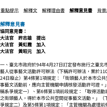
重點提示
解釋文
解釋理由書
解釋意見書
背景
解釋意見書
協同意見書：
大法官 許志雄 提出
大法官 黃虹霞 加入
大法官 黃昭元 加入
一、臺北市政府於94年4月27日訂定發布施行之臺北
藝人從事藝文活動許可辦法（下稱許可辦法，業於110
24日廢止）第4條第1項規定：「街頭藝人於本市公共
事藝文活動前，應向主管機關申請核發活動許可證。
稱系爭規定一）、第6條第1項前段規定：「取得活動
之街頭藝人，得於本市公共空間從事藝文活動。」（
爭規定二）及第5條第1項規定：「主管機關為處理前