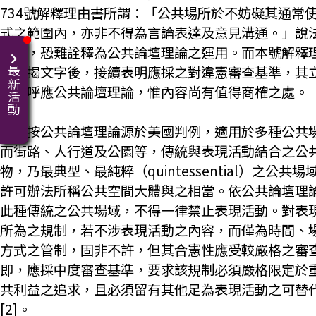
734號解釋理由書所謂：「公共場所於不妨礙其通常
式之範圍內，亦非不得為言論表達及意見溝通。」說
曖昧，恐難詮釋為公共論壇理論之運用。而本號解釋
於首揭文字後，接續表明應採之對違憲審查基準，其
最新活動
本上呼應公共論壇理論，惟內容尚有值得商榷之處。
四、按公共論壇理論源於美國判例，適用於多種公共
而街路、人行道及公園等，傳統與表現活動結合之公
物，乃最典型、最純粹（quintessential）之公共場域
許可辦法所稱公共空間大體與之相當。依公共論壇理
此種傳統之公共場域，不得一律禁止表現活動。對表
所為之規制，若不涉表現活動之內容，而僅為時間、
方式之管制，固非不許，但其合憲性應受較嚴格之審
即，應採中度審查基準，要求該規制必須嚴格限定於
共利益之追求，且必須留有其他足為表現活動之可替
[2]。