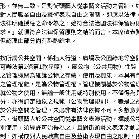
形，並無二致。是對街頭藝人從事藝文活動之管制，
對人民職業自由及藝術表現自由之限制，即應以法律
法律明確授權之命令為之，始符合法治國法律保留原
求。」就須符合法律保留原則之結論而言，本席敬表
但認理由部分尚有斟酌餘地。
按所謂公共空間，係指人行道、廣場及公園綠地等空
可辦法第2條第1款參照），屬公物（公共用物）性質
之管理機關為維護公物之存續、使用及機能，本具有
之管理權能，是為公物管理權。管理機關基於公物管
就公物之使用，無論一般使用或特別使用，不僅得為
分，亦得訂定抽象之規範（公物管理規則）。職是之
於公共空間之管理，未必非有法律依據不可。多數意
示，街頭藝人於公共空間從事藝文表演活動，構成公
別使用，須經許可始得為之，且對街頭藝文表演活動
制，如構成對人民職業自由及藝術表現自由之限制，