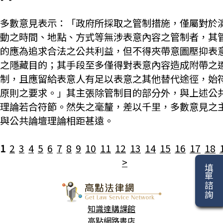
多數意見表示：「政府所採取之管制措施，僅屬對於
動之時間、地點、方式等無涉表意內容之管制者，其
的應為追求合法之公共利益，但不得夾帶意圖壓抑表
之隱藏目的；其手段至多僅得對表意內容造成附帶之
制，且應留給表意人有足以表意之其他替代途徑，始
原則之要求。」其主張除管制目的部分外，與上述公
理論若合符節。然失之毫釐，差以千里，多數意見之
與公共論壇理論相距甚遠。
1
2
3
4
5
6
7
8
9
10
11
12
13
14
15
16
17
18
>
填單諮詢
知識達購課館
高點網路書店