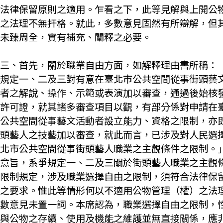
法律保留原則之適用。乍看之下，此等見解與上開公
之法理不無扞格。就此，多數意見固然有所辯解，但
未臻周全，實有補充、闡釋之必要。
三、首先，關於職業自由方面，如解釋理由書所稱：
規定一、二及三對有意在臺北市公共空間從事街頭藝
者之解說、操作、示範或表演加以審查，通過後始核
許可證，就其諸多審查項目以觀，有部分係對申請在
公共空間從事藝文活動者設立能力、資格之限制，亦
頭藝人之技藝加以審查，就此而言，已涉及對人民選
北市公共空間從事街頭藝人職業之主觀條件之限制。
意旨，系爭規定一、二及三關於街頭藝人職業之主觀
限制規定，涉及職業選擇自由之限制，須符合法律保
之要求。惟此等情形何以不適用公物管理（權）之法
數意見未置一詞。本席認為，職業選擇自由之限制，
與公物之存續、使用及機能之維護並無直接關係，應