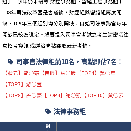
組」 ( 該年仍未招考 財經事務組、營繕工程事務組 ) ，
108年司法改革國是會議後，財經組與營繕組再度開
缺，109年三個組別均分別開缺，自始司法事務官每年
開缺已較為穩定。想要投入司事官考試之考生請密切注
意招考資訊 或詳洽高點獲取最新考情。
司事官法律組前10名，高點即佔7名！
【狀元】曾○慈【榜眼】張○崴【TOP4】吳○華
【TOP7】游○萱
【TOP8】許○豪【TOP9】謝○凱【TOP10】黃○云
法律事務組
到