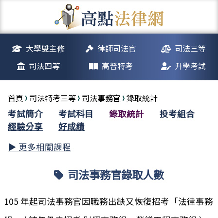
大學雙主修
律師司法官
司法三等
司法四等
高普特考
升學考試
首頁
司法特考三等
司法事務官
錄取統計
考試簡介
考試科目
錄取統計
投考組合
經驗分享
好成績
▶ 更多相關課程
司法事務官錄取人數
105 年起司法事務官因職務出缺又恢復招考「法律事務