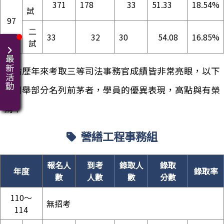
371
178
33
51.33
18.54%
試
97
二
33
32
30
54.08
16.85%
試
最新活動
高點歷年來考取三等司法事務官成績皆非常亮眼，以下
僅列舉部分名列前茅者，學員的優異表現，高點與有榮
焉！
營繕工程事務組
報名人
到考
錄取人
錄取
年度
錄取率
數
人數
數
分數
110～
無招考
114