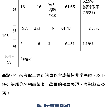
62.5%
二
告3
16
16
61.65
(總錄取率
試
增額
7.63%)
至10
一
559
253
6
61.43
2.37%
試
105
二
6
6
3
64.31
1.19%
試
104～
無招考
99
高點歷年來考取三等司法事務官成績皆非常亮眼，以下
僅列舉部分名列前茅者，學員的優異表現，高點與有榮
焉！
財經事務組