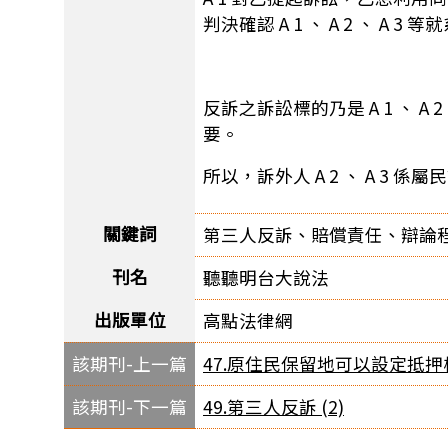
判決確認 A 1 、 A 2 、 A 
反訴之訴訟標的乃是 A 1 、
要。
所以，訴外人 A 2 、 A 3
關鍵詞
第三人反訴、賠償責任、辯論
刊名
聽聽明台大說法
出版單位
高點法律網
該期刊-上一篇
47.原住民保留地可以設定抵押權
該期刊-下一篇
49.第三人反訴 (2)