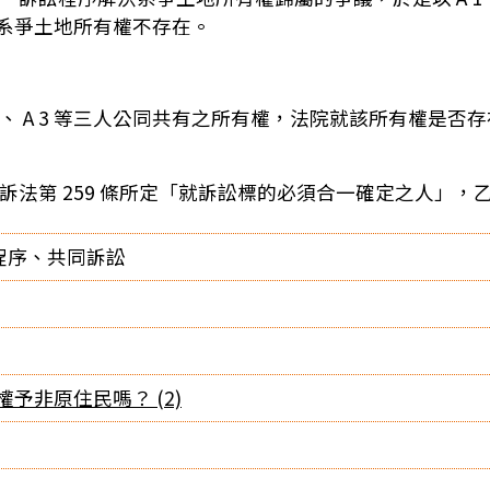
3 等就系爭土地所有權不存在。
 A 2 、 A 3 等三人公同共有之所有權，法院就該所有
 係屬民訴法第 259 條所定「就訴訟標的必須合一確定之人
程序、共同訴訟
予非原住民嗎？ (2)