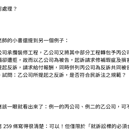
何處理？
老師的小書還提到另一個例子：
乙公司承攬裝修工程，乙公司又將其中部分工程轉包予丙
補卻遭拒，故而以乙公司為被告，起訴請求修補瑕疵及損
提起反訴，請求給付報酬，同時併列丙公司為反訴共同被
。試問：乙公司所提起之反訴，是否符合民訴法之規範？
應該一眼就看出來了：例一的丙公司、例二的乙公司，可
 259 條寫得很清楚：可以！但僅限於「就訴訟標的必