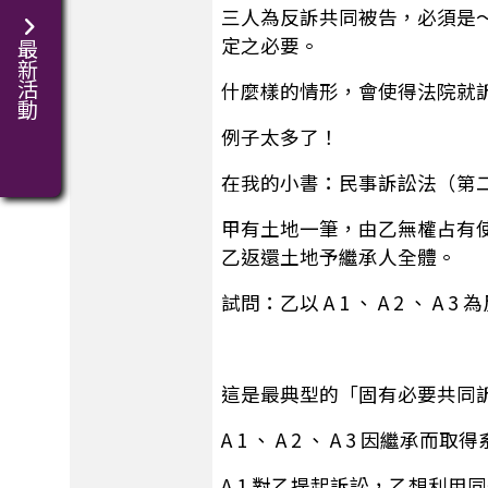
三人為反訴共同被告，必須是
定之必要。
最新活動
什麼樣的情形，會使得法院就
例子太多了！
在我的小書：民事訴訟法（第
甲有土地一筆，由乙無權占有使用，
乙返還土地予繼承人全體。
試問：乙以 A 1 、 A 2 、 
這是最典型的「固有必要共同
A 1 、 A 2 、 A 3 
A 1 對乙提起訴訟，乙想利用同