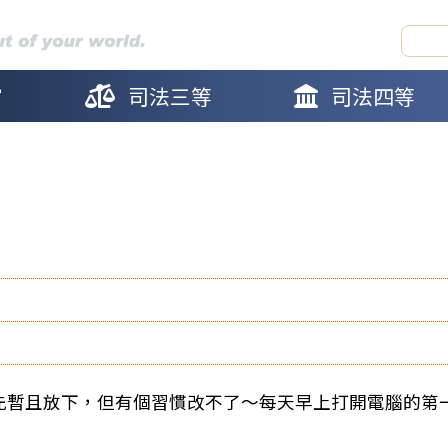
官
司法三等
司法四等
先暫且放下，但有個習慣改不了～每天早上打開電腦的第