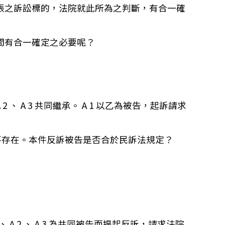
張之訴訟標的，法院就此所為之判斷，有合一確
間有合一確定之必要呢？
、 A 3 共同繼承。 A 1 以乙為被告，起訴請求
3 之所有權不存在。本件反訴被告是否合於民訴法規定？
A 2 、 A 3 為共同被告而提起反訴，請求法院