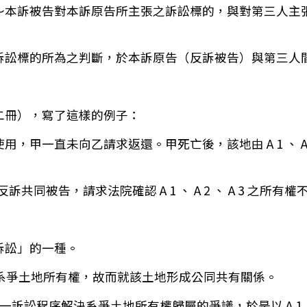
～本訴被告對本訴原告所主張之訴訟標的，與對第三人主
訴訟標的所為之判斷，於本訴原告（反訴被告）與第三人
二冊），寫了這樣的例子：
甲一直未向乙請求返還。甲死亡後，該地由 A 1 、 A 2 
A 3 為反訴共同被告，請求法院確認 A 1 、 A 2 、 A 
訴訟」的一種。
因繼承而取得系爭土地所有權，故而就該土地形成公同共有關係。
一訴訟程序解決系爭土地所有權歸屬的爭議，於是以 A 1 、 