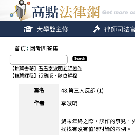
大學雙主修
律師司法
首頁
國考問答集
【推薦書籍】
看看李淑明老師著作
【推薦課程】
行動版、數位課程
篇名
48.第三人反訴 (1)
作者
李淑明
歲末年終之際，該作的事兒，
找找有沒有值得討論的案例。