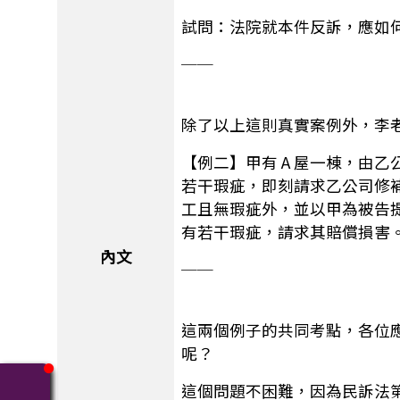
試問：法院就本件反訴，應如
──
除了以上這則真實案例外，李
【例二】甲有 A 屋一棟，由
若干瑕疵，即刻請求乙公司修
工且無瑕疵外，並以甲為被告
有若干瑕疵，請求其賠償損害
內文
──
這兩個例子的共同考點，各位
呢？
這個問題不困難，因為民訴法第