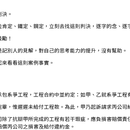
判決。
位肯定、鐵定、鋼定，立刻去找這則判決，逐字的念、逐
鼓勵！
是記別人的見解，對自己的思考能力的提升，沒有幫助。
起來看看這則案例事實。
承包系爭工程，工程合約中並約定：如甲、乙就系爭工程
完畢，惟遲遲未給付工程款。為此，甲乃起訴請求丙公司
司除了抗辯甲所完成的工程有若干瑕疵，應負損害賠償責
賠償丙公司之損害及給付違約金。