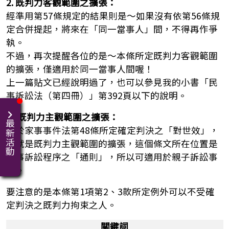
2. 既判力客觀範圍之擴張：
經準用第57條規定的結果則是～如果沒有依第56條規
定合併提起，將來在「同一當事人」間，不得再作爭
執。
不過，再次提醒各位的是～本條所定既判力客觀範圍
的擴張，僅適用於同一當事人間喔！
上一篇貼文已經說明過了，也可以參見我的小書「民
事訴訟法（第四冊）」第392頁以下的說明。
3. 既判力主觀範圍之擴張：
最新活動
至於家事事件法第48條所定確定判決之「對世效」，
也就是既判力主觀範圍的擴張，這個條文所在位置是
家事訴訟程序之「通則」，所以可適用於親子訴訟事
件。
要注意的是本條第1項第2、3款所定例外可以不受確
定判決之既判力拘束之人。
關鍵詞