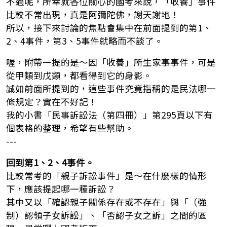
不過呢，所幸就各位關心的國考來說，「收養」事件
比較不常出現，真是阿彌陀佛，謝天謝地！
所以，接下來討論的焦點會集中在前面提到的第1、
2、4事件，第3、5事件就略而不談了。
喔，附帶一提的是～因「收養」所生家事事件，可是
從甲類到戊類，都看得到它的身影。
誠如前面所提到的，這些事件究竟指稱的是民法哪一
條規定？實在不好記！
我的小書「民事訴訟法（第四冊）」第295頁以下有
個表格的整理，希望有些幫助。
---
回到第1、2、4事件。
比較常考的「親子訴訟事件」是～在什麼樣的情形
下，應該提起哪一種訴訟？
其中又以「確認親子關係存在或不存在」與「（強
制）認領子女訴訟」、「否認子女之訴」之間的區