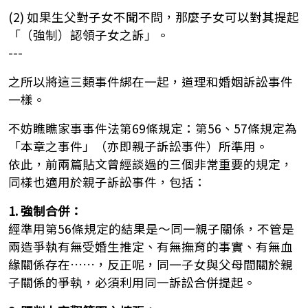
(2) 如果生父對子女不聞不問，那麼子女可以對其提起
「（強制）認領子女之訴」。
---
之所以將這三類事件綁在一起，道理和婚姻訴訟事件
一樣。
不妨瞧瞧家事事件法第69條規定：第56、57條規定為
「本章之事件」（亦即親子訴訟事件）所準用。
依此，前兩篇貼文曾經談過的三個非常重要的規定，
同樣也適用於親子訴訟事件，包括：
1. 強制合併：
經準用第56條規定的結果是～同一親子關係，不管是
兩造爭執有無受婚生推定、有無撫育的事實、有無血
緣關係存在……，反正呢，同一子女與父母間關於親
子關係的爭執，必須利用同一訴訟合併提起。