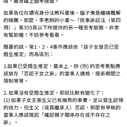
隔，最常躍上國考版面。
如果各位在讀完身分法教科書後，腦子像是纏繞難解
的線團，那麼，李老師的小書～「民事訴訟法（第四
冊）」第555頁以下所提供的另一種思考脈胳，非常
有幫助喔！不妨參考看看。
簡要的說，第1、2、4事件應該依「該子女是否已受
婚生推定」而為區別：
1.如果已受婚生推定，基本上，妳 (你) 的思考焦點應
該放在「否認子女之訴」的當事人適格、提訴期間之
限制等等。
2. 如果沒有受婚生推定，那就比較有變化了：
(1) 如果子女主張生父已有撫育的事實，足以發生認領
的效力，但生父（或其繼承人）否認，那麼有爭執的
當事人應該提起「確認親子關係存在或不存在之
訴」。