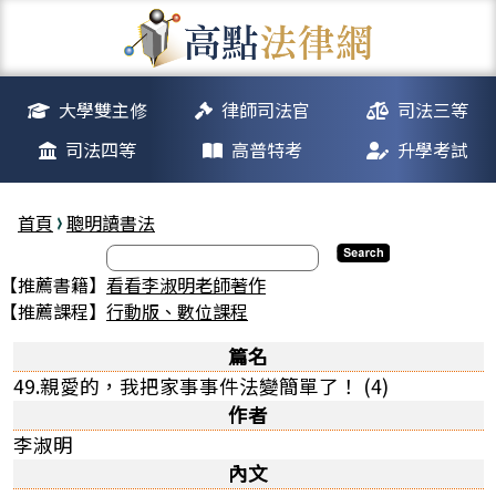
大學雙主修
律師司法官
司法三等
司法四等
高普特考
升學考試
首頁
聰明讀書法
【推薦書籍】
看看李淑明老師著作
【推薦課程】
行動版、數位課程
篇名
49.親愛的，我把家事事件法變簡單了！ (4)
作者
李淑明
內文