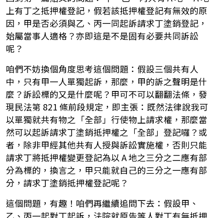
上有丁之抵押權登記，假若該抵押權登記有無效的原
因，甲是否必須與乙、丙一同起訴請求丁塗銷登記，
始屬當事人適格？亦即這是不是固有必要共同訴訟
呢？
咱們不妨換個角度思考這個問題：假設三個共有人
中，只有甲一人單獨起訴，那麼，甲的訴之聲明是什
麼？訴訟標的又是什麼呢？甲可不可以翻翻法條，發
現民法第 821 條前段規定，即主張：既然法律說我可
以單獨就共有物之「全部」行使物上請求權，那麼當
然可以起訴請求丁塗銷抵押權之「全部」登記囉？或
者，除非甲經其他共有人授與訴訟實施權，否則只能
請求丁將抵押權變更登記為以 A 地之三分之二應有部
分為標的，換言之，甲只能就自己的三分之一應有部
分，請求丁塗銷抵押權登記呢？
這個問題，有趣！咱們再繼續追問下去：假設甲、
乙、丙一起對丁起訴，法院就原告等人對丁有無抵押