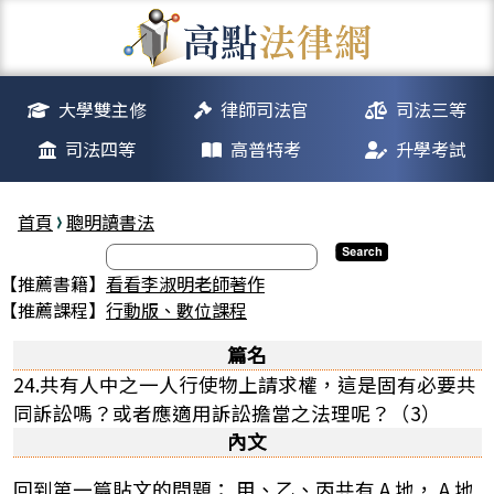
大學雙主修
律師司法官
司法三等
司法四等
高普特考
升學考試
首頁
聰明讀書法
【推薦書籍】
看看李淑明老師著作
【推薦課程】
行動版、數位課程
篇名
24.共有人中之一人行使物上請求權，這是固有必要共
同訴訟嗎？或者應適用訴訟擔當之法理呢？（3）
內文
回到第一篇貼文的問題： 甲、乙、丙共有 A 地， A 地