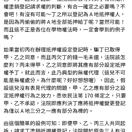
權塗銷登記請求權的判斷，有合一確定之必要嗎？不
會吧！有沒有可能～丁之所以登記為 A 地抵押權人，
是因為丙偷偷的將 A 地全部抵押給丁呢？當然可能！
而且這不正是各位在學物權法時，一定會學到的例子
嗎？
如果當初丙在辦理抵押權設定登記時，騙丁已取得
甲、乙之同意，而且丙欠丁的錢一毛未還，法院該怎
麼判？丙未得甲、乙之同意即將其應有部分設定抵押
權予丁，就此而言，此乃典型的無權代理（這兒不可
能是無權處分。為什麼呢？好好想想喔），因此，假
設這兒沒有表見代理的問題，甲、乙之應有部分之設
定抵押權行為之效力，悉依民法第 170 條定之，只要
甲、乙不承認，法院即應判決丁應將抵押權變更登記
為僅以 A 地三分之一應有部分為標的。
由這個簡單的設例可知：即便甲、乙、丙三人共同起
訴，請求丁塗銷抵押權登記，法院關於原告三人有沒