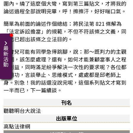
圍內。繞了這麼個大彎，寫到第三篇貼文，才將我的
論述過程全部說明完畢，呼！擦擦汗，好好喘口氣。
簡單為前面的論述作個總結：將民法第 821 條解為
「法定訴訟擔當」的規範，不但不符該條之文義，同
時也已超出該條之立法目的。
最新活動
這會兒可能有同學急得跳腳，說：那～既判力的主觀
範圍，該怎麼處理？還有，如何才能兼顧當事人之程
序利益，同時滿足紛爭解決一次性的要求呢？各位都
很用功，言談舉止、思維模式，處處都是邱老師上
身。別急！我的話還沒說完呢，這個系列貼文才寫到
一半而已，下一篇續談。
刊名
聽聽明台大說法
出版單位
高點法律網