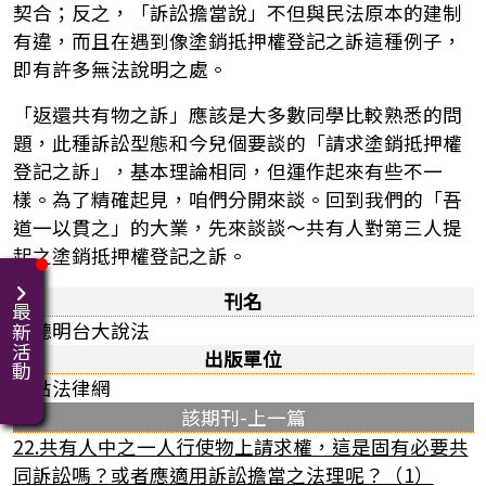
契合；反之，「訴訟擔當說」不但與民法原本的建制
有違，而且在遇到像塗銷抵押權登記之訴這種例子，
即有許多無法說明之處。
「返還共有物之訴」應該是大多數同學比較熟悉的問
題，此種訴訟型態和今兒個要談的「請求塗銷抵押權
登記之訴」，基本理論相同，但運作起來有些不一
樣。為了精確起見，咱們分開來談。回到我們的「吾
道一以貫之」的大業，先來談談～共有人對第三人提
起之塗銷抵押權登記之訴。
刊名
最新活動
聽聽明台大說法
出版單位
高點法律網
該期刊-上一篇
22.共有人中之一人行使物上請求權，這是固有必要共
同訴訟嗎？或者應適用訴訟擔當之法理呢？（1）