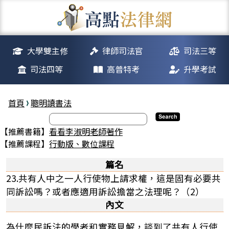
大學雙主修
律師司法官
司法三等
司法四等
高普特考
升學考試
首頁
聰明讀書法
【推薦書籍】
看看李淑明老師著作
【推薦課程】
行動版、數位課程
篇名
23.共有人中之一人行使物上請求權，這是固有必要共
同訴訟嗎？或者應適用訴訟擔當之法理呢？（2）
內文
為什麼民訴法的學者和實務見解，談到了共有人行使