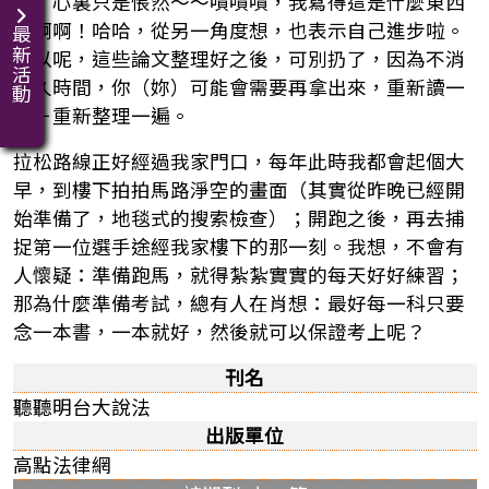
要，心裏只是悵然～～嘖嘖嘖，我寫得這是什麼東西
啊啊啊！哈哈，從另一角度想，也表示自己進步啦。
最新活動
所以呢，這些論文整理好之後，可別扔了，因為不消
多久時間，你（妳）可能會需要再拿出來，重新讀一
遍＋重新整理一遍。
拉松路線正好經過我家門口，每年此時我都會起個大
早，到樓下拍拍馬路淨空的畫面（其實從昨晚已經開
始準備了，地毯式的搜索檢查）；開跑之後，再去捕
捉第一位選手途經我家樓下的那一刻。我想，不會有
人懷疑：準備跑馬，就得紮紮實實的每天好好練習；
那為什麼準備考試，總有人在肖想：最好每一科只要
念一本書，一本就好，然後就可以保證考上呢？
刊名
聽聽明台大說法
出版單位
高點法律網