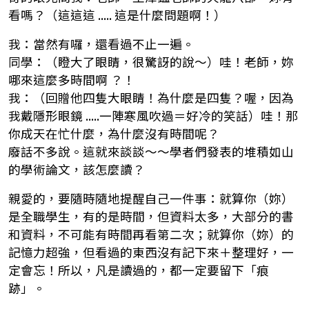
看嗎？（這這這 ..... 這是什麼問題啊！）
我：當然有囉，還看過不止一遍。
同學：（瞪大了眼睛，很驚訝的說～）哇！老師，妳
哪來這麼多時間啊 ？！
我：（回贈他四隻大眼睛！為什麼是四隻？喔，因為
我戴隱形眼鏡 .....一陣寒風吹過＝好冷的笑話）哇！那
你成天在忙什麼，為什麼沒有時間呢？
廢話不多說。這就來談談～～學者們發表的堆積如山
的學術論文，該怎麼讀？
親愛的，要隨時隨地提醒自己一件事：就算你（妳）
是全職學生，有的是時間，但資料太多，大部分的書
和資料，不可能有時間再看第二次；就算你（妳）的
記憶力超強，但看過的東西沒有記下來＋整理好，一
定會忘！所以，凡是讀過的，都一定要留下「痕
跡」。