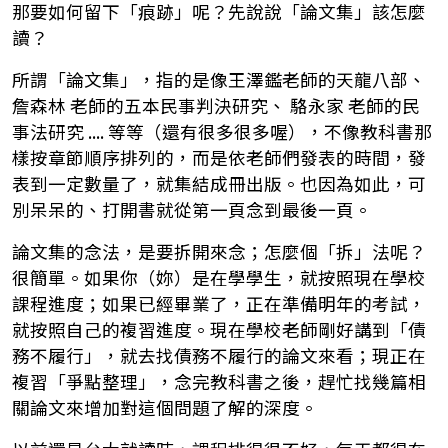
那要如何留下「痕跡」呢？先說說「論文集」該怎麼
讀？
所謂「論文集」，指的是像王澤鑑老師的天龍八部、
詹森林 老師的五本民事判決研究、 駱永家 老師的民
事法研究 .... 等等（還有很多很多喔），不像教科書那
樣按章節順序排列的，而是依老師們發表的時間，發
表到一定數量了，就集結成冊出版。也因為如此，可
別呆呆的、打開書就從第一頁念到最後一頁。
論文集的念法，是要拆開來念；怎麼個「拆」法呢？
很簡單。如果你（妳）是在學學生，就按照現在學校
課程進度；如果已經畢業了，正在準備明年的考試，
就按照自己的複習進度。現在學校老師剛好講到「債
務不履行」，就去找債務不履行的論文來看；現正在
複習「爭點整理」，念完教科書之後，趕忙找幾篇相
關論文來增加對這個問題了解的深度。