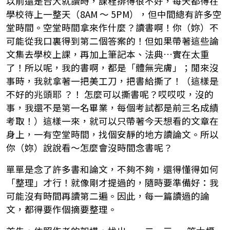
以前還是台大就讀時，課程排得很不好，每天都得在
學校待上一整天（8AM ～ 5PM），但中間總有許多空
堂時間。空堂時間拿來作什麼？讀書啊！你（妳）不
可能從我口裏得到第二個答案的！但如果帶著這些論
文集去學校上課，再加上筆記本、法典…實在太重
了！所以呢，我的書啊，都是「體無完膚」；閒來沒
事時，我就拿著一把美工刀，把書給撕了！（這樣是
不好的兆頭耶 ？！ 怎麼可以撕書呢？哎哎哎，沒的
事，我還不是第一名畢業，每個考試都是前三名成績
考取！）這樣一來，就可以只帶著今天想看的文章在
身上，一有空堂時間，找個安靜的地方讀論文。所以
你（妳）說說看～怎麼會沒時間念書呢？
單單是念了許多書和論文，不夠不夠，還得懂得如何
「整理」才行！就像剛才提過的，隨時要準備好：我
可能沒有時間再讀第二遍。因此，每一篇讀過的論
文，都得要作個摘要整理。