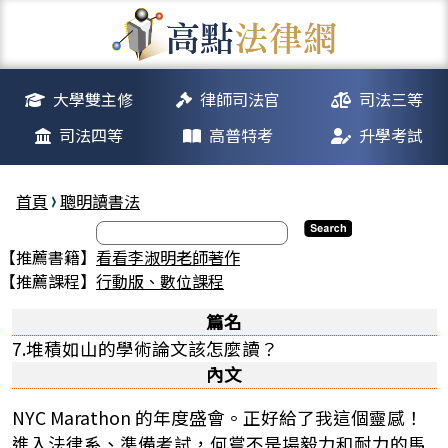
大學雙主修
律師司法官
司法三等
司法四等
高普特考
升學考試
首頁
聰明讀書法
【推薦書籍】
看看李淑明老師著作
【推薦課程】
行動版、數位課程
篇名
7.堆積如山的學術論文該怎麼讀？
內文
NYC Marathon 的年度盛會。正好給了我這個靈感！
進入法律系、準備考試，何嘗不是場毅力和耐力的馬