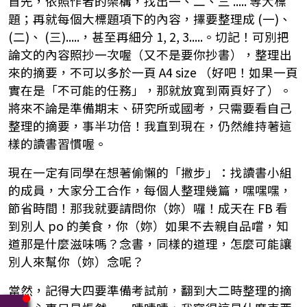
首先，依照作者的架構，找出一、二、三 ..... 等大標
題；再就每個大標題項下的內容，擇要整理成 (一)、
(二)、 (三).....，甚至再細分 1, 2, 3.....。切記！可別把
論文的內容照抄一次喔（又不是要你抄書），整理出
來的摘要，不可以多於一頁 A4 size （好吧！如果一頁
實在是「不可能的任務」，那就放寬到兩頁好了）。
將來不論是準備期末、研究所或國考，只需要看自己
整理的摘要，事半功倍！我直到現在，仍然維持著這
樣的讀書習慣喔。
現在一定有同學在想著偷懶的「撇步」：找讀書小組
的成員，大家分工合作，每個人整理幾篇，嘿嘿嘿，
節省時間！那我就要請問你（妳）囉！成天在 FB 看
到別人 po 的美食，你（妳）如果不去親自品嚐，知
道那是什麼滋味嗎？念書，同樣的道理，怎麼可能讓
別人來幫你（妳）念呢？
當然，記得大四要準備考試前，翻到大二時整理的摘