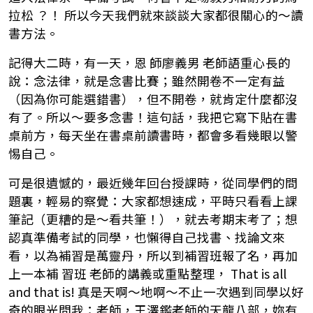
拉松 ？！ 所以今天我們就來談談大家都很關心的～讀
書方法。
記得大二時，有一天，恩 師廖義男 老師語重心長的
說：念法律，就是念書比賽；雖然開卷不一定有益
（因為你可能選錯書），但不開卷，就肯定什麼都沒
有了。所以～要多念書！這句話，我把它寫下貼在書
桌前方，每天坐在書桌前讀書時，都會多看幾眼以警
惕自己。
可是很遺憾的，最近幾年回台授課時，從同學們的問
題裏，輕易的察覺：大家都想速成，平時只看看上課
筆記（更糟的是～看共筆！），就去考期末考了；想
認真準備考試的同學，也懶得自己找書、找論文來
看，以為補習是萬靈丹，所以到補習班報了名，再加
上一本補 習班 老師的講義或重點整理， That is all
and that is! 真是天啊～地啊～不止一次遇到同學以好
奇的眼光問我：老師，王澤鑑老師的天龍八部，妳有