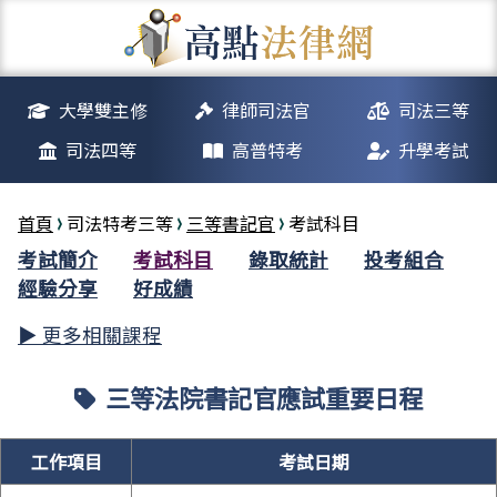
大學雙主修
律師司法官
司法三等
司法四等
高普特考
升學考試
首頁
司法特考三等
三等書記官
考試科目
考試簡介
考試科目
錄取統計
投考組合
經驗分享
好成績
▶ 更多相關課程
三等法院書記官應試重要日程
工作項目
考試日期