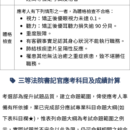
應考人有下列情形之一者，為體格檢查不合格：
視力：矯正後優眼視力未達 0.1。
聽力：矯正後優耳聽力損失逾 90 分貝。
重度肢障。
體格
有客觀事實足認其身心狀況不能執行職務。
檢查
肺結核痰塗片呈陽性反應。
罹患其他無法治癒之重症疾患，致不堪勝任
職務。
三等法院書記官應考科目及成績計算
考選部為提升試題品質，建立命題範圍，俾使應考人準
備有所依據，業已完成部分應試專業科目命題大綱(如
下表科目欄★)，惟表列命題大綱為考試命題範圍之例
示，實際試題並不完全以此為限，仍可命擬相關之綜合