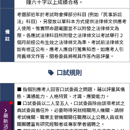
鐘六十字以上成績合格。
考選部近年於考試時會擇部分科目 (例如「民事訴訟
法」科目) ，另發放以單科本方式提供法律條文供應考
人使用。惟實際命題範圍並不以附發之法律條文為
備
限。各應試法律科目所附發之法律條文以考試舉行 2
註
個月前經公布生效之法律條文為準。考試前法律條文
如有修正公布，應考人應自行蒐集知悉，如應考人引
用舊條文作答，閱卷委員將視其作答內容評量。
口試規則
■ 指個別應考人回答口試委員之問題，藉以評量其儀
態、溝通能力、人格特質、才識、應變能力。
■ 口試委員以二人至五人，口試委員除由該項考試之
典試委員擔任外，必要時得另就相關用人機關、請辦
最新活動
考試機關、職業主管機關簡任職務以上公務人員或有
考
關團體富有研究經驗者或專家學者遴聘之。
試