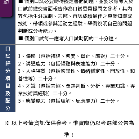
■ 個別口試必要時得擬定書面問題，並要求應考人於
性
口試前繳交書面報告作為口試委員提問之參考，其內
質
容包括生涯規劃、志趣、自認成績最佳之專業知識或
技術、帶領或參與活動之經驗、舉例說明自己的問題
判斷或分析能力。
■ 個別口試每一應考人口試時間約二十分鐘。
口
試
1、儀態（包括禮貌、態度、舉止、應對）二十分。
評
2、溝通能力（包括傾聽與表達能力）二十分。
分
3、人格特質（包括嚴謹性、情緒穩定性、開放性、和
項
善性等）二十分。
目
4、才識（包括志趣、問題判斷、分析、專業知識、專
及
業技術與經驗）二十分。
配
5、應變能力（包括理解、反應能力）二十分。
分
※ 以上考情資訊僅供參考，惟實際仍以考選部公告為
準！