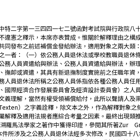
中特二字第一三四四一七二號函對考試院與行政院八
不違憲之釋示，本席亦表贊成。惟關於解釋理由之構
共同發布之前述補償金發給辦法，適用對象之兩大類
之一者：（一）依公務人員退休法或學校教職員退休
公務人員資遣給與辦法、公務人員資遣給與辦法，辦
、撫卹或資遣，其具有新退撫制度實施前之任職年資
務人員退休法所稱之公務人員係指依各種公務人員任
、國際經濟合作發展委員會及經濟設計委員會）之人
文義理解，當然有權受領補償給付，此所以聲請人及
exten）之字義詮釋，除文本之外，作為解釋對象
屬解釋及適用法規者應綜合考量之因素。最終出現類
溯羅馬法學家之著作中獲得印證，參閱其所著Zur Grundle
. 31f.）。但本件所涉及之公務人員退休法經多次修改，民