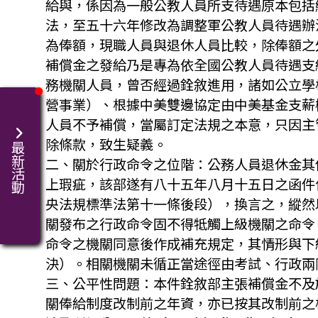
給與，係因為一般公教人員所支待遇原本包括
法，至五十六年修改為調整軍公教人員待遇辦
為俸額，現職人員與退休人員比較，除俸額之
補償金之發給乃是專為依全國公教人員待遇支
務機關人員，曾否經過銓敘進用，諸如公立學
營事業）、根據中美雙邊協定由中美基金支薪
人員不予補償，當屬訂定法規之本意，只因主
除條款，致生疑義。
最新活動
二、關於行政命令之位階：公務人員退休金其
上瑕疵，該部遂有八十五年八月十五日之函件
央法規標準法第十一條後段），換言之，縱然
關發布之行政命令固不得牴觸上級機關之命令
命令之機關同意後作成補充規定，其情形與下
決）。相關機關未循正當途徑由考試、行政兩
三、公平性問題：本件銓敘部主張補償金不及
關俸給制度改制前之年資，亦已按其改制前之