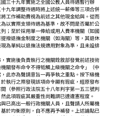
民國三十九年實施之全國公教人員待遇暫行辦
五十九年調整待遇時將上述統一薪俸等三項合併
遂將工作補助費視為前述之其他現金給與。從而
之為以實際支領待遇為基準，故不問是否屬於公
之列；至於採用單一俸給或用人費率機關（如國
有提撥退撫金制度之機關（如海關）等，其退休
表現為單純以退撫法規適用對象為準，且未設排
布，實施後負責執行之機關銓敘部發覺前述技術
級機關發布命令不得牴觸上級機關之命令」（中
當，此亦為聲請意旨一再爭執之重點。按下級機
，於執行之際發現該項命令顯有瑕疵，經原發布
有間（參照行政法院五十八年判字第一五三號判
，然此項瑕疵其嚴重性尚難謂已達違憲程度。
給與已高出一般行政機關人員，且聲請人所屬機
，基於均衡原則，自不應再予補發。上述論點已