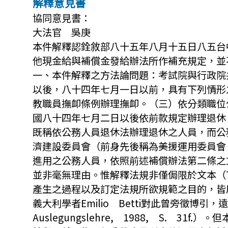
解釋意見書
協同意見書：
大法官 吳庚
本件解釋認銓敘部八十五年八月十五日八五台
他現金給與補償金發給辦法所作補充規定，並
一、本件解釋之方法論問題：考試院與行政院
以後，八十四年七月一日以前，具有下列情形
教職員撫卹條例辦理撫卹。（三）依分類職位
國八十四年七月二日以後依前款規定辦理退休
既稱依公務人員退休法辦理退休之人員，而公
濟建設委員會（前身先後稱為美援運用委員會
進用之公務人員，依照前述補償辦法第二條之
並非毫無理由。惟解釋法規非僅侷限於文本（T
產生之過程以及訂定法規所欲規範之目的，皆
義大利學者Emilio Betti對此曾旁徵博引，遠
Auslegungslehre, 1988, S