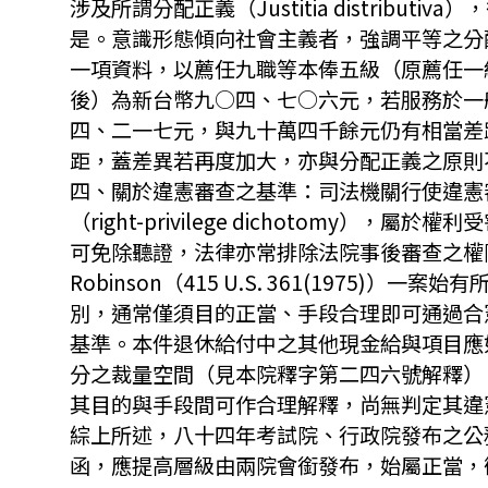
涉及所謂分配正義（Justitia distri
是。意識形態傾向社會主義者，強調平等之分
一項資料，以薦任九職等本俸五級（原薦任一
後）為新台幣九○四、七○六元，若服務於一
四、二一七元，與九十萬四千餘元仍有相當差
距，蓋差異若再度加大，亦與分配正義之原則
四、關於違憲審查之基準：司法機關行使違憲
（right-privilege dichoto
可免除聽證，法律亦常排除法院事後審查之權限
Robinson（415 U.S. 361(19
別，通常僅須目的正當、手段合理即可通過合
基準。本件退休給付中之其他現金給與項目應
分之裁量空間（見本院釋字第二四六號解釋）
其目的與手段間可作合理解釋，尚無判定其違
綜上所述，八十四年考試院、行政院發布之公
函，應提高層級由兩院會銜發布，始屬正當，