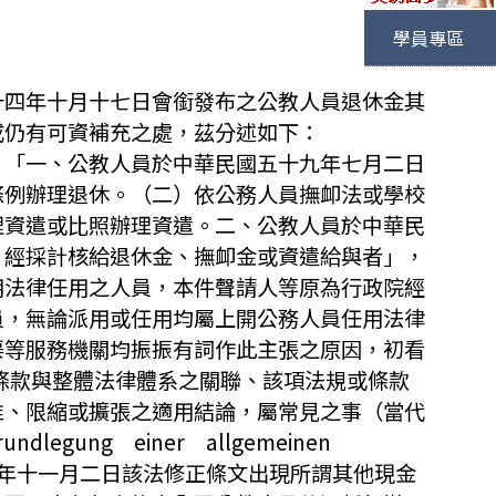
學員專區
十四年十月十七日會銜發布之公教人員退休金其
成仍有可資補充之處，茲分述如下：
：「一、公教人員於中華民國五十九年七月二日
條例辦理退休。（二）依公務人員撫卹法或學校
理資遣或比照辦理資遣。二、公教人員於中華民
，經採計核給退休金、撫卹金或資遣給與者」，
用法律任用之人員，本件聲請人等原為行政院經
員，無論派用或任用均屬上開公務人員任用法律
渠等服務機關均振振有詞作此主張之原因，初看
之條款與整體法律體系之關聯、該項法規或條款
推、限縮或擴張之適用結論，屬常見之事（當代
gung einer allgemeinen
國四十八年十一月二日該法修正條文出現所謂其他現金