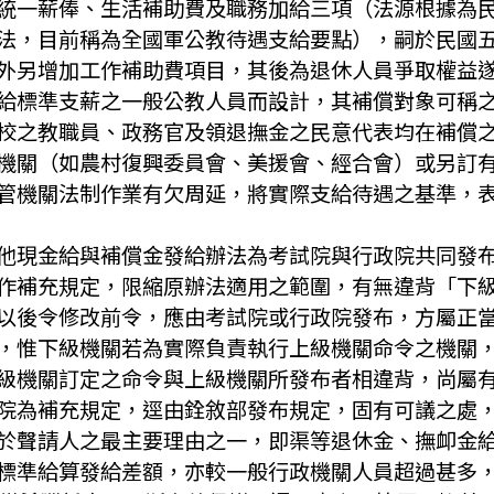
統一薪俸、生活補助費及職務加給三項（法源根據為
法，目前稱為全國軍公教待遇支給要點），嗣於民國
外另增加工作補助費項目，其後為退休人員爭取權益
給標準支薪之一般公教人員而設計，其補償對象可稱
校之教職員、政務官及領退撫金之民意代表均在補償
機關（如農村復興委員會、美援會、經合會）或另訂
管機關法制作業有欠周延，將實際支給待遇之基準，
他現金給與補償金發給辦法為考試院與行政院共同發
作補充規定，限縮原辦法適用之範圍，有無違背「下
以後令修改前令，應由考試院或行政院發布，方屬正
，惟下級機關若為實際負責執行上級機關命令之機關
級機關訂定之命令與上級機關所發布者相違背，尚屬
院為補充規定，逕由銓敘部發布規定，固有可議之處
於聲請人之最主要理由之一，即渠等退休金、撫卹金
標準給算發給差額，亦較一般行政機關人員超過甚多