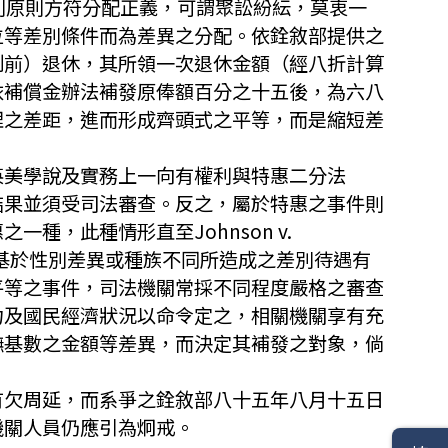
則抑差別原則方符分配正義，可謂聚訟紛紜，莫衷一
位等差別條件而為差異之分配。依銓敘部提供之
制前）退休，其所領一次退休金額（經八折計算
依補償金辦法補發原俸額百分之十五後，為六八
理之差距，進而形成齊頭式之平等，而是縮短差
英美學說及實務上一向有權利與特惠二分法
程序，其結果並須受司法審查。反之，屬於特惠之事件則
，此種情形直至Johnson v.
事件仍與基於性別差異或種族不同所造成之差別待遇有
平等之事件，司法機關常採不同程度嚴格之審查
力及國民經濟狀況以命令定之，相關機關享有充
撫基數之金額等差異，而決定其補發之對象，倘
有欠周延，而系爭之銓敘部八十五年八月十五日
機關人員仍應引為炯戒。