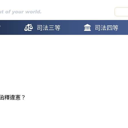
官
司法三等
司法四等
函釋違憲？