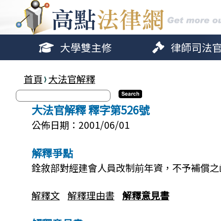
大學雙主修
律師司法
首頁
大法官解釋
大法官解釋 釋字第526號
公佈日期：2001/06/01
解釋爭點
銓敘部對經建會人員改制前年資，不予補償之
解釋文
解釋理由書
解釋意見書