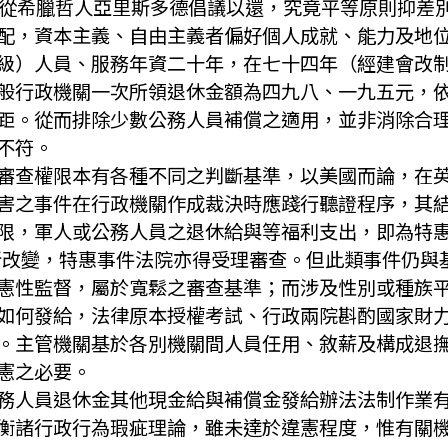
butiva），從希臘哲人亞里斯多德倡議以還，究竟平等原
配，資本主義、自由主義者偏好個人成就、能力及地
級）人員、服務年資二十年，在七十四年（經建會改
般行政機關一次所領退休金額為四九八、一九五元，
距。從而排除少數公務人員補償之適用，並非消除合
不符。
審查權限本有各種不同之判斷基準，以美國而論，在
my），屬於權利受害之事件在行政機關作成裁決時應踐行聽證
，軍人或公務人員之退休給與等福利支出，即為特惠之一種
75)）一案始有所改變，特惠事件法院亦得受理審查。但此類
憲性監督，屬於寬鬆之審查基準；而涉及性別或種族
如何發給，法律原本授權考試、行政兩院斟酌國家財
。主管機關基於各別機關間人員任用、敘薪及構成退
憲之必要。
務人員退休金其他現金給與補償金發給辦法法制作業
衡諸行政行為瑕疵理論，雖未達於違憲程度，惟有關