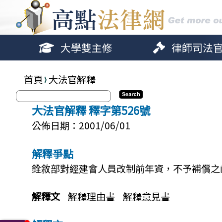
大學雙主修
律師司法
首頁
大法官解釋
大法官解釋 釋字第526號
公佈日期：2001/06/01
解釋爭點
銓敘部對經建會人員改制前年資，不予補償之
解釋文
解釋理由書
解釋意見書