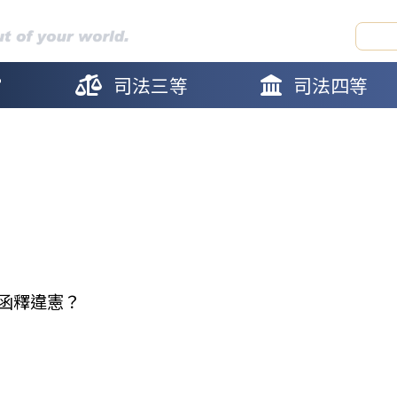
官
司法三等
司法四等
函釋違憲？