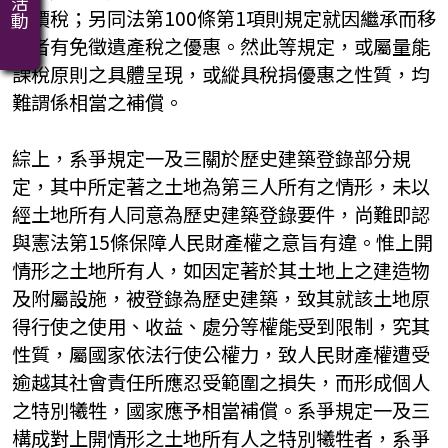
地價稅；另同法第100條第1項則規定就因繼承而移
轉者有免徵遺產稅之優惠。然此等規定，或屬量能
課稅原則之具體呈現，或縱具稅捐優惠之性質，均
難謂係相當之補償。
綜上，系爭規定一及三關於歷史建築登錄部分規
定，其中所定著之土地為第三人所有之情形，未以
經土地所有人同意為歷史建築登錄要件，尚難即認
與憲法第15條保障人民財產權之意旨有違。惟上開
情形之土地所有人，如因定著於其土地上之建造物
及附屬設施，被登錄為歷史建築，致其就該土地原
得行使之使用、收益、處分等權能受到限制，究其
性質，屬國家依法行使公權力，致人民財產權遭受
逾越其社會責任所應忍受範圍之損失，而形成個人
之特別犧牲，國家應予相當補償。系爭規定一及三
構成對上開情形之土地所有人之特別犧牲者，系爭