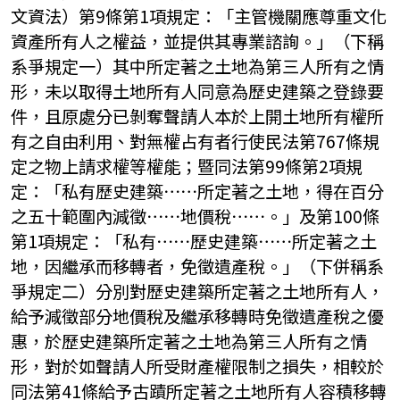
文資法）第9條第1項規定：「主管機關應尊重文化
資產所有人之權益，並提供其專業諮詢。」（下稱
系爭規定一）其中所定著之土地為第三人所有之情
形，未以取得土地所有人同意為歷史建築之登錄要
件，且原處分已剝奪聲請人本於上開土地所有權所
有之自由利用、對無權占有者行使民法第767條規
定之物上請求權等權能；暨同法第99條第2項規
定：「私有歷史建築⋯⋯所定著之土地，得在百分
之五十範圍內減徵⋯⋯地價稅⋯⋯。」及第100條
第1項規定：「私有⋯⋯歷史建築⋯⋯所定著之土
地，因繼承而移轉者，免徵遺產稅。」（下併稱系
爭規定二）分別對歷史建築所定著之土地所有人，
給予減徵部分地價稅及繼承移轉時免徵遺產稅之優
惠，於歷史建築所定著之土地為第三人所有之情
形，對於如聲請人所受財產權限制之損失，相較於
同法第41條給予古蹟所定著之土地所有人容積移轉