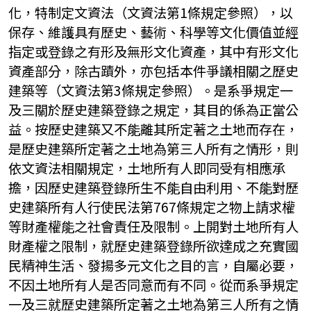
化，特制定文資法（文資法第1條規定參照），以
保存、維護具有歷史、藝術、科學等文化價值並經
指定或登錄之有形及無形文化資產，其中有形文化
資產部分，除古蹟外，亦包括本件爭議相關之歷史
建築等（文資法第3條規定參照）。是系爭規定一
及三關於歷史建築登錄之規定，其目的係為正當公
益。按歷史建築又不能離其所定著之土地而存在，
是歷史建築所定著之土地為第三人所有之情形，則
依文資法相關規定，土地所有人即同受有相應承
擔，因歷史建築登錄所生不能自由利用、不能對歷
史建築所有人行使民法第767條規定之物上請求權
等財產權能之社會責任及限制。上開對土地所有人
財產權之限制，就歷史建築登錄所欲達成之充實國
民精神生活、發揚多元文化之目的言，自屬必要，
不因土地所有人是否同意而有不同。從而系爭規定
一及三就歷史建築所定著之土地為第三人所有之情