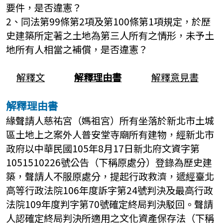
要件，是否違憲？
2、同法第99條第2項及第100條第1項規定，於歷
史建築所定著之土地為第三人所有之情形，未予土
地所有人相當之補償，是否違憲？
解釋文
解釋理由書
解釋意見書
解釋理由書
緣聲請人慈祐宮（媽祖宮）所有坐落於新北市土城
區土地上之案外人普安堂寺廟所有建物，經新北市
政府以中華民國105年8月17日新北府文資字第
1051510226號公告（下稱原處分）登錄為歷史建
築，聲請人不服原處分，提起行政救濟，遞經臺北
高等行政法院106年度訴字第24號判決及最高行政
法院109年度判字第70號確定終局判決駁回。聲請
人認確定終局判決所適用之文化資產保存法（下稱