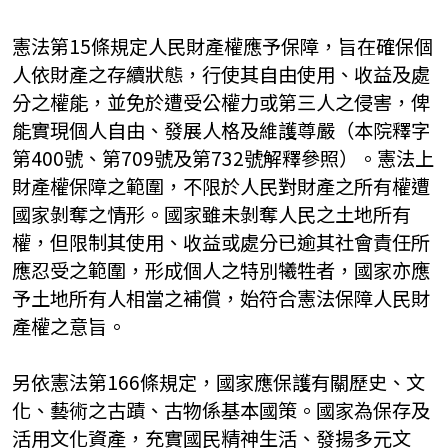
憲法第15條規定人民財產權應予保障，旨在確保個
人依財產之存續狀態，行使其自由使用、收益及處
分之權能，並免於遭受公權力或第三人之侵害，俾
能實現個人自由、發展人格及維護尊嚴（本院釋字
第400號、第709號及第732號解釋參照）。憲法上
財產權保障之範圍，不限於人民對財產之所有權遭
國家剝奪之情形。國家雖未剝奪人民之土地所有
權，但限制其使用、收益或處分已逾其社會責任所
應忍受之範圍，形成個人之特別犧牲者，國家亦應
予土地所有人相當之補償，始符合憲法保障人民財
產權之意旨。
另依憲法第166條規定，國家應保護有關歷史、文
化、藝術之古蹟、古物係基本國策。國家為保存及
活用文化資產，充實國民精神生活、發揚多元文