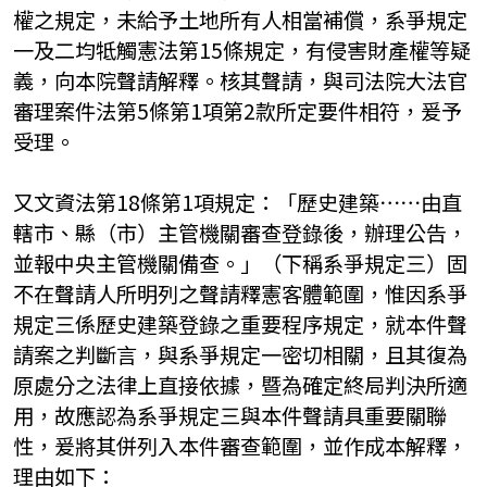
權之規定，未給予土地所有人相當補償，系爭規定
一及二均牴觸憲法第15條規定，有侵害財產權等疑
義，向本院聲請解釋。核其聲請，與司法院大法官
審理案件法第5條第1項第2款所定要件相符，爰予
受理。
又文資法第18條第1項規定：「歷史建築⋯⋯由直
轄市、縣（市）主管機關審查登錄後，辦理公告，
並報中央主管機關備查。」（下稱系爭規定三）固
不在聲請人所明列之聲請釋憲客體範圍，惟因系爭
規定三係歷史建築登錄之重要程序規定，就本件聲
請案之判斷言，與系爭規定一密切相關，且其復為
原處分之法律上直接依據，暨為確定終局判決所適
用，故應認為系爭規定三與本件聲請具重要關聯
性，爰將其併列入本件審查範圍，並作成本解釋，
理由如下：