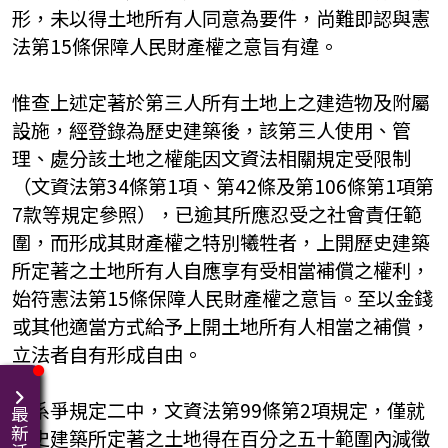
形，未以得土地所有人同意為要件，尚難即認與憲
法第15條保障人民財產權之意旨有違。
惟查上述定著於第三人所有土地上之建造物及附屬
設施，經登錄為歷史建築後，該第三人使用、管
理、處分該土地之權能因文資法相關規定受限制
（文資法第34條第1項、第42條及第106條第1項第
7款等規定參照），已逾其所應忍受之社會責任範
圍，而形成其財產權之特別犧牲者，上開歷史建築
所定著之土地所有人自應享有受相當補償之權利，
始符憲法第15條保障人民財產權之意旨。至以金錢
或其他適當方式給予上開土地所有人相當之補償，
立法者自有形成自由。
而系爭規定二中，文資法第99條第2項規定，僅就
最新活動
歷史建築所定著之土地得在百分之五十範圍內減徵