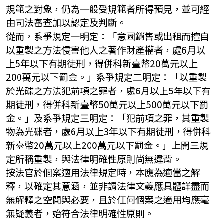
規範之對象，仍為一般受規範者所得預見，並可經
由司法審查加以認定及判斷。
從而，系爭規定一明定：「意圖銷售或出租而擅自
以重製之方法侵害他人之著作財產權者，處6月以
上5年以下有期徒刑，得併科新臺幣20萬元以上
200萬元以下罰金。」系爭規定二明定：「以重製
於光碟之方法犯前項之罪者，處6月以上5年以下有
期徒刑，得併科新臺幣50萬元以上500萬元以下罰
金。」及系爭規定三明定：「犯前項之罪，其重製
物為光碟者，處6月以上3年以下有期徒刑，得併科
新臺幣20萬元以上200萬元以下罰金。」上開三規
定所稱重製，與法律明確性原則尚無違背。
按法官於個案適用法律規定時，本應為適當之解
釋，以確定其意涵，並非謂法律文義應具體詳盡而
無解釋之空間與必要，且於任何個案之適用均應毫
無疑義者，始符合法律明確性原則。