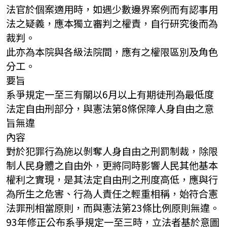
法官於個案適用時，如遇少數邊界案例而有認事用
法之疑義，應本獨立審判之權責，自行研究後而為
裁判。
此亦為本院與各級法院間，應有之權限區別及角色
分工。
要旨
系爭規定一至三有關以6月以上有期徒刑為最低度
法定自由刑部分，與憲法第8條保障人身自由之意
旨無違
內容
對於犯罪行為施以剝奪人身自由之刑罰制裁，除限
制人民身體之自由外，更將同時影響人民其他基本
權利之實現，是其法定自由刑之刑度高低，應與行
為所生之危害、行為人責任之輕重相稱，始符合憲
法罪刑相當原則，而與憲法第23條比例原則無違。
93年修正公布系爭規定一至三時，立法者基於意圖