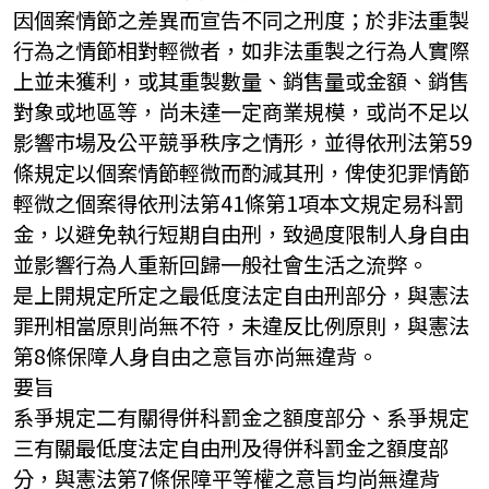
因個案情節之差異而宣告不同之刑度；於非法重製
行為之情節相對輕微者，如非法重製之行為人實際
上並未獲利，或其重製數量、銷售量或金額、銷售
對象或地區等，尚未達一定商業規模，或尚不足以
影響市場及公平競爭秩序之情形，並得依刑法第59
條規定以個案情節輕微而酌減其刑，俾使犯罪情節
輕微之個案得依刑法第41條第1項本文規定易科罰
金，以避免執行短期自由刑，致過度限制人身自由
並影響行為人重新回歸一般社會生活之流弊。
是上開規定所定之最低度法定自由刑部分，與憲法
罪刑相當原則尚無不符，未違反比例原則，與憲法
第8條保障人身自由之意旨亦尚無違背。
要旨
系爭規定二有關得併科罰金之額度部分、系爭規定
三有關最低度法定自由刑及得併科罰金之額度部
分，與憲法第7條保障平等權之意旨均尚無違背