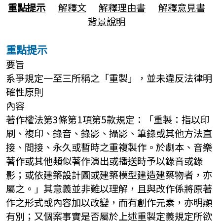
重點提示
解釋文
解釋理由書
解釋意見書
背景說明
重點提示
要旨
系爭規定一至三所稱之「重製」，並未違反法律明
確性原則
內容
著作權法第3條第1項第5款規定：「重製：指以印
刷、複印、錄音、錄影、攝影、筆錄或其他方法直
接、間接、永久或暫時之重複製作。於劇本、音樂
著作或其他類似著作演出或播送時予以錄音或錄
影；或依建築設計圖或建築模型建造建築物者，亦
屬之。」其意義並非難以理解，且與改作係將原著
作之形式或內容加以改變，而有創作元素，亦明顯
有別；又個案事實是否屬於上述重製定義規定所欲