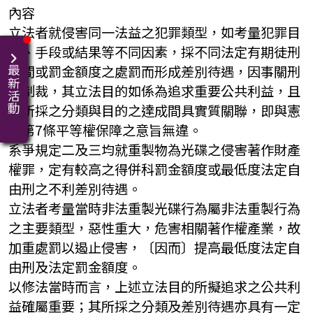
內容
立法者就侵害同一法益之犯罪類型，如考量犯罪目
的、手段或結果等不同因素，採不同法定有期徒刑
期間或罰金額度之處罰而形成差別待遇，因事關刑
最新活動
罰制裁，其立法目的如係為追求重要公共利益，且
其所採之分類與目的之達成間具實質關聯，即與憲
法第7條平等權保障之意旨無違。
系爭規定二及三均就重製物為光碟之侵害著作財產
權罪，定有較高之得併科罰金額度或最低度法定自
由刑之不利差別待遇。
立法者考量當時非法重製光碟行為屬非法重製行為
之主要類型，惡性重大，危害相關著作權產業，故
加重處罰以遏止侵害，〔因而〕提高最低度法定自
由刑及法定罰金額度。
以修法當時而言，上述立法目的所擬追求之公共利
益確屬重要；其所採之分類及差別待遇亦具有一定