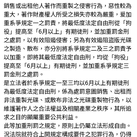
銷售或出租他人著作而重製之侵害行為，惡性較為
重大，著作財產權人所受之損失亦較為嚴重，爰加
重系爭規定一之罰責，將最低度法定自由刑從「拘
役」提高至「6月以上」有期徒刑，並加重罰金刑
之處罰，以有效阻遏侵害；另為有效遏阻盜版光碟
之製造、散布，亦分別將系爭規定二及三之罰責予
以加重，即將其最低度法定自由刑，均從「拘役」
提高至「6月以上」有期徒刑，並加重系爭規定三
罰金刑之處罰。
是立法者於系爭規定一至三均以6月以上有期徒刑
為最低度法定自由刑，係為處罰意圖銷售、出租而
非法重製光碟、或散布非法之光碟重製物行為，以
維護著作人之合法權益及相關產業之秩序，其所追
求之目的顯屬重要公共利益。
此等加重刑罰之規定，原則上仍屬立法形成自由。
況法院就符合上開規定構成要件之犯罪行為，仍得