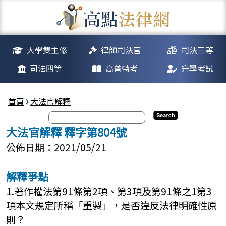
大學雙主修
律師司法官
司法三等
司法四等
高普特考
升學考試
首頁
大法官解釋
大法官解釋 釋字第804號
公佈日期：2021/05/21
解釋爭點
1.著作權法第91條第2項、第3項及第91條之1第3
項本文規定所稱「重製」，是否違反法律明確性原
則？