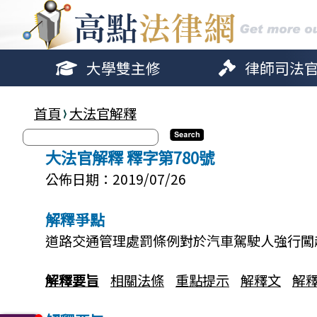
大學雙主修
律師司法
首頁
大法官解釋
大法官解釋 釋字第780號
公佈日期：2019/07/26
解釋爭點
道路交通管理處罰條例對於汽車駕駛人強行闖
解釋要旨
相關法條
重點提示
解釋文
解