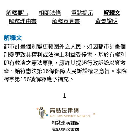
解釋要旨
相關法條
重點提示
解釋文
解釋理由書
解釋意見書
背景說明
解釋文
都市計畫個別變更範圍外之人民，如因都市計畫個
別變更致其權利或法律上利益受侵害，基於有權利
即有救濟之憲法原則，應許其提起行政訴訟以資救
濟，始符憲法第16條保障人民訴訟權之意旨。本院
釋字第156號解釋應予補充。
1
知識達購課館
高點網路書店