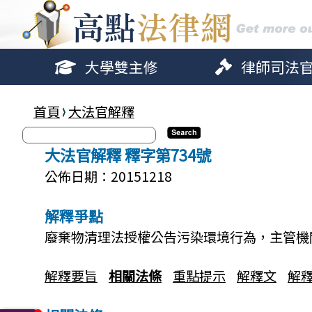
大學雙主修
律師司法
首頁
大法官解釋
大法官解釋 釋字第734號
公佈日期：20151218
解釋爭點
廢棄物清理法授權公告污染環境行為，主管機
解釋要旨
相關法條
重點提示
解釋文
解