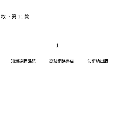
款 、第 11 款
1
知識達購課館
高點網路書店
波斯納出版