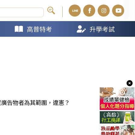
高普特考
升學考試
置廣告物者為其範圍，違憲？