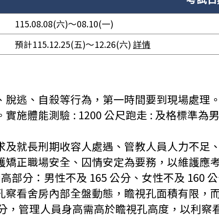
115.08.08(六)～08.10(一)
預計115.12.25(五)～12.26(六)
詳情
、脫逃、自殺等行為，第一時間要到現場處理
測驗 : 1200 公尺跑走 : 及格標準為男性 5 
求及就長刑期收容人處遇、管教人員人力不足
護矯正職場安全、囚情安定為要務，以維護應
部分：男性不及 165 公分、女性不及 160
孔察看舍房內部全盤動態，瞻視孔面積有限，
50 公分，管理人員身高需高於瞻視孔高度，以