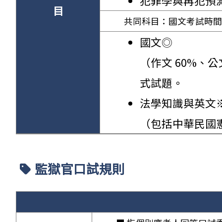
犯罪學與再犯預
目
共同科目：國文考試時間 
國文◎
（作文 60%、
式試題。
法學知識與英文
（包括中華民國憲
監獄官口試規則