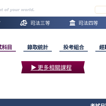
官
司法三等
司法四等
試科目
錄取統計
投考組合
經
▶ 更多相關課程
考試日