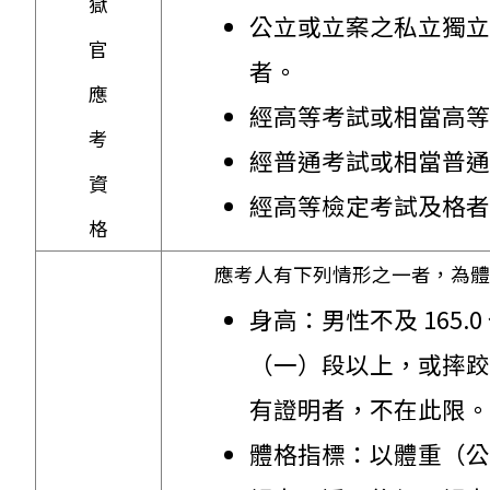
獄
公立或立案之私立獨立
官
者。
應
經高等考試或相當高等
考
經普通考試或相當普通
資
經高等檢定考試及格者
格
應考人有下列情形之一者，為體
身高：男性不及 165
（一）段以上，或摔跤
有證明者，不在此限。
體格指標：以體重（公斤