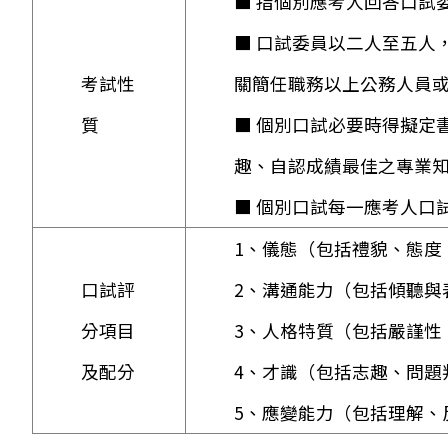
■ 指個別應考人回答口試
■ 口試委員以二人至五人
考試性
關簡任職務以上公務人員
質
■ 個別口試必要時得擬定
趣、自認成績最佳之專業
■ 個別口試每一應考人口
1、儀態（包括禮貌、態度
口試評
2、溝通能力（包括傾聽與
分項目
3、人格特質（包括嚴謹性
及配分
4、才識（包括志趣、問題
5、應變能力（包括理解、