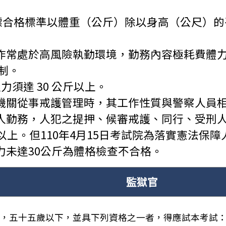
標合格標準以體重（公斤）除以身高（公尺）的平方
作常處於高風險執勤環境，勤務內容極耗費體
制。
須達 30 公斤以上。
機關從事戒護管理時，其工作性質與警察人員
人勤務，人犯之提押、候審戒護、同行、受刑
以上。但110年4月15日考試院為落實憲法保
力未達30公斤為體格檢查不合格。
監獄官
，五十五歲以下，並具下列資格之一者，得應試本考試