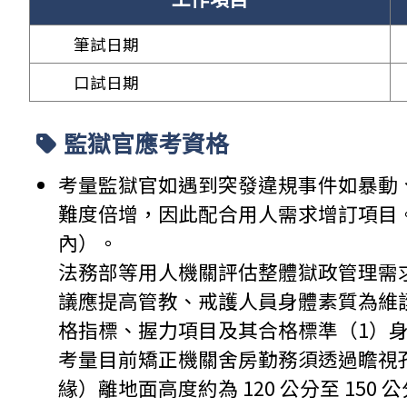
筆試日期
口試日期
監獄官應考資格
考量監獄官如遇到突發違規事件如暴動
難度倍增，因此配合用人需求增訂項目。實施體能
內）。
法務部等用人機關評估整體獄政管理需
議應提高管教、戒護人員身體素質為維
格指標、握力項目及其合格標準（1）身高
考量目前矯正機關舍房勤務須透過瞻視
緣）離地面高度約為 120 公分至 1