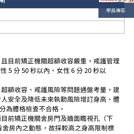
學員專區
。且目前矯正機關超額收容嚴重，戒護管理
分 50 秒以內、女性 6 分 20 秒以
、超額收容、戒護風險等問題通盤考量，建
考人安全及降低未來執勤風險增訂身高、體
 公分為體格檢查不合格。
而目前矯正機關舍房門及牆面瞻視孔（下
利察看舍房內之動態，故採較高之身高限制標