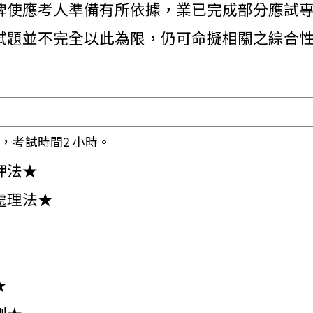
俾使應考人準備有所依據，業已完成部分應試專
試題並不完全以此為限，仍可命擬相關之綜合性
，考試時間2 小時。
押法★
處理法★
★