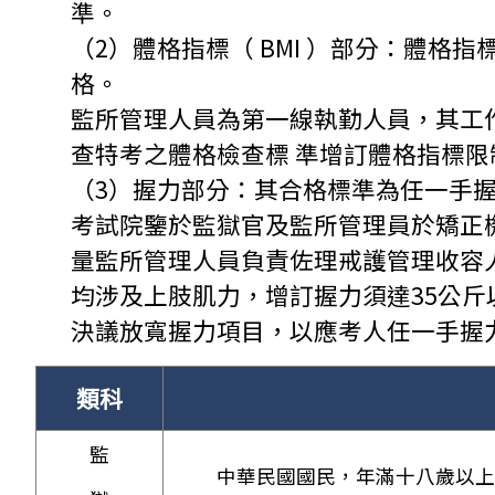
準。
（2）體格指標（ BMI ）部分：體格指
格。
監所管理人員為第一線執勤人員，其工
查特考之體格檢查標 準增訂體格指標限
（3）握力部分：其合格標準為任一手握力
考試院鑒於監獄官及監所管理員於矯正
量監所管理人員負責佐理戒護管理收容
均涉及上肢肌力，增訂握力須達35公斤
決議放寬握力項目，以應考人任一手握
類科
監
中華民國國民，年滿十八歲以上