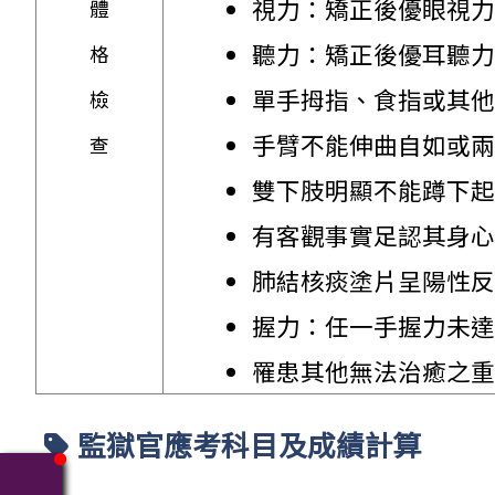
視力：矯正後優眼視力未
體
聽力：矯正後優耳聽力損
格
單手拇指、食指或其他
檢
手臂不能伸曲自如或兩
查
雙下肢明顯不能蹲下起
有客觀事實足認其身心
肺結核痰塗片呈陽性反
握力：任一手握力未達 
罹患其他無法治癒之重
監獄官應考科目及成績計算