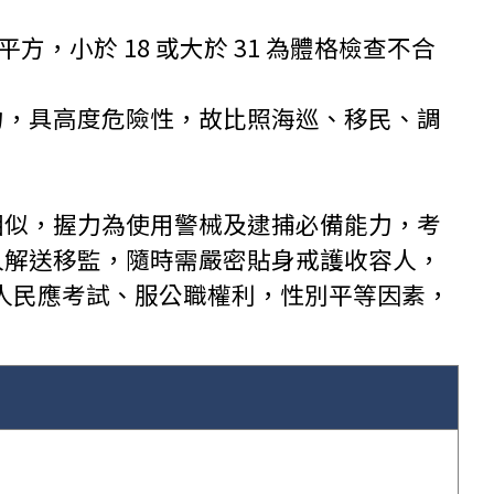
，小於 18 或大於 31 為體格檢查不合
力，具高度危險性，故比照海巡、移民、調
相似，握力為使用警械及逮捕必備能力，考
人解送移監，隨時需嚴密貼身戒護收容人，
障人民應考試、服公職權利，性別平等因素，
：