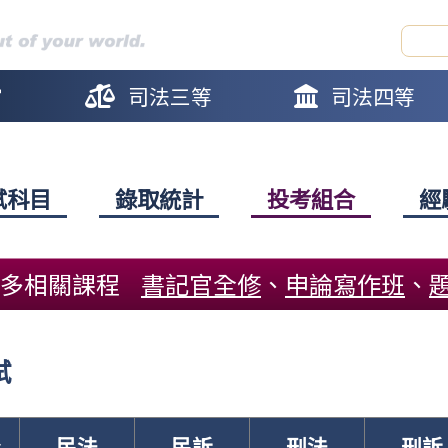
官
司法三等
司法四等
試科目
錄取統計
投考組合
經
更多相關課程
書記官全修
、
申論寫作班
、
試
份
民法
民訴
刑法
刑訴