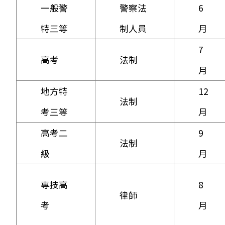
一般警
警察法
6
特三等
制人員
月
7
高考
法制
月
地方特
12
法制
考三等
月
高考二
9
法制
級
月
專技高
8
律師
考
月