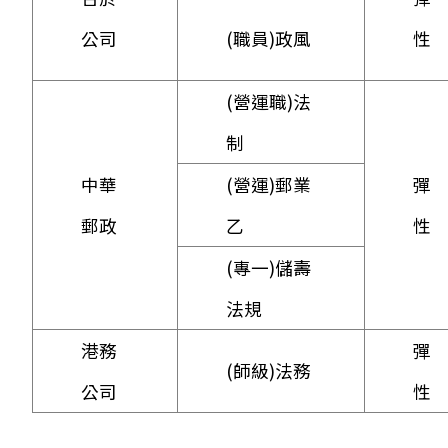
公司
(職員)政風
性
(營運職)法
制
中華
(營運)郵業
彈
郵政
乙
性
(專一)儲壽
法規
港務
彈
(師級)法務
公司
性