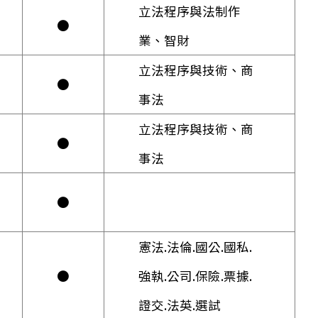
立法程序與法制作
●
業、智財
立法程序與技術、商
●
事法
立法程序與技術、商
●
事法
●
憲法.法倫.國公.國私.
●
強執.公司.保險.票據.
證交.法英.選試