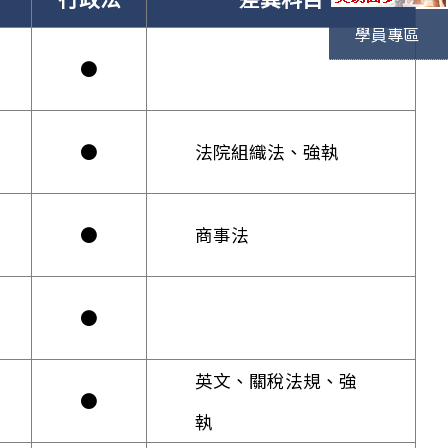
學員專區
●
●
法院組織法、強執
●
商事法
●
英文、關稅法規、強
●
執