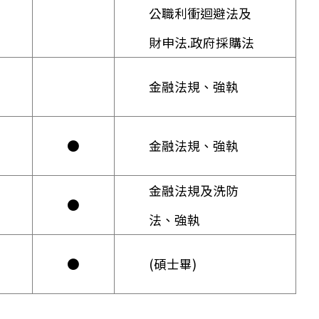
公職利衝迴避法及
財申法.政府採購法
金融法規、強執
●
金融法規、強執
金融法規及洗防
●
法、強執
●
(碩士畢)