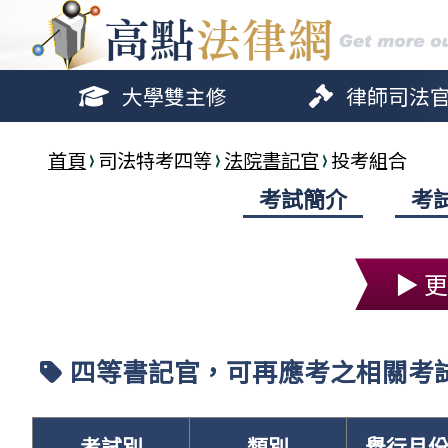
大學雙主修
律師司法
首頁
司法特考四等
法院書記官
投考組合
考試簡介
考
▶ 
四等書記官，可再應考之相關考
考試別
類別
舉行月