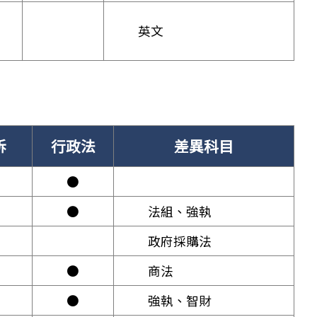
英文
訴
行政法
差異科目
●
●
法組、強執
政府採購法
●
商法
●
強執、智財