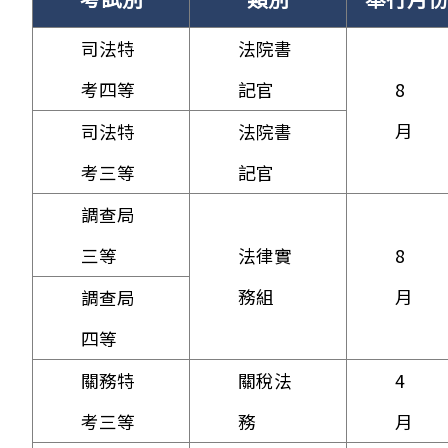
司法特
法院書
考四等
記官
8
月
司法特
法院書
考三等
記官
調查局
三等
法律實
8
務組
月
調查局
四等
關務特
關稅法
4
考三等
務
月