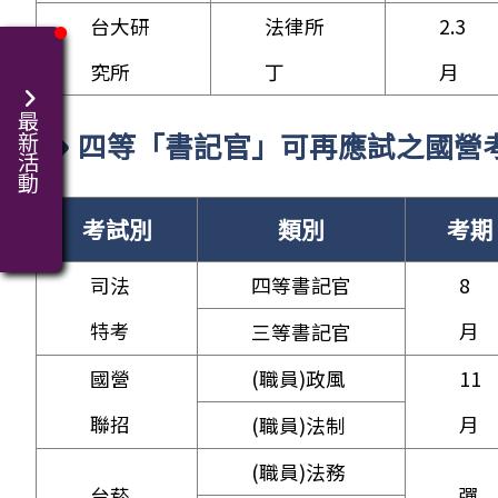
台大研
法律所
2.3
究所
丁
月
最新活動
四等「書記官」可再應試之國營
考試別
類別
考期
司法
四等書記官
8
特考
月
三等書記官
國營
(職員)政風
11
聯招
月
(職員)法制
(職員)法務
台菸
彈