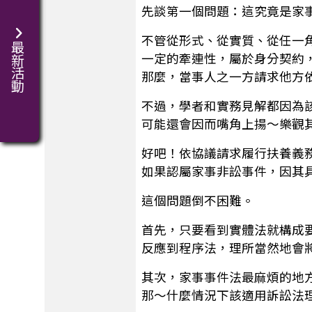
先談第一個問題：這究竟是家
不管從形式、從實質、從任一
最新活動
一定的牽連性，屬於身分契約
那麼，當事人之一方請求他方
不過，學者和實務見解都因為
可能還會因而嘴角上揚～樂觀
好吧！依協議請求履行扶養義
如果認屬家事非訟事件，因其
這個問題倒不困難。
首先，只要看到實體法就構成
反應到程序法，理所當然地會
其次，家事事件法最麻煩的地
那～什麼情況下該適用訴訟法