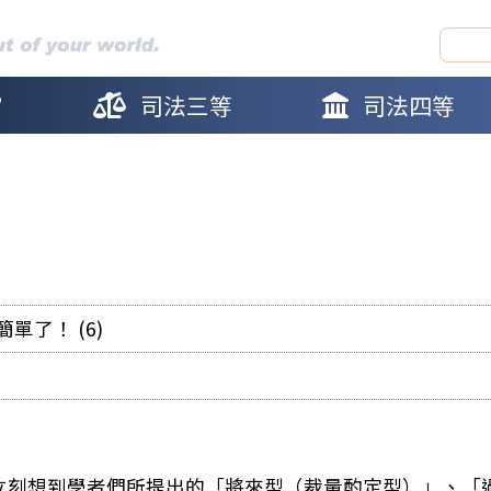
官
司法三等
司法四等
單了！ (6)
立刻想到學者們所提出的「將來型（裁量酌定型）」、「