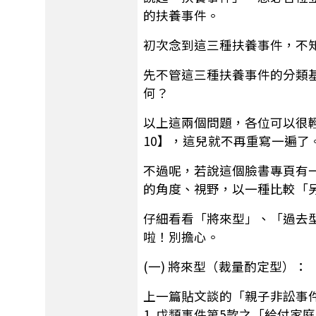
的扶養事件。
初次念到這三種扶養事件，不
先不管這三種扶養事件的分類
何？
以上這兩個問題，各位可以很
10】，這兒就不再重寫一遍了
不過呢，若說這個臉書專頁有一
的角度、視野，以一種比較「
仔細看看「將來型」、「過去
啦！別擔心。
(一) 將來型（裁量酌定型）：
上一篇貼文談的「親子非訟事
1. 戊類事件第5款之「給付家