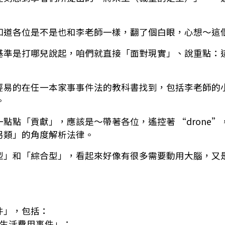
知道各位是不是也和李老師一樣，翻了個白眼，心想～這
基準是打哪兒說起，咱們就直接「面對現實」、說重點：
輕易的在任一本家事事件法的教科書找到，包括李老師的
。
點點「貢獻」，應該是～帶著各位，遙控著 “drone
另類」的角度解析法律。
型」和「綜合型」，看起來好像有很多需要動用大腦，又
件」，包括：
庭生活費用事件」；