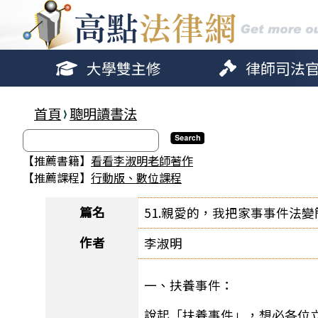
大學雙主修
律師司法
首頁
聰明讀書法
【推薦書籍】
看看李淑明老師著作
【推薦課程】
行動版、數位課程
篇名
51.親愛的，我把家事事件法變簡
作者
李淑明
一、扶養事件：
說起「扶養事件」，想必各位