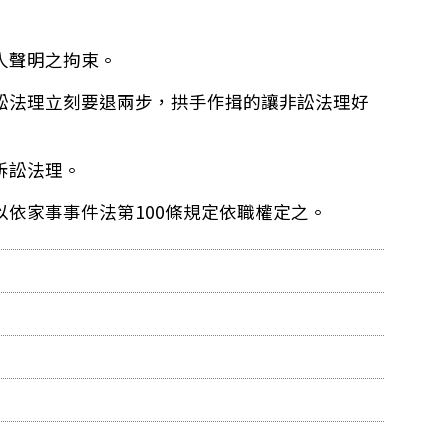
人聲明之拘束。
訟法理立刻要退兩步，拱手作揖的讓非訟法理好
訴訟法理。
依家事事件法第100條規定依職權定之。