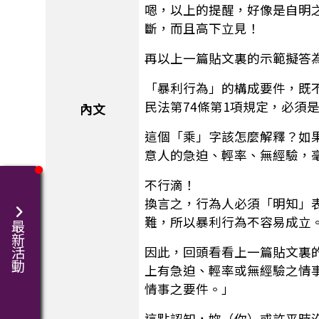
嗯，以上的提醒，好像是自明
斷，而且高下立見！
再以上一篇貼文裏的示範擬答
「暴利行為」的構成要件，既
民法第74條第1項規定，必
內文
這個「乘」字該怎麼解釋？如
意人的急迫、輕率、無經驗，
不行滴！
換言之，行為人必須「明知」
難，所以暴利行為不容易成立
最新活動
因此，回頭看看上一篇貼文裏
上有急迫、輕率或無經驗之情
情事之要件。」
這點認知，妳（你）或許平時