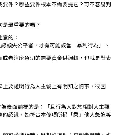
成要件？哪些要件根本不需要提它？可不容易判
句是最重要的嗎？
注意的：
足認顯失公平者，才有可能該當「暴利行為」。
面或者這麼急切的需要資金供週轉，也就是對表
訟上要證明行為人主觀上有明知之情事，很困
在為後面舖梗的是：「且行為人對於相對人主觀
楚的認識，始符合本條項所稱「乘」他人急迫等
）的可愛樣板時，壓根沒提到；拿到考題時，也