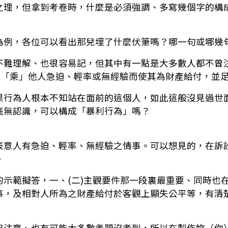
之理，但拿到考卷時，什麼是必須強調、多寫幾個字的構
為例，各位可以看出那兒埋了什麼伏筆嗎？哪一句或哪幾
不難理解、也很容易記，但其中有一點是大多數人都不曾
須是「乘」他人急迫、輕率或無經驗而使其為財產給付，並
果行為人根本不知站在面前的這個人，如此這般沒見過世
毫無認識，可以構成「暴利行為」嗎？
表意人有急迫、輕率、無經驗之情事。可以想見的，在訴
。
的示範擬答，一、(二)主觀要件那一段裏最重要、同時也
事，及相對人所為之財產給付於客觀上顯失公平等，有清
沒注意、也有可能大多數考題沒考到，所以在製作妳（你