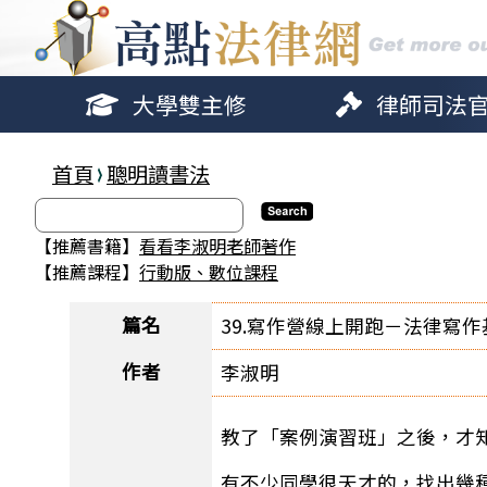
大學雙主修
律師司法
首頁
聰明讀書法
【推薦書籍】
看看李淑明老師著作
【推薦課程】
行動版、數位課程
篇名
39.寫作營線上開跑－法律寫作基
作者
李淑明
教了「案例演習班」之後，才
有不少同學很天才的，找出幾