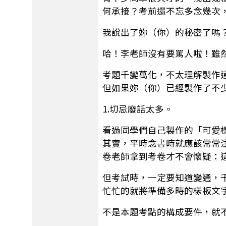
何承接？考前還不忘多念幾次
我說出了妳（你）的秘密了嗎
哈！李老師沒有要罵人啦！雖
考題千變萬化，不太理解製作
但如果妳（你）已經製作了不
1.切忌廢話太多。
看過同學們自己製作的「可愛
其實，平時念書時就應該常常
卷老師拿到考卷才不會懷疑：
但考試時，一定要知道變通，
忙忙的就將準備多時的樣板文
不是本題考點的構成要件，就