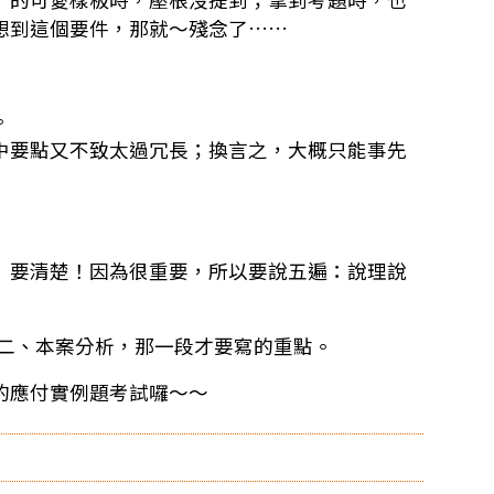
想到這個要件，那就～殘念了……
。
中要點又不致太過冗長；換言之，大概只能事先
）要清楚！因為很重要，所以要說五遍：說理說
文裏的二、本案分析，那一段才要寫的重點。
的應付實例題考試囉～～