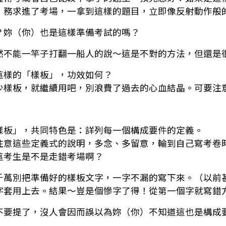
，務求進了考場，一拿到這樣的題目，立即像反射動作般
？妳（你）也是這樣準備考試的嗎？
然不能一竿子打翻一船人的說～這是不對的方法，但還是
這樣的「樣板」，功效如何？
少樣板，就繼續用吧，別浪費了過去的心血結晶。可要注
樣板」，共同特色是：詳列每一個構成要件的定義。
注意這些定義式的說明，多念、多留意，輪到自己寫考卷
這考生是不是走錯考場啊？
千萬別把準備好的樣板文字，一字不漏的寫下來。（以前
字套用上去。結果～豈是個慘字了得！從第一個字就寫錯
不要提了，沒人會因而誤以為妳（你）不知道這也是構成