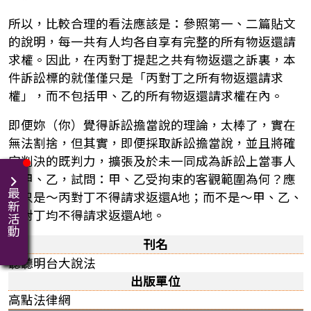
所以，比較合理的看法應該是：參照第一、二篇貼文
的說明，每一共有人均各自享有完整的所有物返還請
求權。因此，在丙對丁提起之共有物返還之訴裏，本
件訴訟標的就僅僅只是「丙對丁之所有物返還請求
權」，而不包括甲、乙的所有物返還請求權在內。
即便妳（你）覺得訴訟擔當說的理論，太棒了，實在
無法割捨，但其實，即便採取訴訟擔當說，並且將確
定判決的既判力，擴張及於未一同成為訴訟上當事人
的甲、乙，試問：甲、乙受拘束的客觀範圍為何？應
最新活動
該只是～丙對丁不得請求返還A地；而不是～甲、乙、
丙對丁均不得請求返還A地。
刊名
聽聽明台大說法
出版單位
高點法律網