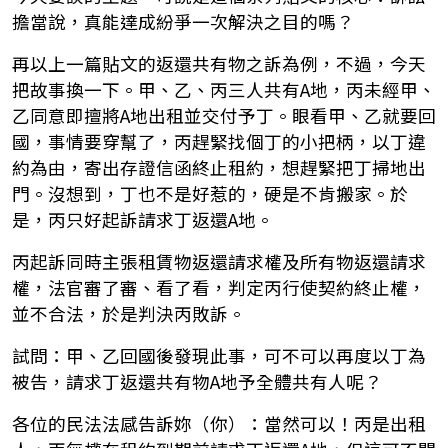
擔當說，真能達成紛爭一次解決之目的嗎？
再以上一篇貼文的返還共有物之訴為例，不過，今天
把故事換一下。甲、乙、丙三人共有A地，丙未經甲、
乙同意即擅將A地出租並交付予丁。眼看甲、乙就要回
國，事情要穿幫了，丙趕緊找個丁的小把柄，以丁違
約為由，寄出存證信函終止租約，想趕緊把丁掃地出
門。沒想到，丁也不是好惹的，硬是不肯搬家。於
是，丙只好起訴請求丁返還A地。
丙起訴同時主張租賃物返還請求權及所有物返還請求
權，法官審了審、看了看，判定丙行使契約終止權，
並不合法，於是判決丙敗訴。
試問：甲、乙回國後發現此事，可不可以再度以丁為
被告，請求丁返還共有物A地予全體共有人呢？
各位的民法法感告訴妳（你）：當然可以！丙是出租