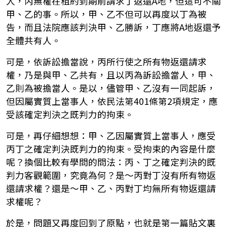
人，丙無權在租約到期前請求丁返還A地，但這可不關
甲、乙的事。所以，甲、乙不但可以再度以丁為被
告，而且法院應該判決甲、乙勝訴，丁應將A地返還予
全體共有人。
可是，依訴訟擔當說，丙所行使之所有物返還請求
權，乃是與甲、乙共有，且以丙為訴訟擔當人，甲、
乙則為被擔當人。是以，儘管甲、乙沒有一同起訴，
但因屬實質上當事人，依民法第401條第2項規定，應
受該確定判決之既判力的拘束。
可是，再仔細想想：甲、乙因屬實質上當事人，應受
丙丁之確定判決既判力的拘束。受拘束的內容是什麼
呢？換個比較有學問的問法：丙、丁之確定判決的既
判力客觀範圍，究竟為何？是～丙對丁沒有所有物返
還請求權？還是～甲、乙、丙對丁均無所有物返還請
求權呢？
於是，問題又再度回到了原點，也就是第一篇貼文裏