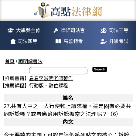
大學雙主修
律師司法官
司法三等
司法四等
高普特考
升學考試
首頁
聰明讀書法
【推薦書籍】
看看李淑明老師著作
【推薦課程】
行動版、數位課程
篇名
27.共有人中之一人行使物上請求權，這是固有必要共
同訴訟嗎？或者應適用訴訟擔當之法理呢？（6）
內文
今天要談的主題，可說是這個系列貼文的核心：訴訟