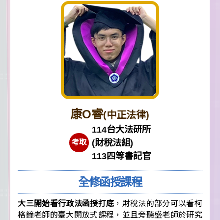
康O睿
(中正法律)
114台大法研所
(財稅法組)
考取
113四等書記官
全修函授課程
大三開始看行政法函授打底
，財稅法的部分可以看柯
格鐘老師的臺大開放式課程，並且旁聽盛老師於研究