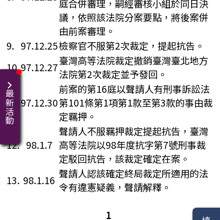
庭合併審理，嗣經審核小組於同日決
議，依照該法院分案要點，將後案併
由前案審理。
9.
97.12.25
檢察官不服第2次裁定，提起抗告。
臺灣高等法院裁定撤銷臺灣臺北地方
10.
97.12.27
法院第2次裁定並予發回。
前案的第16庭以聲請人有刑事訴訟法
最新活動
11.
97.12.30
第101條第1項第1款至第3款的事由裁
定羈押。
聲請人不服羈押裁定提起抗告，臺灣
12.
98.1.7
高等法院以98年度抗字第7號刑事裁
定駁回抗告，該裁定確定在案。
聲請人認該確定終局裁定所適用的法
13.
98.1.16
令有違憲疑義，聲請解釋。
1