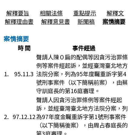
解釋要旨
相關法條
重點提示
解釋文
解釋理由書
解釋意見書
新聞稿
案情摘要
案情摘要
時 間
事件經過
聲請人陳０扁的配偶等因貪污治罪條
例等案件經起訴，並經臺灣臺北地方
1.
95.11.3
法院分案，列為95年度矚重訴字第4
號刑事案件（以下簡稱前案），由蔡
守訓庭長的第16庭審理。
聲請人因貪污治罪條例等案件經起
訴，並經臺灣臺北地方法院分案，列
2.
97.12.12
為97年度金矚重訴字第1號刑事案件
（以下簡稱後案），由周占春庭長的
第3庭審理。