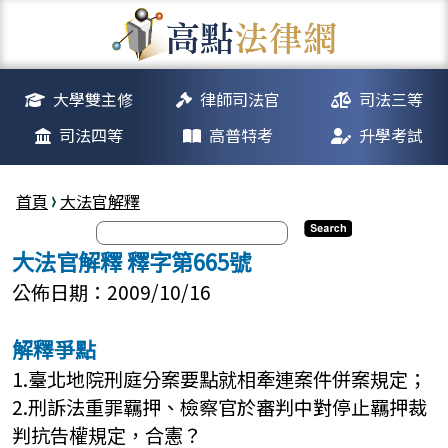
大學雙主修
律師司法官
司法三等
司法四等
高普特考
升學考試
首頁
大法官解釋
大法官解釋 釋字第665號
公佈日期：2009/10/16
解釋爭點
1.臺北地院刑庭分案要點就相牽連案件併案規定；
2.刑訴法重罪羈押、檢察官於審判中對停止羈押裁
判抗告權規定，合憲？