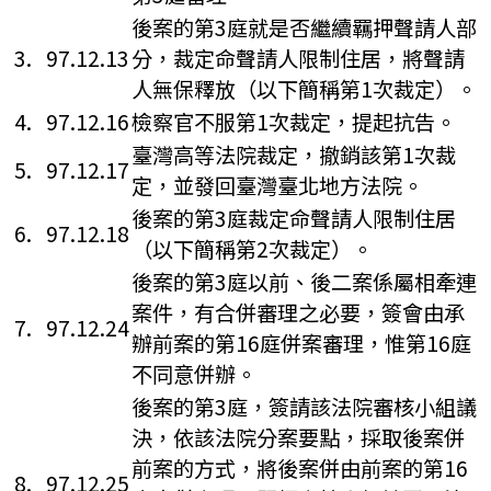
後案的第3庭就是否繼續羈押聲請人部
3.
97.12.13
分，裁定命聲請人限制住居，將聲請
人無保釋放（以下簡稱第1次裁定）。
4.
97.12.16
檢察官不服第1次裁定，提起抗告。
臺灣高等法院裁定，撤銷該第1次裁
5.
97.12.17
定，並發回臺灣臺北地方法院。
後案的第3庭裁定命聲請人限制住居
6.
97.12.18
（以下簡稱第2次裁定）。
後案的第3庭以前、後二案係屬相牽連
案件，有合併審理之必要，簽會由承
7.
97.12.24
辦前案的第16庭併案審理，惟第16庭
不同意併辦。
後案的第3庭，簽請該法院審核小組議
決，依該法院分案要點，採取後案併
前案的方式，將後案併由前案的第16
8.
97.12.25