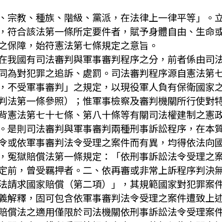
、宗教、種族、階級、黨派，在法律上一律平等」。
，符合該法第一條所定要件者，賦予身體自由、生命
之保障，始符憲法第七條規定之意旨。
在我國有司法審判與軍事審判程序之分，前者係由司
同為對犯罪之追訴、處罰。司法審判程序源自憲法第
，不受軍事審判」之規定，以現役軍人負有保衛國家
判法第一條參照）；惟軍事檢察及審判機關所行使對
背憲法第七十七條、第八十條等有關司法權建制之憲
。是則司法審判與軍事審判兩種刑事訴訟程序，在本
令或依軍事審判法令受理之案件而有異，均得依法向
，冤獄賠償法第一條規定：「依刑事訴訟法令受理之
定前，曾受羈押者。二、依再審或非常上訴程序判決
法請求國家賠償（第二項）」，其規範國家對犯罪案
義解釋，固可包含依軍事審判法令受理之案件遭致上
賠償法之適用僅限於司法機關依刑事訴訟法令受理案