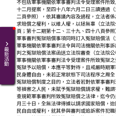
不包括軍事機關依軍事審判法令受理案件所致
十二月提案，至四十八年六月二日三讀通過（
二頁參照），依其審議內容及過程，立法者係
求賠償之權利，以維人權，以拯無辜（立法院
頁；第十二期第十二、三十九、四十八頁參照
軍事審判冤獄賠償事項同時訂入冤獄賠償法（
軍事機關依軍事審判法令與司法機關依刑事訴
最新活動
判之冤獄賠償法案函送立法院審查（立法院公
軍事機關依軍事審判法令受理案件所致冤獄之
冤獄予以賠償，本應平等對待，且戒嚴時期軍
民身體自由，未若正常狀態下司法程序之周全
冤獄賠償制度之目的，立法者若對依軍事審判
等損害之人民，未賦予冤獄賠償請求權，難謂
查規範軍事審判所致冤獄賠償之法律，迄今仍
月三十日，全無法律得據以請求國家賠償，迨
民自由或權利，就其參與審判或追訴案件犯職