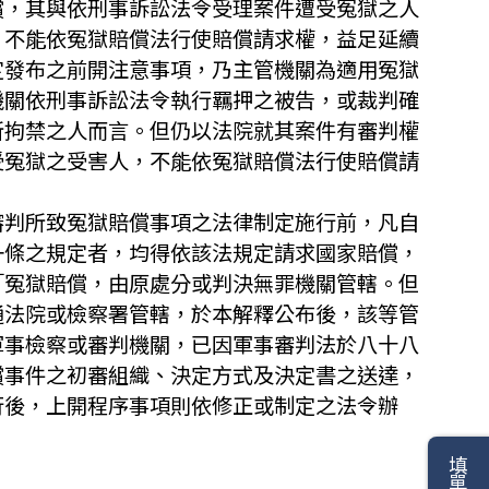
償，其與依刑事訴訟法令受理案件遭受冤獄之人
，不能依冤獄賠償法行使賠償請求權，益足延續
定發布之前開注意事項，乃主管機關為適用冤獄
機關依刑事訴訟法令執行羈押之被告，或裁判確
所拘禁之人而言。但仍以法院就其案件有審判權
受冤獄之受害人，不能依冤獄賠償法行使賠償請
審判所致冤獄賠償事項之法律制定施行前，凡自
一條之規定者，均得依該法規定請求國家賠償，
「冤獄賠償，由原處分或判決無罪機關管轄。但
通法院或檢察署管轄，於本解釋公布後，該等管
軍事檢察或審判機關，已因軍事審判法於八十八
償事件之初審組織、決定方式及決定書之送達，
行後，上開程序事項則依修正或制定之法令辦