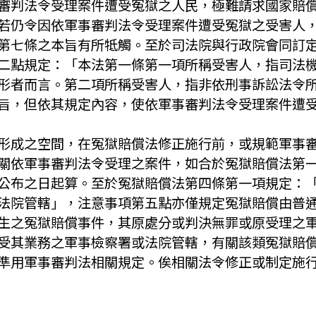
審判法令受理案件遭受冤獄之人民，極難請求國家賠
若仍令因依軍事審判法令受理案件遭受冤獄之受害人
第七條之本旨有所牴觸。至於司法院與行政院會同訂
二點規定：「本法第一條第一項所稱受害人，指司法
形者而言。第二項所稱受害人，指非依刑事訴訟法令
旨，但依其規定內容，使依軍事審判法令受理案件遭
形成之空間，在冤獄賠償法修正施行前，或規範軍事
關依軍事審判法令受理之案件，如合於冤獄賠償法第
公布之日起算。至於冤獄賠償法第四條第一項規定：
法院管轄」，注意事項第五點亦僅規定冤獄賠償由普
生之冤獄賠償事件，其原處分或判決無罪或原受理之
受其業務之軍事檢察署或法院管轄，有關該類冤獄賠
準用軍事審判法相關規定。俟相關法令修正或制定施