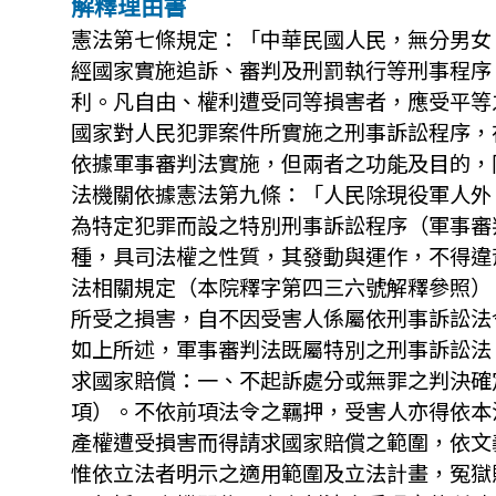
解釋理由書
憲法第七條規定：「中華民國人民，無分男女
經國家實施追訴、審判及刑罰執行等刑事程序
利。凡自由、權利遭受同等損害者，應受平等
國家對人民犯罪案件所實施之刑事訴訟程序，
依據軍事審判法實施，但兩者之功能及目的，
法機關依據憲法第九條：「人民除現役軍人外
為特定犯罪而設之特別刑事訴訟程序（軍事審
種，具司法權之性質，其發動與運作，不得違
法相關規定（本院釋字第四三六號解釋參照）
所受之損害，自不因受害人係屬依刑事訴訟法
如上所述，軍事審判法既屬特別之刑事訴訟法
求國家賠償：一、不起訴處分或無罪之判決確
項）。不依前項法令之羈押，受害人亦得依本
產權遭受損害而得請求國家賠償之範圍，依文
惟依立法者明示之適用範圍及立法計畫，冤獄