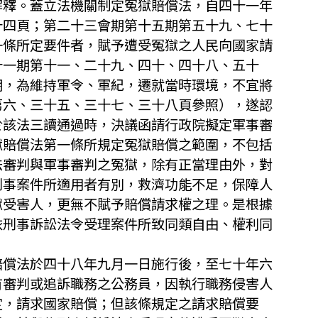
解釋。蓋立法機關制定冤獄賠償法，自四十一年
十四頁；第二十三會期第十五期第五十九、七十
一條所定要件者，賦予遭受冤獄之人民向國家請
十一期第十一、二十九、四十、四十八、五十
期，為維持軍令、軍紀，遷就當時環境，不宜將
第六、三十五、三十七、三十八頁參照），遂認
於該法三讀通過時，決議函請行政院擬定軍事審
獄賠償法第一條所規定冤獄賠償之範圍，不包括
法審判與軍事審判之冤獄，除有正當理由外，對
刑事案件所適用者有別，救濟功能不足，保障人
獄受害人，更無不賦予賠償請求權之理。是根據
依刑事訴訟法令受理案件所致同類自由、權利同
賠償法於四十八年九月一日施行後，至七十年六
有審判或追訴職務之公務員，因執行職務侵害人
定，請求國家賠償；但該條規定之請求賠償要