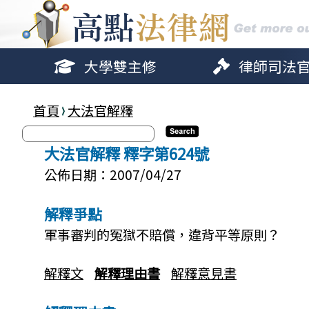
大學雙主修
律師司法
首頁
大法官解釋
大法官解釋 釋字第624號
公佈日期：2007/04/27
解釋爭點
軍事審判的冤獄不賠償，違背平等原則？
解釋文
解釋理由書
解釋意見書