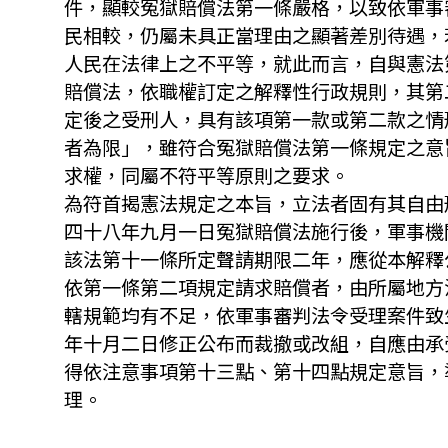
件，顯較冤獄賠償法第一條嚴格，以致依軍事
民相較，仍屬未具正當理由之顯著差別待遇，
人民在法律上之不平等，就此而言，自與憲法
賠償法，依職權訂定之解釋性行政規則，其第
定後之受刑人，具有該項第一款或第二款之情
者為限」，雖符合冤獄賠償法第一條規定之意
求權，同屬不符平等原則之要求。
為符首揭憲法規定之本旨，立法者固有其自由
四十八年九月一日冤獄賠償法施行後，軍事機
該法第十一條所定聲請期限二年，應從本解釋
依第一條第二項規定請求賠償者，由所屬地方
轄規範均有不足，依軍事審判法令受理案件致
年十月二日修正公布而裁撤或改組，自應由承
得依注意事項第十三點、第十四點規定意旨，
理。