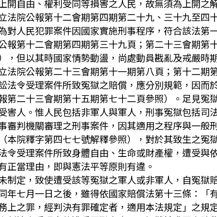
上開自由、權利受同等損害之人民，故無須為上開之
立法院公報第十二會期第四期第二十九、三十九至四
為對人民犯罪案件因國家實施刑事程序，符合該法第
公報第十二會期第四期第三十九頁；第二十三會期第
），但以其時國家情勢動盪，尚處動員戡亂及戒嚴時
立法院公報第二十三會期第十一期第八頁；第十二期
訟法令受理案件所致冤獄之賠償，應分別規範，因而
報第二十三會期第十五期第七十二頁參照）。足見冤
受害人。惟人民包括非軍人與軍人，刑事冤獄包括司
事審判機關審理之刑事案件，因其適用之程序與一般
（本院釋字第四七七號解釋參照），對於其致生之冤
法令受理案件所致身體自由、生命或財產權，遭受與
有正當理由，即與憲法平等原則有違。
未制定，致使遭受該等冤獄之軍人或非軍人，自冤獄
同年七月一日之後，雖得依國家賠償法第十三條：「
務上之罪，經判決有罪確定者，適用本法規定」之規