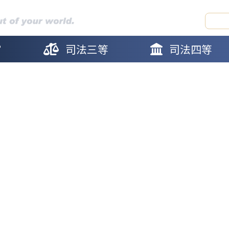
官
司法三等
司法四等