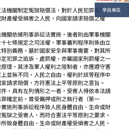
立法機關制定冤獄賠償法，對於人民犯罪案件，
學員專區
或財產權受損害之人民，向國家請求賠償之權
法機關依據刑事訴訟法實施，後者則由軍事機關
七十七條規定之司法權，軍事審判程序則係由立
之特別義務，基於國家安全與軍事需要，對其所
特定犯罪之追訴、處罰權，亦屬國家刑罰權之一
政原理，其涉及軍人權利之限制者，亦應遵守憲
質上並無不同，人民之自由、權利於該等程序中
國家請求賠償，方符憲法上平等原則之意旨。
案件，具有左列情形之一者，受害人得依本法請
無罪確定前，曾受羈押或刑之執行者（第一
件實施刑事訴訟程序致人民身體自由、生命或財
述冤獄之受害人，而符合憲法平等原則之要求。
件所致身體自由、生命或財產權受損害之人民，