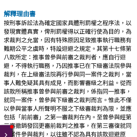
解釋理由書
按刑事訴訟法為確定國家具體刑罰權之程序法，以
發現實體真實，俾刑罰權得以正確行使為目的，為
求裁判之允當，因有特殊原因足致推事執行職務有
難期公平之虞時，特設迴避之規定。其第十七條第
八款所定：推事曾參與前審之裁判者，應自行迴
避，不得執行職務，乃因推事已在下級審法院參與
裁判，在上級審法院再行參與同一案件之裁判，當
事人難免疑其具有成見，而影響審級之利益。從而
該款所稱推事曾參與前審之裁判，係指同一推事，
就同一案件，曾參與下級審之裁判而言。惟此不僅
以參與當事人所聲明不服之下級審裁判為限，並應
包括「前前審」之第一審裁判在內。至曾參與經第
三審撤銷發回更審前裁判之推事，在第三審復就同
一案件參與裁判，以往雖不認為具有該款迴避原