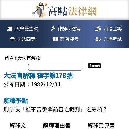
大學雙主修
律師司法官
司法三等
司法四等
高普特考
升學考試
首頁
大法官解釋
大法官解釋 釋字第178號
公佈日期：1982/12/31
解釋爭點
刑訴法「推事曾參與前審之裁判」之意涵？
解釋文
解釋理由書
解釋意見書