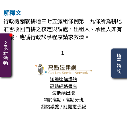
解釋文
行政機關就耕地三七五減租條例第十九條所為耕地
准否收回自耕之核定與調處，出租人、承租人如有
不服，應循行政訟爭程序請求救濟。
最新活動
1
填單諮詢
知識達購課館
高點網路書店
波斯納出版
關於高點
/
高點分班
網站導覽
/
訂閱電子報