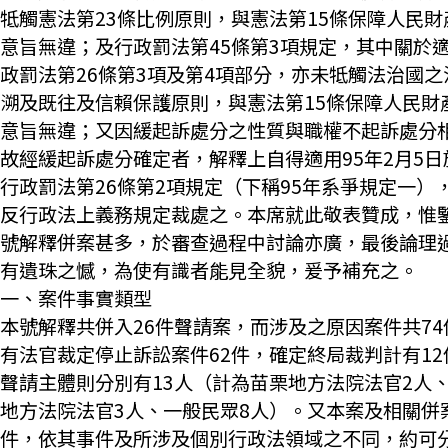
牴觸憲法第23條比例原則，與憲法第15條保障人民財
意旨無違；及行政罰法第45條第3項規定，其中關於
政罰法第26條第3項及第4項部分，亦未牴觸法治國之
溯及既往及信賴保護原則，與憲法第15條保障人民財
意旨無違；又因緩起訴處分之性質與職權不起訴處分
故經緩起訴處分確定者，解釋上自得適用95年2月5日
行政罰法第26條第2項規定（下稱95年系爭規定一）
反行政法上義務規定裁處之。本席就此敬表贊成，惟
號解釋併案甚多，於審查過程中討論亦廣，最後論理
有遺珠之憾，為使有識者能見全貌，爰予補充之。
一、案件事實類型
本號解釋共併入26件聲請案，而涉及之原因案件共74
有法官裁定停止訴訟案件62件，確定終局裁判計有12
聲請主體則分別有13人（計為苗栗地方法院法官2人
地方法院法官3人、一般民眾8人）。又本案及相關併
件，依其事件及所涉及個別行政法領域之不同，約可