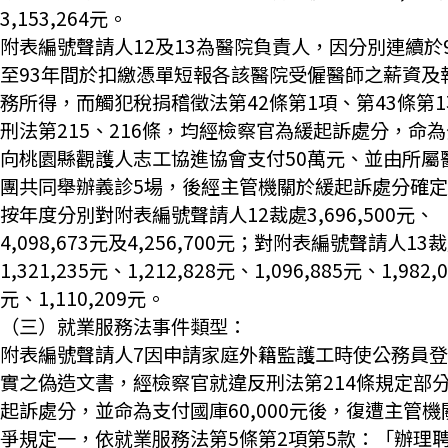
3,153,264元。
附表編號聲請人12及13為醫院負責人，因分別連續於
至93年間於扣繳憑單短報各該醫院受僱醫師之薪資及
務所得，而觸犯稅捐稽徵法第42條第1項、第43條第
刑法第215、216條，均經檢察官為緩起訴處分，命
向桃園縣觀護人志工協進協會支付50萬元、並由所屬
團共同舉辦義診5場，後經主管機關於緩起訴處分確
按年度分別對附表編號聲請人12裁處3,696,500元、
4,098,673元及4,256,700元；對附表編號聲請人13
1,321,235元、1,212,828元、1,096,885元、1,982,0
元、1,110,209元。
（三）就業服務法事件類型：
附表編號聲請人7因申請家庭外籍監護工時使公務員
實之偽造文書，經檢察官就違反刑法第214條規定部
起訴處分，並命為支付國庫60,000元後，復遭主管機
爭規定一，依就業服務法第5條第2項第5款：「辦理