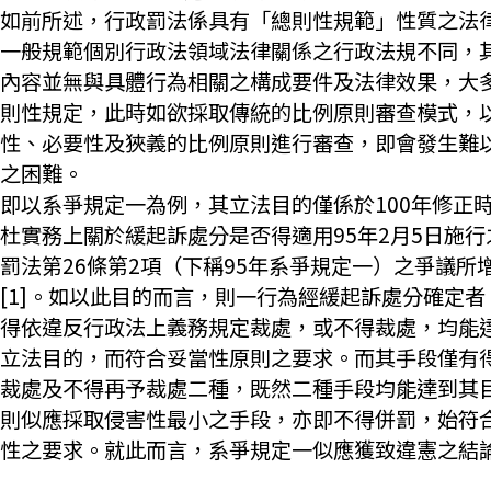
如前所述，行政罰法係具有「總則性規範」性質之法
一般規範個別行政法領域法律關係之行政法規不同，
內容並無與具體行為相關之構成要件及法律效果，大
則性規定，此時如欲採取傳統的比例原則審查模式，
性、必要性及狹義的比例原則進行審查，即會發生難
之困難。
即以系爭規定一為例，其立法目的僅係於100年修正
杜實務上關於緩起訴處分是否得適用95年2月5日施行
罰法第26條第2項（下稱95年系爭規定一）之爭議所
[1]。如以此目的而言，則一行為經緩起訴處分確定者
得依違反行政法上義務規定裁處，或不得裁處，均能
立法目的，而符合妥當性原則之要求。而其手段僅有
裁處及不得再予裁處二種，既然二種手段均能達到其
則似應採取侵害性最小之手段，亦即不得併罰，始符
性之要求。就此而言，系爭規定一似應獲致違憲之結