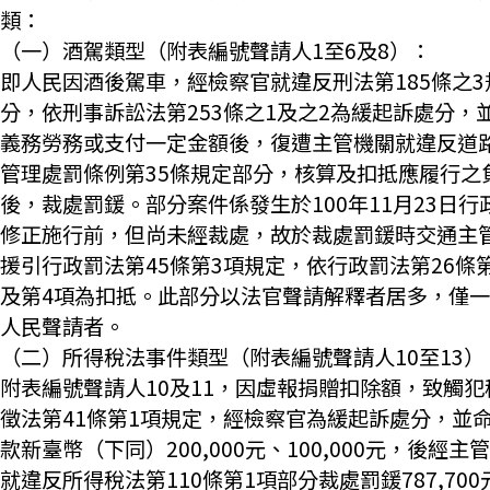
類：
（一）酒駕類型（附表編號聲請人1至6及8）：
即人民因酒後駕車，經檢察官就違反刑法第185條之3
分，依刑事訴訟法第253條之1及之2為緩起訴處分，
義務勞務或支付一定金額後，復遭主管機關就違反道
管理處罰條例第35條規定部分，核算及扣抵應履行之
後，裁處罰鍰。部分案件係發生於100年11月23日行
修正施行前，但尚未經裁處，故於裁處罰鍰時交通主
援引行政罰法第45條第3項規定，依行政罰法第26條
及第4項為扣抵。此部分以法官聲請解釋者居多，僅
人民聲請者。
（二）所得稅法事件類型（附表編號聲請人10至13）
附表編號聲請人10及11，因虛報捐贈扣除額，致觸犯
徵法第41條第1項規定，經檢察官為緩起訴處分，並
款新臺幣（下同）200,000元、100,000元，後經主
就違反所得稅法第110條第1項部分裁處罰鍰787,700