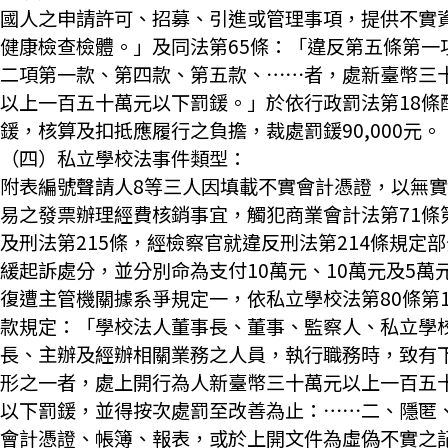
國人之申請許可、招募、引進或管理事項，提供不實
健康檢查檢體。」及同法第65條：「違反第五條第一
二項第一款、第四款、第五款、⋯⋯者，處新臺幣三
以上一百五十萬元以下罰鍰。」於依行政罰法第18條
鍰，核算及扣抵應履行之負擔，裁處罰鍰90,000元。
（四）私立學校法事件類型：
附表編號聲請人8等三人因填載不實會計憑證，以無
易之發票辦理經費核銷事宜，觸犯商業會計法第71條
及刑法第215條，經檢察官就違反刑法第214條規定
緩起訴處分，並分別命為支付10萬元、10萬元及5萬
復遭主管機關據系爭規定一，依私立學校法第80條第1
款規定：「學校法人董事長、董事、監察人、私立學
長、主辦及經辦相關業務之人員，執行職務時，致有
形之一者，處上開行為人新臺幣三十萬元以上一百五
以下罰鍰，並得按次處罰至改善為止：⋯⋯二、隱匿
會計憑證、帳簿、報表，或於上開文件為虛偽不實之