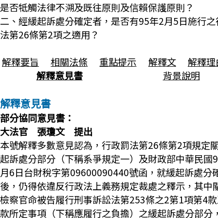
是否牴觸法律不溯及既往原則及信賴保護原則？
二、經緩起訴處分確定者，是否有95年2月5日施行之
法第26條第2項之適用？
解釋要旨
相關法條
重點提示
解釋文
解釋理
解釋意見書
背景說明
解釋意見書
部分協同意見書：
大法官 張瓊文 提出
本號解釋多數意見認為，行政罰法第26條第2項規定
起訴處分部分（下稱系爭規定一）及財政部中華民國9
月6日台財稅字第09600090440號函，就緩起訴處分
後，仍得依違反行政法上義務規定裁處之釋示，其中
檢察官命被告履行刑事訴訟法第253條之2第1項第4款
款所定事項（下稱應履行之負擔）之緩起訴處分部分