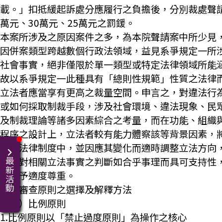
載。」扣抵緩起訴處分應履行之負擔後，分別裁處聲請
萬元、30萬元、25萬元之罰鍰。
本案所涉及之原因案件之多，為本院聲請案中所少見
因併案類型跨越數個行政法領域，益見系爭規定一所
社會事實，絕非僅限於單一類型或特定法律領域所能
故以系爭規定一此種具有「總則性規範」性質之法律
立法者應當享有更高之裁量空間。申言之，對違法行
或如何採取制裁手段，涉及社會環境、違法現象、民
及制裁理論等諸多因素綜合之考量，而在功能、組織
程序之設計上，立法者較有能力體察該等背景因素，
映於法律制度中，並因應其變化而適時調整立法方向
法者對相關立法事實之判斷如合乎事理而具可支持性
最新活動
者應予適度尊重。
二、審查原則之選擇及解釋方法
（一）比例原則
1.比例原則以「禁止過度原則」為操作之核心