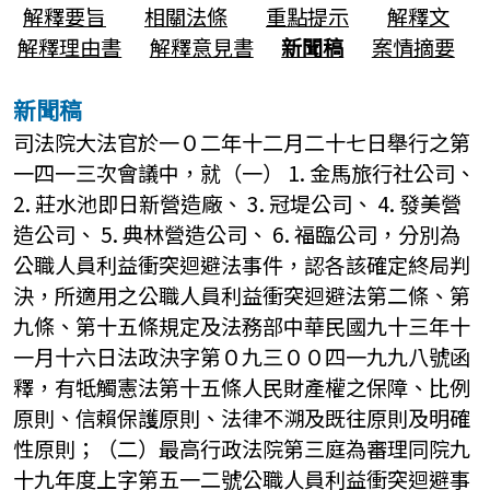
解釋要旨
相關法條
重點提示
解釋文
解釋理由書
解釋意見書
新聞稿
案情摘要
新聞稿
司法院大法官於一０二年十二月二十七日舉行之第
一四一三次會議中，就（一） 1. 金馬旅行社公司、
2. 莊水池即日新營造廠、 3. 冠堤公司、 4. 發美營
造公司、 5. 典林營造公司、 6. 福臨公司，分別為
公職人員利益衝突迴避法事件，認各該確定終局判
決，所適用之公職人員利益衝突迴避法第二條、第
九條、第十五條規定及法務部中華民國九十三年十
一月十六日法政決字第０九三００四一九九八號函
釋，有牴觸憲法第十五條人民財產權之保障、比例
原則、信賴保護原則、法律不溯及既往原則及明確
性原則；（二）最高行政法院第三庭為審理同院九
十九年度上字第五一二號公職人員利益衝突迴避事