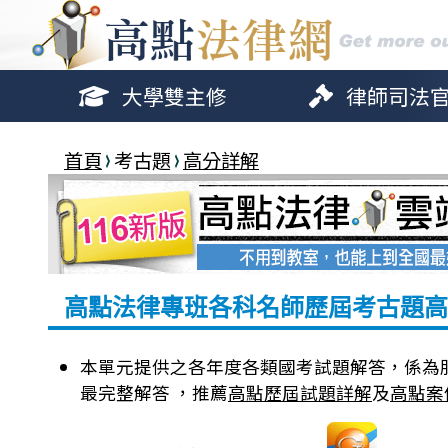
大學雙主修
律師司法
首頁
考古題
高分詳解
高點法律專班各科名師歷屆考古題高
本單元提供之各年度各類國考試題解答，係為
最完整解答 ，推薦
高點歷屆試題詳解
及
高點案