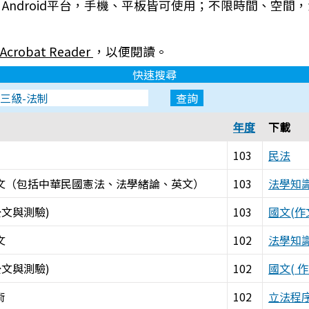
S、Android平台，手機、平板皆可使用；不限時間、空間
Acrobat Reader
，以便閱讀。
快速搜尋
年度
下載
103
民法
文（包括中華民國憲法、法學緒論、英文）
103
法學知
公文與測驗)
103
國文(作
文
102
法學知
公文與測驗)
102
國文( 
術
102
立法程