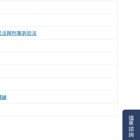
訟法與刑事訴訟法
概論
填單諮詢