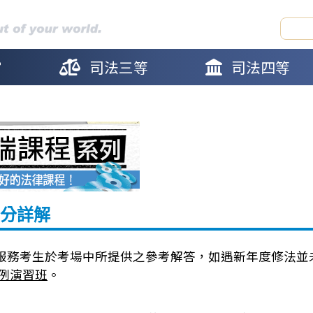
官
司法三等
司法四等
分詳解
服務考生於考場中所提供之參考解答，如遇新年度修法並
例演習班
。