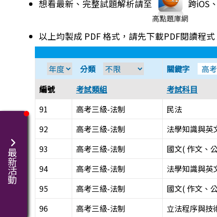
想看最新、完整試題解析請至
跨iO
以上均製成 PDF 格式，請先下載PDF閱讀程式
分類
關鍵字
編號
考試類組
考試科目
91
高考三級-法制
民法
92
高考三級-法制
法學知識與英
93
高考三級-法制
國文( 作文、
最新活動
94
高考三級-法制
法學知識與英
95
高考三級-法制
國文( 作文、
96
高考三級-法制
立法程序與技