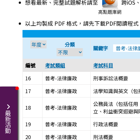
想看最新、完整試題解析請至
跨iO
以上均製成 PDF 格式，請先下載PDF閱讀程式
分類
關鍵字
編號
考試類組
考試科目
16
普考-法律廉政
刑事訴訟法概要
17
普考-法律廉政
法學知識與英文（包
公務員法（包括任用
18
普考-法律廉政
立、利益衝突迴避與
最新活動
19
普考-法律廉政
行政法概要
20
普考-法律廉政
刑法概要