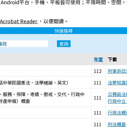
S、Android平台，手機、平板皆可使用；不限時間、空間
Acrobat Reader
，以便閱讀。
快速搜尋
年度
下載
112
刑事訴訟
括中華民國憲法、法學緒論、英文）
111
法學知識
、服務、保障、考績、懲戒、交代、行政中
公務員法
111
財產申報）概要
行政中立
111
行政法概
111
刑法概要