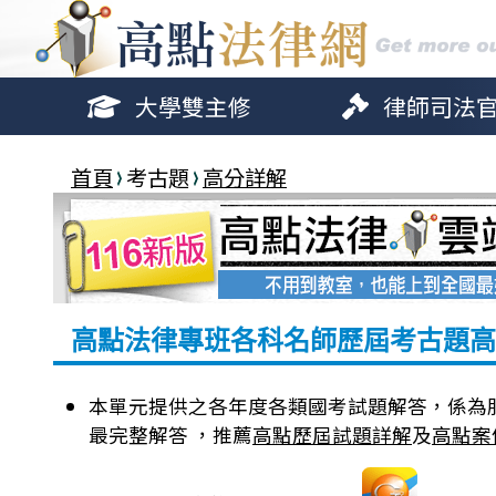
大學雙主修
律師司法
首頁
考古題
高分詳解
高點法律專班各科名師歷屆考古題高
本單元提供之各年度各類國考試題解答，係為
最完整解答 ，推薦
高點歷屆試題詳解
及
高點案