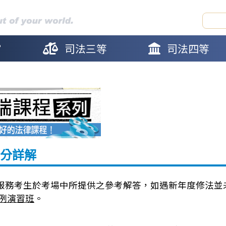
官
司法三等
司法四等
分詳解
服務考生於考場中所提供之參考解答，如遇新年度修法並
例演習班
。