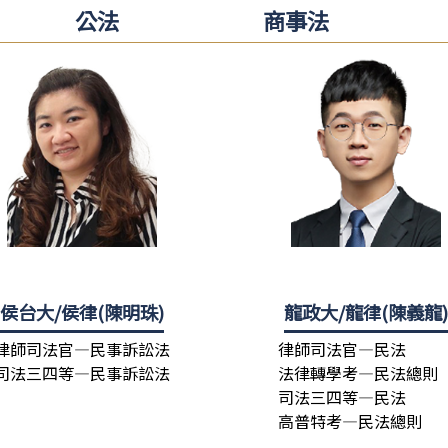
公法
商事法
侯台大/侯律(陳明珠)
龍政大/龍律(陳義龍
律師司法官—民事訴訟法
律師司法官—民法
司法三四等—民事訴訟法
法律轉學考—民法總則
司法三四等—民法
高普特考—民法總則