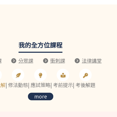
我的全方位課程
課
分眾課
衝刺課
法律講堂
見解
|
修法動態
|
應試策略
|
考前提示
|
考後解題
more