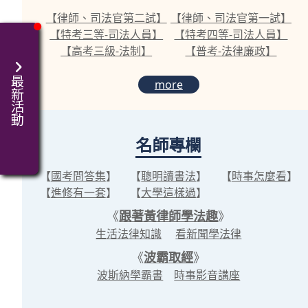
【律師、司法官第二試】
【律師、司法官第一試】
【特考三等-司法人員】
【特考四等-司法人員】
【高考三級-法制】
【普考-法律廉政】
最新活動
more
名師專欄
【
國考問答集
】
【
聰明讀書法
】
【
時事怎麼看
】
【
進修有一套
】
【
大學這樣過
】
《
跟著黃律師學法趣
》
生活法律知識
看新聞學法律
《
波霸取經
》
波斯納學霸書
時事影音講座