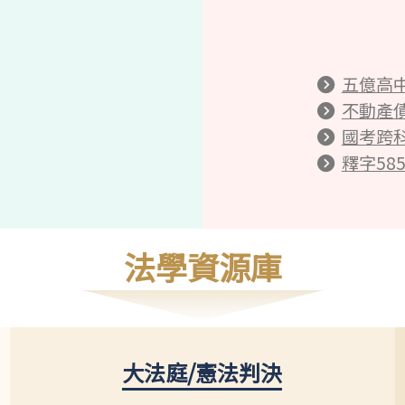
五億高
不動產
國考跨
釋字58
法學資源庫
大法庭/憲法判決