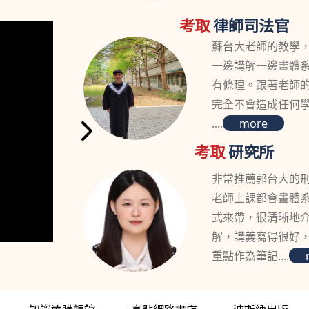
考取
律師司法官
蘇台大老師的教學
一邊講解一邊畫體
有條理。跟著老師
完全不會造成任何
....
more
考取
研究所
非常推薦郭台大的
老師上課都會畫體
式來帶，很清晰地
解，講義寫得很好
重點作為筆記....
知識達購課館
高點網路書店
波斯納出版