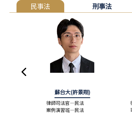
民事法
刑事法
蘇台大(許景翔)
律師司法官—民法
案例演習班—民法