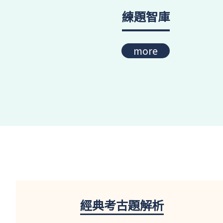
練題智庫
more
經典考古題解析