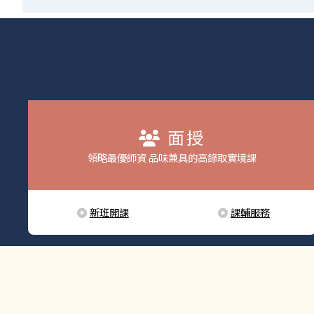
面授
領略最優師資 品味兼具的高錄取實境課
新班開課
課輔服務