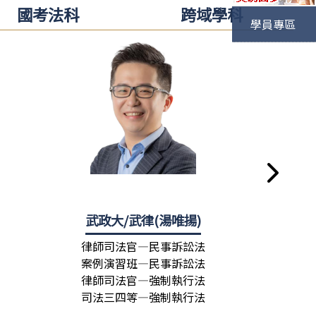
國考法科
跨域學科
學員專區
)
武政大/武律(湯唯揚)
許
律師司法官—民事訴訟法
律師司
案例演習班—民事訴訟法
民事訴
律師司法官—強制執行法
司法三
司法三四等—強制執行法