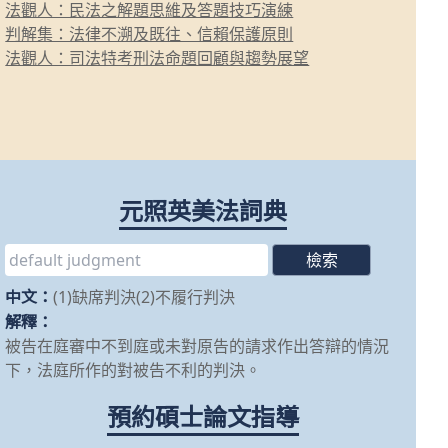
法觀人：民法之解題思維及答題技巧演練
判解集：法律不溯及既往、信賴保護原則
法觀人：司法特考刑法命題回顧與趨勢展望
元照英美法詞典
中文：
(1)缺席判決(2)不履行判決
解釋：
被告在庭審中不到庭或未對原告的請求作出答辯的情況
下，法庭所作的對被告不利的判決。
預約碩士論文指導