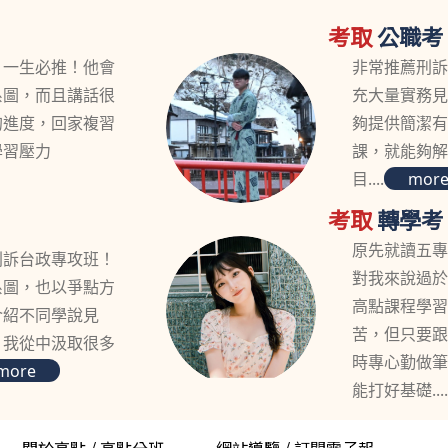
考取
公職考
，一生必推！他會
非常推薦刑
系圖，而且講話很
充大量實務
的進度，回家複習
夠提供簡潔
學習壓力
課，就能夠
目....
mor
考取
轉學考
原先就讀五
刑訴台政專攻班！
對我來說過
系圖，也以爭點方
高點課程學
介紹不同學說見
苦，但只要
，我從中汲取很多
時專心勤做
more
能打好基礎...
關於高點
/
高點分班
網站導覽
/
訂閱電子報