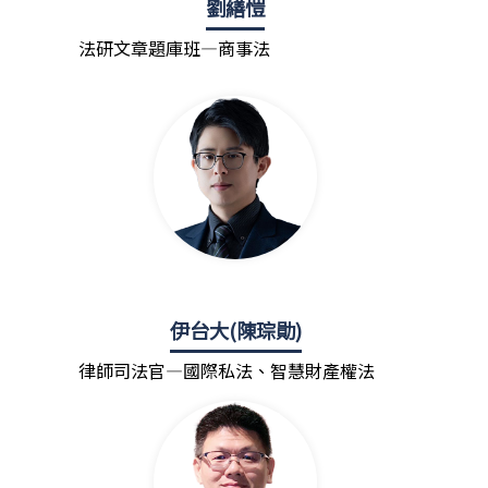
劉繕愷
法研文章題庫班—商事法
伊台大(陳琮勛)
律師司法官—國際私法、智慧財產權法