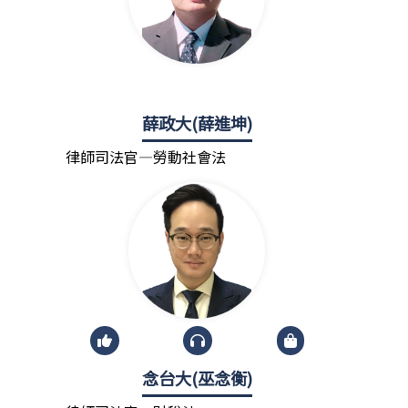
薛政大(薛進坤)
律師司法官—勞動社會法
念台大(巫念衡)