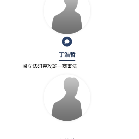
丁浩哲
國立法研專攻班—商事法