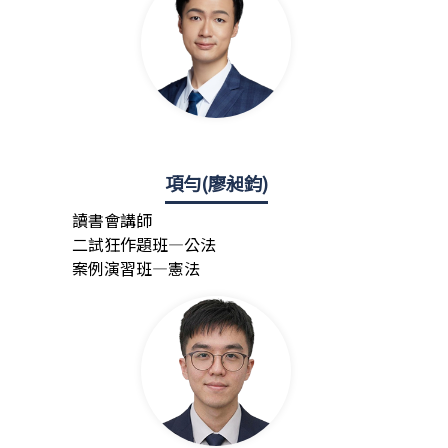
項勻(廖昶鈞)
讀書會講師
二試狂作題班—公法
案例演習班—憲法