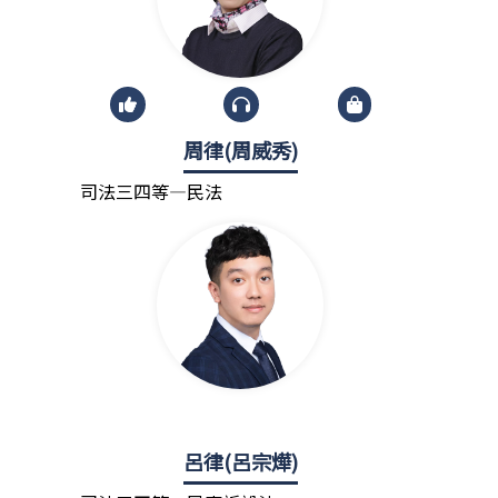
周律(周威秀)
司法三四等—民法
呂律(呂宗燁)