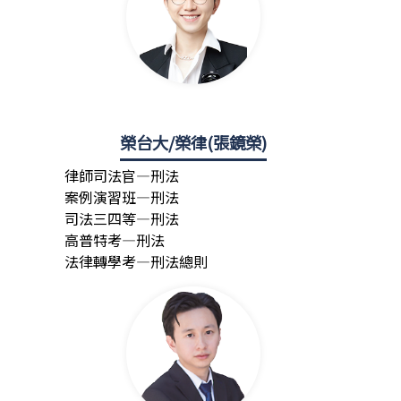
榮台大/榮律(張鏡榮)
律師司法官—刑法
案例演習班—刑法
司法三四等—刑法
高普特考—刑法
法律轉學考—刑法總則