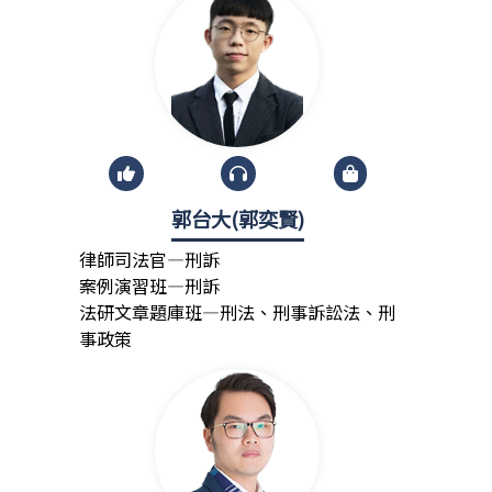
郭台大(郭奕賢)
律師司法官—刑訴
案例演習班—刑訴
法研文章題庫班—刑法、刑事訴訟法、刑
事政策