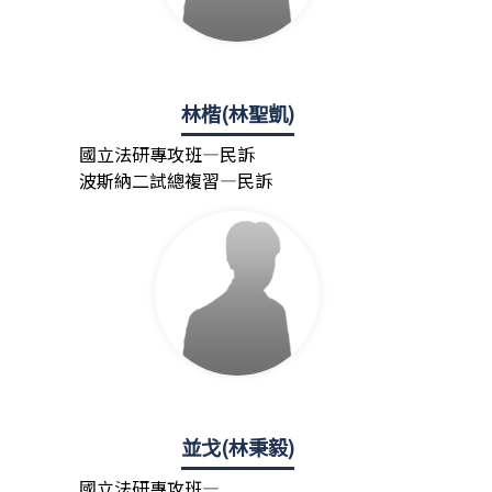
林楷(林聖凱)
國立法研專攻班—民訴
波斯納二試總複習—民訴
並戈(林秉毅)
國立法研專攻班—