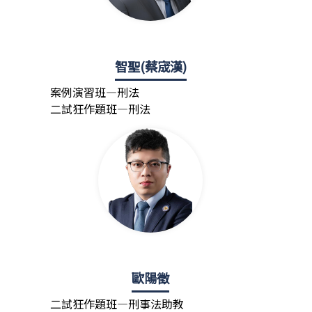
智聖(蔡宬漢)
案例演習班—刑法
二試狂作題班—刑法
歐陽徵
二試狂作題班—刑事法助教