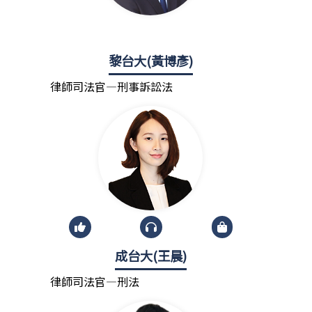
黎台大(黃博彥)
律師司法官—刑事訴訟法
成台大(王晨)
律師司法官—刑法