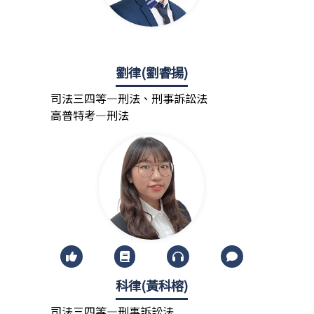
劉律(劉睿揚)
司法三四等—刑法、刑事訴訟法
高普特考—刑法
科律(黃科榕)
司法三四等—刑事訴訟法