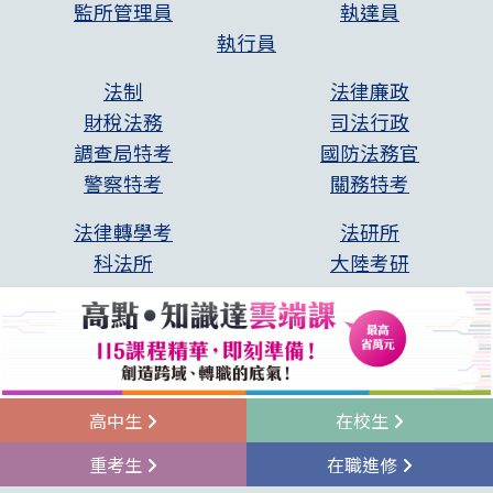
監所管理員
執達員
執行員
法制
法律廉政
財稅法務
司法行政
調查局特考
國防法務官
警察特考
關務特考
法律轉學考
法研所
科法所
大陸考研
高中生
在校生
重考生
在職進修