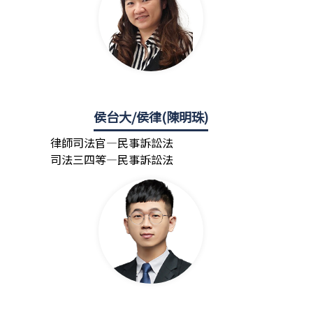
侯台大/侯律(陳明珠)
律師司法官—民事訴訟法
司法三四等—民事訴訟法