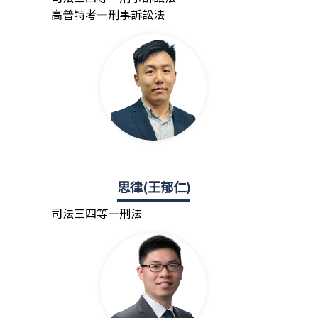
高普特考—刑事訴訟法
思律(王郁仁)
司法三四等—刑法