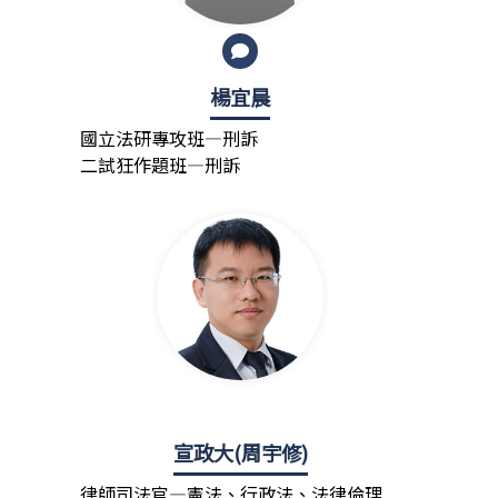
楊宜晨
國立法研專攻班—刑訴
二試狂作題班—刑訴
宣政大(周宇修)
律師司法官—憲法、行政法、法律倫理