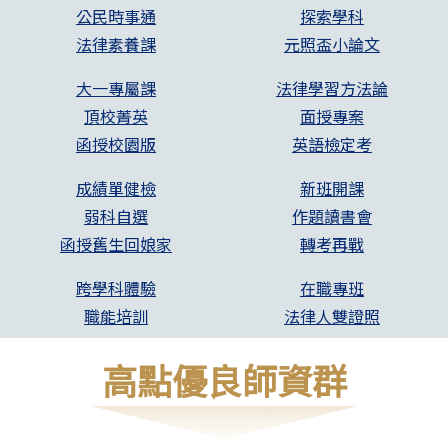
公民時事通
探索學科
法律素養課
元照盃小論文
大一專屬課
法律學習方法論
頂校菁英
面授專案
函授校園版
英語檢定考
成績單健檢
新班開課
弱科自選
作題讀書會
函授舊生回娘家
轉考再戰
跨學科體驗
在職專班
職能培訓
法律人雙證照
高點優良師資群