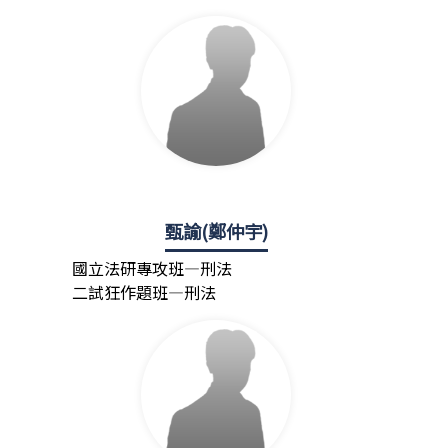
甄諭(鄭仲宇)
國立法研專攻班—刑法
二試狂作題班—刑法