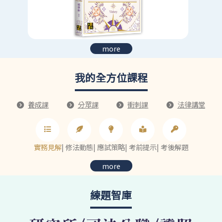
more
我的全方位課程
養成課
分眾課
衝刺課
法律講堂
實務見解
|
修法動態
|
應試策略
|
考前提示
|
考後解題
more
練題智庫