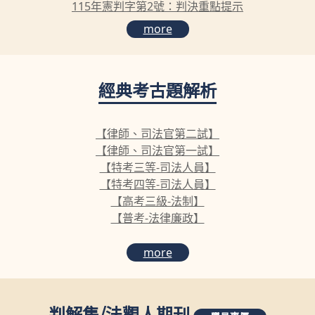
115年憲判字第2號：判決重點提示
more
經典考古題解析
【律師、司法官第二試】
【律師、司法官第一試】
【特考三等-司法人員】
【特考四等-司法人員】
【高考三級-法制】
【普考-法律廉政】
more
判解集
/
法觀人期刊