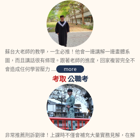
蘇台大老師的教學，一生必推！他會一邊講解一邊畫體系
圖，而且講話很有條理。跟著老師的進度，回家複習完全不
會造成任何學習壓力 ....
more
考取
公職考
非常推薦刑訴劉律！上課時不僅會補充大量實務見解，在解