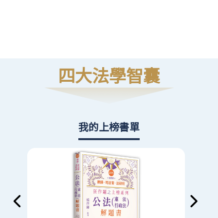
高
則
四大法學智囊
我的上榜書單