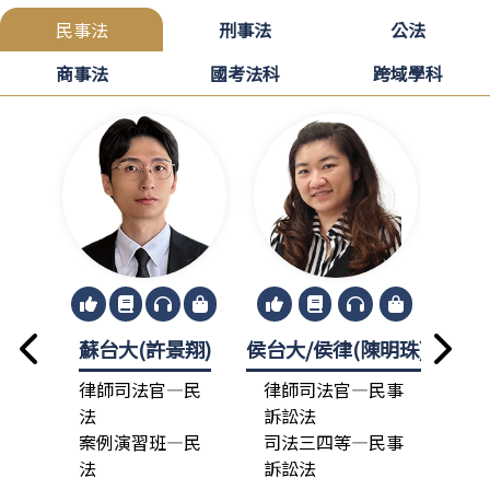
民事法
刑事法
公法
商事法
國考法科
跨域學科
蘇台大(許景翔)
侯台大/侯律(陳明珠)
龍政
律師司法官—民
律師司法官—民事
律
法
訴訟法
法
案例演習班—民
司法三四等—民事
總
法
訴訟法
司