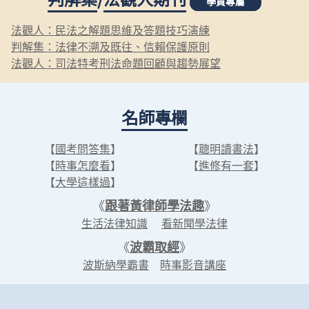
學員專屬
法觀人：民法之解題思維及答題技巧演練
判解集：法律不溯及既往、信賴保護原則
法觀人：司法特考刑法命題回顧與趨勢展望
名師專欄
【
國考問答集
】
【
聰明讀書法
】
【
時事怎麼看
】
【
進修有一套
】
【
大學這樣過
】
《
跟著黃律師學法趣
》
生活法律知識
看新聞學法律
《
波霸取經
》
波斯納學霸書
時事影音講座