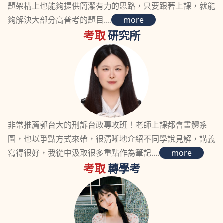
題架構上也能夠提供簡潔有力的思路，只要跟著上課，就能
夠解決大部分高普考的題目....
more
考取
研究所
非常推薦郭台大的刑訴台政專攻班！老師上課都會畫體系
圖，也以爭點方式來帶，很清晰地介紹不同學說見解，講義
寫得很好，我從中汲取很多重點作為筆記....
more
考取
轉學考