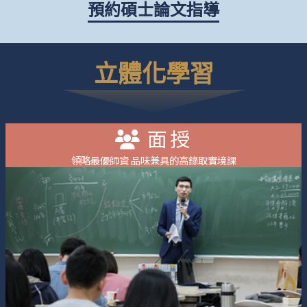
預約碩士論文指導
立體化學習
面授
領略最優師資 品味兼具的高錄取實境課