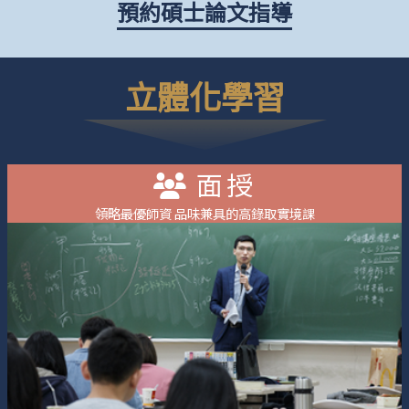
預約碩士論文指導
立體化學習
面授
領略最優師資 品味兼具的高錄取實境課