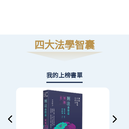
高
則
四大法學智囊
我的上榜書單