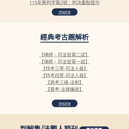
115年憲判字第2號：判決重點提示
more
經典考古題解析
【律師、司法官第二試】
【律師、司法官第一試】
【特考三等-司法人員】
【特考四等-司法人員】
【高考三級-法制】
【普考-法律廉政】
more
判解集
/
法觀人期刊