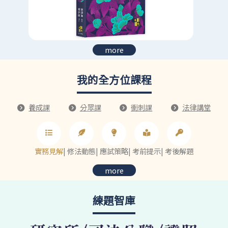
more
我的全方位課程
養成課
分眾課
衝刺課
法律講堂
實務見解
|
修法動態
|
應試策略
|
考前提示
|
考後解題
more
練題智庫