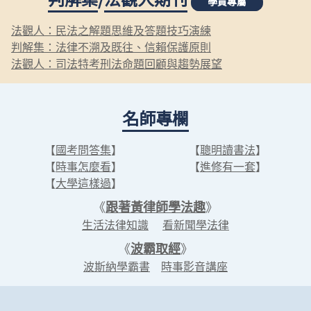
學員專屬
法觀人：民法之解題思維及答題技巧演練
判解集：法律不溯及既往、信賴保護原則
法觀人：司法特考刑法命題回顧與趨勢展望
名師專欄
【
國考問答集
】
【
聰明讀書法
】
【
時事怎麼看
】
【
進修有一套
】
【
大學這樣過
】
《
跟著黃律師學法趣
》
生活法律知識
看新聞學法律
《
波霸取經
》
波斯納學霸書
時事影音講座