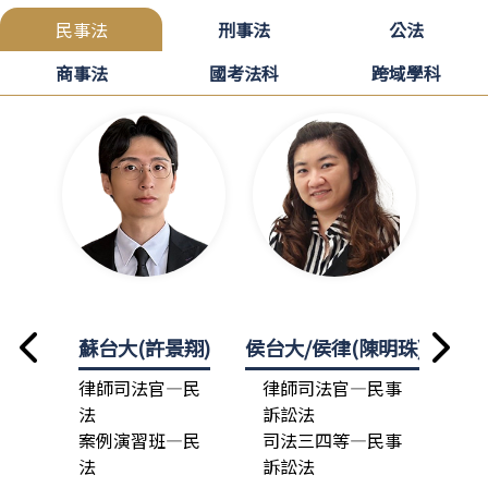
民事法
刑事法
公法
商事法
國考法科
跨域學科
蘇台大(許景翔)
侯台大/侯律(陳明珠)
龍政
律師司法官—民
律師司法官—民事
律
法
訴訟法
法
案例演習班—民
司法三四等—民事
總
法
訴訟法
司